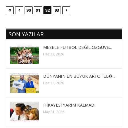
«
‹
›
90
91
92
93
SON YAZILAR
MESELE FUTBOL DEĞİL ÖZGÜVE...
Haz 23, 2026
DÜNYANIN EN BÜYÜK ARI OTEL�...
Haz 12, 2026
HİKAYESİ YARIM KALMADI
May 31, 2026