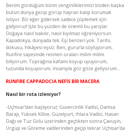
Benim gördüğüm bizim zenginliklerimizi bizden başka
bütün dünya gezip görüp hayran kalıp korumak
istiyor. Biz eğer gidersek sadece çöplemek için
gidiyoruz! İşte bu yüzden de önemli bu yarışlar.
Doğaya nasıl bakılır, nasıl kıyılmaz öğreniyorsun.
Kapadokya, dünyada tek. Eşi benzeri yok. Tarihi,
dokusu, hikâyesi eşsiz. Ben, gururla söylüyorum,
Runfire sayesinde resmen oraları milim milim
biliyorum. Toprağına kafamı koyup uyuyorum,
tuzunda koşuyorum, insanıyla göz göze geliyorum…
RUNFIRE CAPPADOCIA NEFİS BİR MACERA
Nasıl bir rota izleniyor?
-Uçhisar’dan başlıyoruz; Güvercinlik Vadisi, Damsa
Barajı, Yüksek Kilise, Güzelyurt, Ihlara Vadisi, Hasan
Dağı ve Tuz Gölü üzerinden geçtikten sonra Çavuşin,
Ürgüp ve Göreme vadilerinden geçip tekrar Uçhisar’da