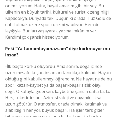
önemsiyorum. Hatta, hayat amacım gibi bir şey! Bu
ülkenin en büyük tarihi, kültürel ve turistik zenginliği
Kapadokya. Dünyada tek. Düşün ki orada, Tuz Gölü de
dahil olmak üzere spor turizmi yapılıyor. Hem de
layığıyla. Bunları yaşayarak yazma imkânım var.
Kendimi çok şanslı hissediyorum.
Peki “Ya tamamlayamazsam” diye korkmuyor mu
insan?
-İlk başta korku oluyordu. Ama sonra, doğa içinde
uzun mesafe koşan insanları tanıdıkça kalmadı. Hayatı
olduğu gibi kabullenmeyi öğrendim. Ne hayat ne de bu
spor, kazan-kaybet ya da başarı-başarısızlık olayı
değil. O kafayla gidersen, kaybetme şansın daha fazla.
Hırs, tüketir insanı. Azim, strateji ve dayanıklılıksa
uzun götürür. O atmosfer, orada olmak, katılmak ve
alabildiğin her yol, büyük başarı. Ha işler ters gider
bitiremezsen, yine de, o ana kadar hayatta başka