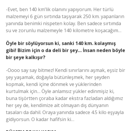
-Evet, ben 140 km’lik olanını yapıyorum. Her türlü
malzemeyi 6 gün sırtında taşıyarak 250 km. yapanların
yanında benimki nispeten kolay. Ben sadece sırtımda
su ve zorunlu malzemeyle 140 kilometre koşacağım…
Öyle bir söylüyorsun ki, sanki 140 km. kolaymış
gibi! Bizim için o da deli bir şey… İnsan neden böyle
bir şeye kalkışır?
-Oooo say say bitmez! Kendi sınırlarını aşmak, eşsiz bir
şey yaşamak, doğayla bütünleşmek, her şeyden
kopmak, kendi içine dönmek ve yüklerinden
kurtulmak için… Öyle anlamsız yükler edinmişiz ki,
buna tişörtten çoraba kadar ekstra fazladan aldığımız
her şey de, kendimize ait olmayan dış dünyanın
tasaları da dahil. Oraya yanında sadece 4.5 kilo eşyayla
gidiyorsun. O kadar hafifsin ki…