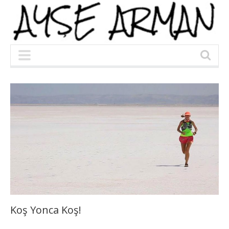
Koş Yonca Koş!