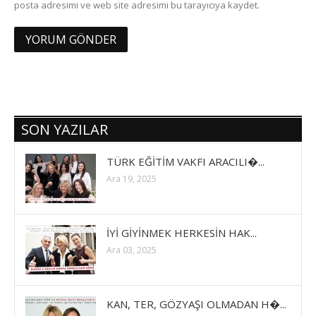
posta adresimi ve web site adresimi bu tarayıcıya kaydet.
SON YAZILAR
TÜRK EĞİTİM VAKFI ARACILI�...
Ara 19, 2025
İYİ GİYİNMEK HERKESİN HAK...
Ara 03, 2025
KAN, TER, GÖZYAŞI OLMADAN H�...