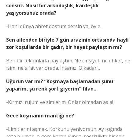
sonsuz. Nasıl bir arkadaşlık, kardeşlik
yaşıyorsunuz orada?
-Hani dünya ahret dostum dersin ya, öyle.
Sen ailenden biriyle 7 gün arazinin ortasında hayli
zor koşullarda bir çadır, bir hayat paylaştın mı?
Ben bir tek onlarla paylaştım. Ne cinsiyet, ne etiket, ne
isim, ne sıfat var orada. İnsanız. O kadar…
Uğurun var mı? “Koşmaya başlamadan şunu
yaparım, şu renk şort giyerim” filan…
-Kırmızı rujum ve simlerim. Onlar olmadan asla!
Gece koşmanın mantığı ne?
-Limitlerini aşmak. Korkunu yeniyorsun. Ay ışığında
rota bulmak, o gece karanlığında, sessizlikte bir sen,