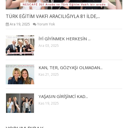
TÜRK EĞİTİM VAKFI ARACILIĞIYLA 81 İLDE,...
Ara 19, 2025
Yorum Yok
İYİ GİYİNMEK HERKESİN ...
Ara 03, 2025
KAN, TER, GÖZYAŞI OLMADAN...
Kas 21, 2025
YAŞASIN GİRİŞİMCİ KAD...
Kas 19, 2025