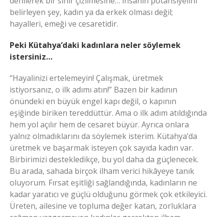
denilerek bir sınır çizilmesine… İnsanın potansiyelini
belirleyen şey, kadın ya da erkek olması değil;
hayalleri, emeği ve cesaretidir.
Peki Kütahya’daki kadınlara neler söylemek
istersiniz…
“Hayalinizi ertelemeyin! Çalışmak, üretmek
istiyorsanız, o ilk adımı atın!” Bazen bir kadının
önündeki en büyük engel kapı değil, o kapının
eşiğinde biriken tereddüttür. Ama o ilk adım atıldığında
hem yol açılır hem de cesaret büyür. Ayrıca onlara
yalnız olmadıklarını da söylemek isterim. Kütahya’da
üretmek ve başarmak isteyen çok sayıda kadın var.
Birbirimizi destekledikçe, bu yol daha da güçlenecek.
Bu arada, sahada birçok ilham verici hikâyeye tanık
oluyorum. Fırsat eşitliği sağlandığında, kadınların ne
kadar yaratıcı ve güçlü olduğunu görmek çok etkileyici.
Üreten, ailesine ve topluma değer katan, zorluklara