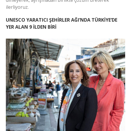
dinleyerek, ayrışmadan birlikte çözüm üreterek
ilerliyoruz.
UNESCO YARATICI ŞEHİRLER AĞI’NDA TÜRKİYE’DE
YER ALAN 9 İLDEN BİRİ