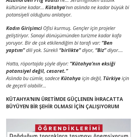
Aizanoi’den Frig Vadisi
’ne…
Seramiğinden ustalık
kültürüne kadar…
Kütahya
’nın aslında ne kadar büyük bi
potansiyeli olduğunu anlatıyor.
Kadın Girişimci
Ofisi kurmuş.
Gençler için projeler
geliştiriyor.
Sanayi dönüşümünden turizme kadar kafa
yoruyor.
Bir de çok etkilendiğim bi tarafı var:
“Ben
yaptım”
dili yok.
Sürekli
“birlikte”
diyor,
“Biz”
diyor….
Hatta, röportajda şöyle diyor:
“Kütahya’nın eksiği
potansiyel değil, cesaret.”
Aslında bu cümle, sadece
Kütahya
için değil,
Türkiye
için
de geçerli olabilir…
KÜTAHYA’NIN ÜRETİMDE GÜÇLENEN İHRACATTA
BÜYÜYEN BİR ŞEHİR OLMASI İÇİN ÇALIŞIYORUM