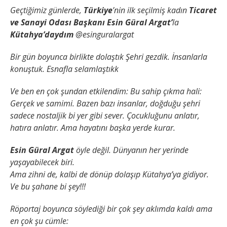
Geçtiğimiz günlerde,
Türkiye
’nin ilk seçilmiş kadın
Ticaret
ve Sanayi Odası Başkanı Esin Güral Argat’
la
Kütahya’daydım
@esinguralargat
Bir gün boyunca birlikte dolaştık
Şehri gezdik.
İnsanlarla
konuştuk.
Esnafla selamlaştıkk
Ve ben en çok şundan etkilendim:
Bu sahip çıkma hali:
Gerçek ve samimi.
Bazen bazı insanlar, doğduğu şehri
sadece nostaljik bi yer gibi sever.
Çocukluğunu anlatır,
hatıra anlatır.
Ama hayatını başka yerde kurar.
Esin Güral Argat
öyle değil.
Dünyanın her yerinde
yaşayabilecek biri.
Ama zihni de, kalbi de dönüp dolaşıp Kütahya’ya gidiyor.
Ve bu şahane bi şey!!!
Röportaj boyunca söylediği bir çok şey aklımda kaldı ama
en çok şu cümle: