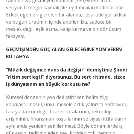
rağmen vazgeçmeyen kadınlar gerçekten ilham
veriyor. Örneğin kaynakçılık eğitimi alan kadınlarımız…
Erkek egemen görülen bir alanda, cesaretle yer aldılar
ve bugün üretimin içinde aktifler. Bu, sadece bir
meslek değil; eşik aşma, kalıp kırma ve bir dönüşüm
hikayesi.
GEÇMİŞİNDEN GÜÇ ALAN GELECEĞİNE YÖN VEREN
KÜTAHYA
“Müzik değişince dans da değişir” demiştiniz.Şimdi
“ritim sertleşti” diyorsunuz. Bu sert ritimde, sizce
iş dünyasının en büyük korkusu ne?
Küresel dengenin yön değiştirirken belirsizliği
kalıcılaştırması. Çünkü mesele artık yalnızca enflasyon,
faiz ya da kur değil; ticaret rotalarının, teknoloji
erişiminin, finansman koşullarının ve siyasi ittifakların
aynı anda yeniden şekillenmesi. Böyle dönemlerde iş
dünyasını tedirgin eden şey, krizden çok, zeminin