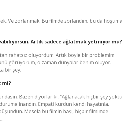
emek. Ve zorlanmak. Bu filmde zorlandım, bu da hoşuma
ayabiliyorsun. Artık sadece ağlatmak yetmiyor mu?
tan rahatsız oluyordum. Artık böyle bir problemim
ğünü görüyorum, o zaman dünyalar benim oluyor.
 bir şey.
k mi?
rundasın. Bazen diyorlar ki, “Ağlanacak hiçbir şey yoktu
 duruma inandın. Empati kurdun kendi hayatınla.
 düşündün. Mesela bu filmin başı, hiçbir filmimde
r…