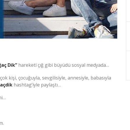
ğaç Dik”
hareketi çığ gibi büyüdü sosyal medyada…
k kişi, çocuğuyla, sevgilisiyle, annesiyle, babasıyla
ğaçdik
hashtag’iyle paylaştı…
ni…
m.