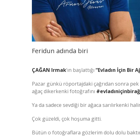
Feridun adında biri
ÇAĞAN Irmak
‘ın başlattığı
“Evladın İçin Bir A
Pazar günkü röportajdaki çağrıdan sonra pek ço
ağaç dikerkenki fotoğrafını
#evladıniçinbira
Ya da sadece sevdiği bir ağaca sarılırkenki hali
Çok güzeldi, çok hoşuma gitti.
Bütün o fotoğraflara gözlerim dolu dolu baktı