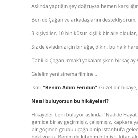
Aslında yaptığın şey doğruysa hemen karşılığı
Ben de Çağan ve arkadaşlarını destekliyorum.
3 kişiydiler, 10 bin küsur kişilik bir aile oldul
Siz de evladınız için bir ağaç dikin, bu halk har
Tabii ki Çağan Irmak’ı yakalamışken birkaç ay
Gelelim yeni sinema filmine…
İsmi,
“Benim Adım Feridun”
. Güzel bir hikâye
Nasıl buluyorsun bu hikâyeleri?
Hikâyeler beni buluyor aslında! “Nadide Hayat”ı
gemide bir ay geçirmişiz, çalışmışız, kapkara y
bir göçmen grubu uçağa binip İstanbul’a gelec
bekliyoruz. Benim de kitabım bitmişti, kitap al