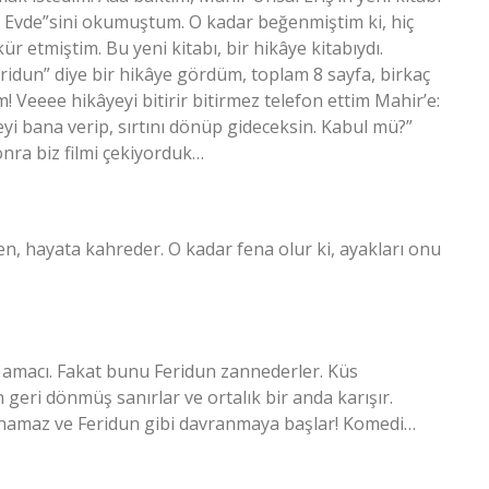
r Evde”sini okumuştum. O kadar beğenmiştim ki, hiç
tmiştim. Bu yeni kitabı, bir hikâye kitabıydı.
idun” diye bir hikâye gördüm, toplam 8 sayfa, birkaç
Veeee hikâyeyi bitirir bitirmez telefon ettim Mahir’e:
i bana verip, sırtını dönüp gideceksin. Kabul mü?”
onra biz filmi çekiyorduk…
en, hayata kahreder. O kadar fena olur ki, ayakları onu
 amacı. Fakat bunu Feridun zannederler. Küs
geri dönmüş sanırlar ve ortalık bir anda karışır.
anamaz ve Feridun gibi davranmaya başlar! Komedi…