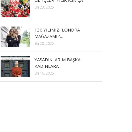
GENÇLER İYİLİK İÇİN ÇA...
Eki 23, 2025
130.YILIMIZI LONDRA
MAĞAZAMIZ...
Eki 20, 2025
YAŞADIKLARIM BAŞKA
KADINLARA...
Eki 16, 2025