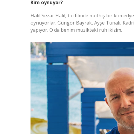
Kim oynuyor?
Halil Sezai. Halil, bu filmde müthiş bir komedy
oynuyorlar. Güngör Bayrak, Ayşe Tunalı, Kadr
yapıyor. O da benim müzikteki ruh ikizim.