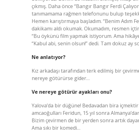
çıkmış. Daha önce “Bangır Bangır Ferdi Çalıyo
tanımamama rağmen telefonunu bulup teşekkür e
Hemen karıştırmaya başladım. “Benim Adım Fer
dakikamı aldı okumak. Okumadım, resmen içtim! 
“Bu öykünü film yapmak istiyorum. Ama hikâyey
“Kabul abi, senin olsun!” dedi. Tam dokuz ay s
Ne anlatıyor?
Kız arkadaşı tarafından terk edilmiş bir çevirm
nereye götürürse gider…
Ve nereye götürür ayakları onu?
Yalova’da bir düğüne! Bedavadan bira içmektir
amcaoğulları Feridun, 15 yıl sonra Almanya’dan 
Bizim çevirmen de bir yerden sonra artık day
Ama sıkı bir komedi…