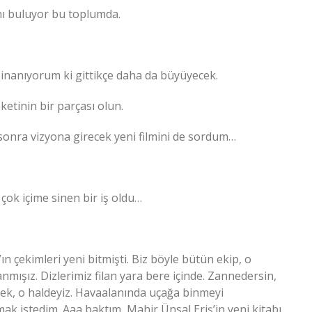
nı buluyor bu toplumda.
ar, inanıyorum ki gittikçe daha da büyüyecek.
eketinin bir parçası olun.
 sonra vizyona girecek yeni filmini de sordum…
, çok içime sinen bir iş oldu…
n çekimleri yeni bitmişti. Biz böyle bütün ekip, o
anmışız. Dizlerimiz filan yara bere içinde. Zannedersin,
ek, o haldeyiz. Havaalanında uçağa binmeyi
mak istedim. Aaa baktım, Mahir Ünsal Eriş’in yeni kitabı