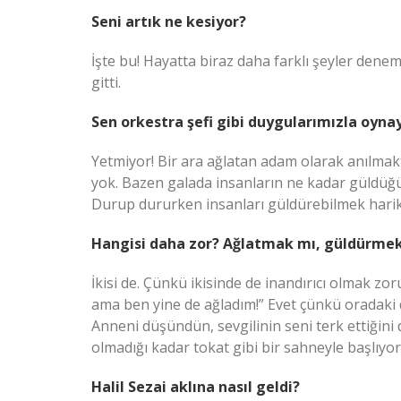
Seni artık ne kesiyor?
İşte bu! Hayatta biraz daha farklı şeyler den
gitti.
Sen orkestra şefi gibi duygularımızla oyn
Yetmiyor! Bir ara ağlatan adam olarak anılmak
yok. Bazen galada insanların ne kadar güldü
Durup dururken insanları güldürebilmek harika
Hangisi daha zor? Ağlatmak mı, güldürme
İkisi de. Çünkü ikisinde de inandırıcı olmak zo
ama ben yine de ağladım!” Evet çünkü oradaki
Anneni düşündün, sevgilinin seni terk ettiğini
olmadığı kadar tokat gibi bir sahneyle başlıyo
Halil Sezai aklına nasıl geldi?