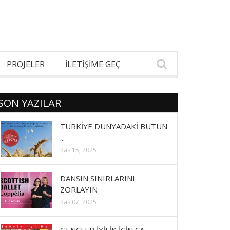
PROJELER
İLETİŞİME GEÇ
SON YAZILAR
TÜRKİYE DÜNYADAKİ BÜTÜN
...
Kas 15, 2025
DANSIN SINIRLARINI
ZORLAYIN
Kas 07, 2025