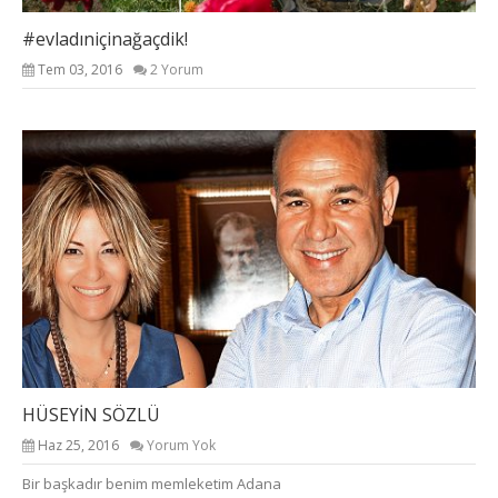
#evladıniçinağaçdik!
Tem 03, 2016
2 Yorum
HÜSEYİN SÖZLÜ
Haz 25, 2016
Yorum Yok
Bir başkadır benim memleketim Adana