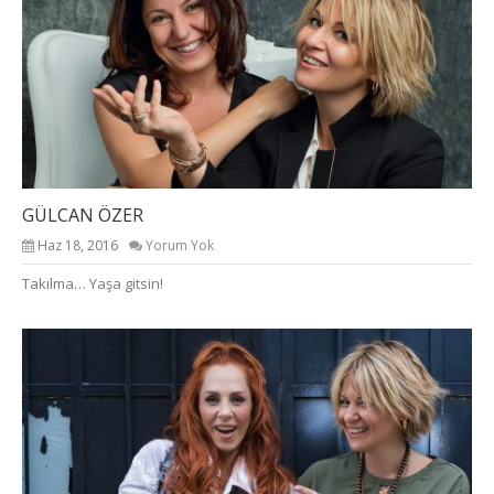
GÜLCAN ÖZER
Haz 18, 2016
Yorum Yok
Takılma… Yaşa gitsin!