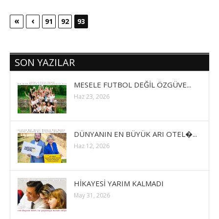
«
‹
91
92
93
SON YAZILAR
MESELE FUTBOL DEĞİL ÖZGÜVE...
Haz 23, 2026
DÜNYANIN EN BÜYÜK ARI OTEL�...
Haz 12, 2026
HİKAYESİ YARIM KALMADI
May 31, 2026