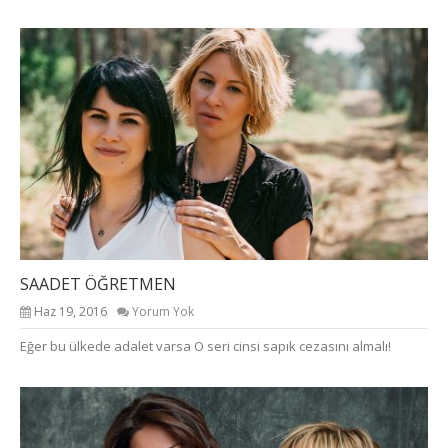
SAADET ÖĞRETMEN
Haz 19, 2016
Yorum Yok
Eğer bu ülkede adalet varsa O seri cinsi sapık cezasını almalı!