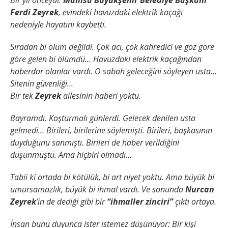
Bir yıl önceydi.
Manisa Büyükşehir Belediye Başkanı
Ferdi Zeyrek
, evindeki havuzdaki elektrik kaçağı
nedeniyle hayatını kaybetti.
Sıradan bi ölüm değildi.
Çok acı, çok kahredici ve göz göre
göre gelen bi ölümdü…
Havuzdaki elektrik kaçağından
haberdar olanlar vardı.
O sabah geleceğini söyleyen usta…
Sitenin güvenliği…
Bir tek
Zeyrek
ailesinin haberi yoktu.
Bayramdı.
Koşturmalı günlerdi.
Gelecek denilen usta
gelmedi…
Birileri, birilerine söylemişti.
Birileri, başkasının
duyduğunu sanmıştı.
Birileri de haber verildiğini
düşünmüştü.
Ama hiçbiri olmadı…
Tabii ki ortada bi kötülük, bi art niyet yoktu.
Ama büyük bi
umursamazlık, büyük bi ihmal vardı.
Ve sonunda
Nurcan
Zeyrek
’in de dediği gibi bir
“ihmaller zinciri”
çıktı ortaya.
İnsan bunu duyunca ister istemez düşünüyor:
Bir kişi