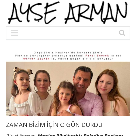
ZAMAN BİZİM İÇİN O GÜN DURDU