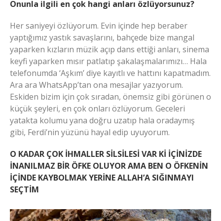
Onunla ilgili en çok hangi anları özlüyorsunuz?
Her saniyeyi özlüyorum. Evin içinde hep beraber
yaptığımız yastık savaşlarını, bahçede bize mangal
yaparken kızların müzik açıp dans ettiği anları, sinema
keyfi yaparken mısır patlatıp şakalaşmalarımızı… Hala
telefonumda ‘Aşkım’ diye kayıtlı ve hattını kapatmadım.
Ara ara WhatsApp’tan ona mesajlar yazıyorum.
Eskiden bizim için çok sıradan, önemsiz gibi görünen o
küçük şeyleri, en çok onları özlüyorum. Geceleri
yatakta kolumu yana doğru uzatıp hala oradaymış
gibi, Ferdi’nin yüzünü hayal edip uyuyorum.
O KADAR ÇOK İHMALLER SİLSİLESİ VAR Kİ İÇİNİZDE
İNANILMAZ BİR ÖFKE OLUYOR AMA BEN O ÖFKENİN
İÇİNDE KAYBOLMAK YERİNE ALLAH’A SIĞINMAYI
SEÇTİM