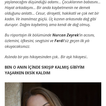
yaşlanacağını düşündüğü adamı…
Çocuklarının babasını…
Hayat arkadaşını…
Bir anda kaybetmenin ne demek
olduğunu anlattı…
Cesur, dirayetli, hakikatli ve çok net bir
kadın.
Ve inanılmaz güçlü.
Üç kızının arkasında dağ gibi
duruyor.
Dağını kaybetmiş ama kendi de dağ olmuş.
Bu röportajın ilk bölümünde
Nurcan Zeyrek
’in acısını,
özlemini, öfkesini, sevgisini ve
Ferdi
’siz geçen ilk yılı
okuyacaksınızz.
Aslında bir yas hikayesinden çok..
Bir aşk hikayesi..
BEN
O ANIN İÇİNDE SIKIŞIP KALMIŞ GİBİYİM
YAŞARKEN EKSİK KALDIM