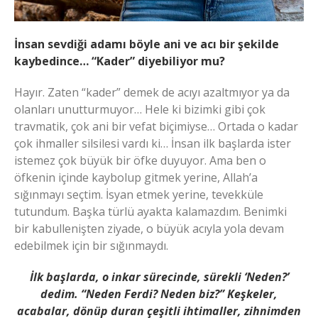
İnsan sevdiği adamı böyle ani ve acı bir şekilde
kaybedince… “Kader” diyebiliyor mu?
Hayır. Zaten “kader” demek de acıyı azaltmıyor ya da
olanları unutturmuyor… Hele ki bizimki gibi çok
travmatik, çok ani bir vefat biçimiyse… Ortada o kadar
çok ihmaller silsilesi vardı ki… İnsan ilk başlarda ister
istemez çok büyük bir öfke duyuyor. Ama ben o
öfkenin içinde kaybolup gitmek yerine, Allah’a
sığınmayı seçtim. İsyan etmek yerine, tevekküle
tutundum. Başka türlü ayakta kalamazdım. Benimki
bir kabullenişten ziyade, o büyük acıyla yola devam
edebilmek için bir sığınmaydı.
İlk başlarda, o inkar sürecinde, sürekli ‘Neden?’
dedim. “Neden Ferdi? Neden biz?” Keşkeler,
acabalar, dönüp duran çeşitli ihtimaller, zihnimden