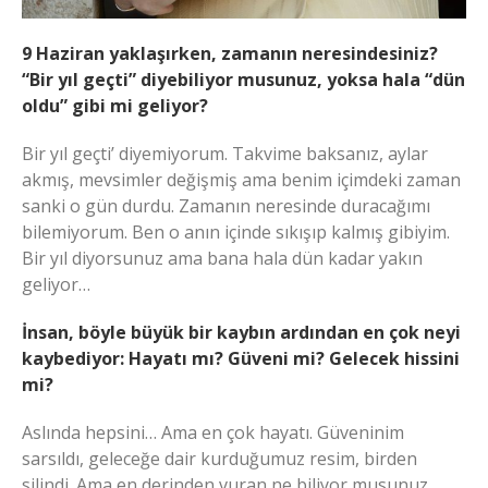
9 Haziran yaklaşırken, zamanın neresindesiniz?
“Bir yıl geçti” diyebiliyor musunuz, yoksa hala “dün
oldu” gibi mi geliyor?
Bir yıl geçti’ diyemiyorum. Takvime baksanız, aylar
akmış, mevsimler değişmiş ama benim içimdeki zaman
sanki o gün durdu. Zamanın neresinde duracağımı
bilemiyorum. Ben o anın içinde sıkışıp kalmış gibiyim.
Bir yıl diyorsunuz ama bana hala dün kadar yakın
geliyor…
İnsan, böyle büyük bir kaybın ardından en çok neyi
kaybediyor: Hayatı mı? Güveni mi? Gelecek hissini
mi?
Aslında hepsini… Ama en çok hayatı. Güveninim
sarsıldı, geleceğe dair kurduğumuz resim, birden
silindi. Ama en derinden vuran ne biliyor musunuz…