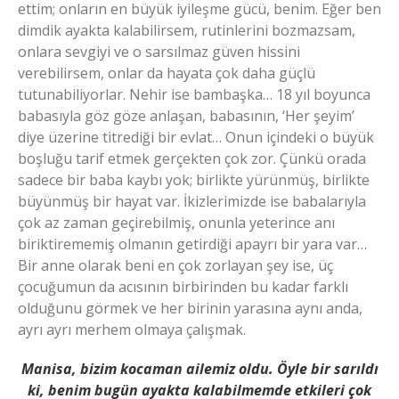
ettim; onların en büyük iyileşme gücü, benim. Eğer ben
dimdik ayakta kalabilirsem, rutinlerini bozmazsam,
onlara sevgiyi ve o sarsılmaz güven hissini
verebilirsem, onlar da hayata çok daha güçlü
tutunabiliyorlar. Nehir ise bambaşka… 18 yıl boyunca
babasıyla göz göze anlaşan, babasının, ‘Her şeyim’
diye üzerine titrediği bir evlat… Onun içindeki o büyük
boşluğu tarif etmek gerçekten çok zor. Çünkü orada
sadece bir baba kaybı yok; birlikte yürünmüş, birlikte
büyünmüş bir hayat var. İkizlerimizde ise babalarıyla
çok az zaman geçirebilmiş, onunla yeterince anı
biriktirememiş olmanın getirdiği apayrı bir yara var…
Bir anne olarak beni en çok zorlayan şey ise, üç
çocuğumun da acısının birbirinden bu kadar farklı
olduğunu görmek ve her birinin yarasına aynı anda,
ayrı ayrı merhem olmaya çalışmak.
Manisa, bizim kocaman ailemiz oldu. Öyle bir sarıldı
ki, benim bugün ayakta kalabilmemde etkileri çok