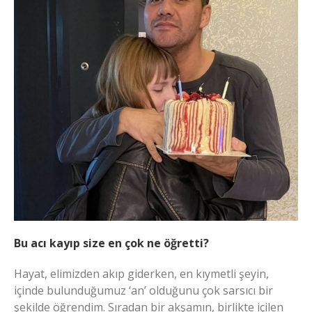
Bu acı kayıp size en çok ne öğretti?
Hayat, elimizden akıp giderken, en kıymetli şeyin,
içinde bulunduğumuz ‘an’ olduğunu çok sarsıcı bir
şekilde öğrendim. Sıradan bir akşamın, birlikte içilen