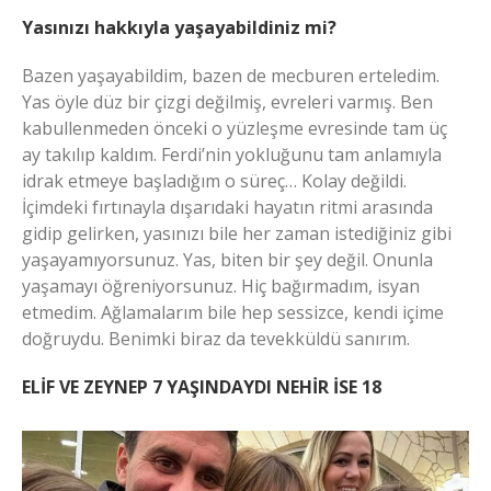
Yasınızı hakkıyla yaşayabildiniz mi?
Bazen yaşayabildim, bazen de mecburen erteledim.
Yas öyle düz bir çizgi değilmiş, evreleri varmış. Ben
kabullenmeden önceki o yüzleşme evresinde tam üç
ay takılıp kaldım. Ferdi’nin yokluğunu tam anlamıyla
idrak etmeye başladığım o süreç… Kolay değildi.
İçimdeki fırtınayla dışarıdaki hayatın ritmi arasında
gidip gelirken, yasınızı bile her zaman istediğiniz gibi
yaşayamıyorsunuz. Yas, biten bir şey değil. Onunla
yaşamayı öğreniyorsunuz. Hiç bağırmadım, isyan
etmedim. Ağlamalarım bile hep sessizce, kendi içime
doğruydu. Benimki biraz da tevekküldü sanırım.
ELİF VE ZEYNEP 7 YAŞINDAYDI NEHİR İSE 18