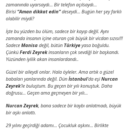
zamanında uyarsaydı…
Bir telefon açılsaydı…
Birisi
“Aman dikkat edin”
deseydi…
Bugün her şey farklı
olabilir miydi?
İşte bu yüzden bu ölüm, sadece bir kayıp değil. Aynı
zamanda insanın içine oturan çok büyük bir vicdan sızısı!!!
Sadece
Manisa
değil, bütün
Türkiye
yasa boğuldu.
Çünkü
Ferdi Zeyrek
insanların çok sevdiği bir başkandı.
Yüzünden iyilik akan insanlardandı..
Güzel bir aileydi onlar.
Hala öyleler.
Ama artık o güzel
babaları yanlarında değil.
Dün
İstanbul
’da eşi
Nurcan
Zeyrek
’le buluştum.
Bu geçen bir yılı konuştuk.
Daha
doğrusu…
Geçen ama geçmeyen bir yılı…
Nurcan Zeyrek
, bana sadece bir kaybı anlatmadı, büyük
bir aşkı anlattı.
29 yılını geçirdiği adamı…
Çocukluk aşkını…
Birlikte