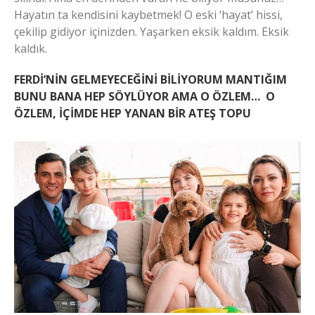
Hayatın ta kendisini kaybetmek! O eski ‘hayat’ hissi,
çekilip gidiyor içinizden. Yaşarken eksik kaldım. Eksik
kaldık.
FERDİ’NİN GELMEYECEĞİNİ BİLİYORUM MANTIĞIM
BUNU BANA HEP SÖYLÜYOR AMA O ÖZLEM… O
ÖZLEM, İÇİMDE HEP YANAN BİR ATEŞ TOPU