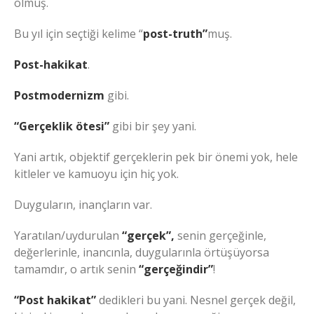
olmuş.
Bu yıl için seçtiği kelime “
post-truth”
muş.
Post-hakikat
.
Postmodernizm
gibi.
“Gerçeklik ötesi”
gibi bir şey yani.
Yani artık, objektif gerçeklerin pek bir önemi yok, hele
kitleler ve kamuoyu için hiç yok.
Duyguların, inançların var.
Yaratılan/uydurulan
“gerçek”,
senin gerçeğinle,
değerlerinle, inancınla, duygularınla örtüşüyorsa
tamamdır, o artık senin
“gerçeğindir”
!
“Post hakikat”
dedikleri bu yani. Nesnel gerçek değil,