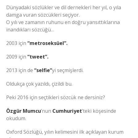
Dünyadaki sözlükler ve dil dernekleri her yıl, o yıla
damga vuran sözcükleri seçiyor.
O yılı ve zamanın ruhunu en doğru yansıttıklarına
inandıkları sözcüğü…
2003 için
“metroseksüel”.
2009 için
“tweet”.
2013 için de
“selfie”
yi seçmişlerdi.
Oldukça çok yazıldı, çizildi bu.
Peki 2016 için seçtikleri sözcük ne dersiniz?
Özgür Mumcu
’nun
Cumhuriyet
’teki köşesinde
okudum.
Oxford Sözlüğü, yılın kelimesini ilk açıklayan kurum