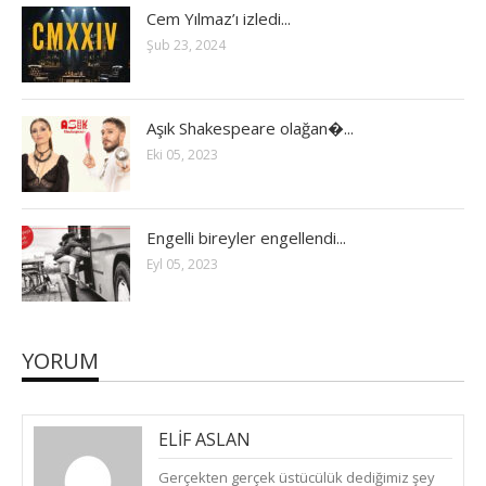
Cem Yılmaz’ı izledi...
Şub 23, 2024
Aşık Shakespeare olağan�...
Eki 05, 2023
Engelli bireyler engellendi...
Eyl 05, 2023
YORUM
ELIF ASLAN
(
PAZAR, ARALIK 4, 2016
)
CEVAPLA
Gerçekten gerçek üstücülük dediğimiz şey