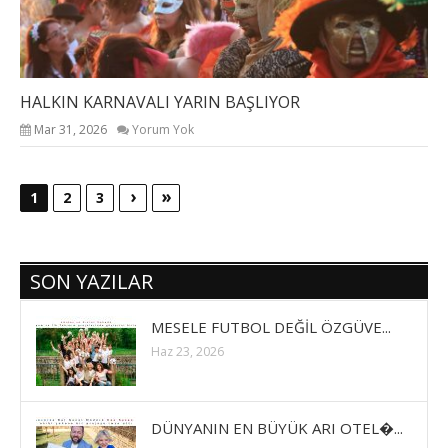
HALKIN KARNAVALI YARIN BAŞLIYOR
Mar 31, 2026
Yorum Yok
›
»
1
2
3
SON YAZILAR
MESELE FUTBOL DEĞİL ÖZGÜVE...
Haz 23, 2026
DÜNYANIN EN BÜYÜK ARI OTEL�...