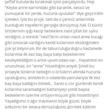
şeffaf kutularda bırakmak içimi parçalıyordu. Hep
“Keşke anne karnındaki gibi karanlık, sessiz ve
yumuşacık bir yerde, huzurla uyusalar” diye geçirirdim
içimden. İşte bu proje, tam da o çaresiz anlarımda
kurduğum hayallerin gerçeğe dönüşmüş hali. O küvöz
örtülerinin ışığı kesip bebeklere nasıl şifalı bir uyku
verdiğini, o minicik “nest”lerin onları nasıl anne kucağı
gibi sımsıcak sardığını kendi kızlarımın eksikliğinden
çok iyi biliyorum. Bir de taburculuğa doğru hastanede
kızlarımla ilk kez baş başa kalıp bebeklerimi
besleyebildiğim o anne uyum odası var… Hayatımın en
unutulmaz, en “anne” hissettiğim anıydı. Şimdi bu
projeyle binlerce bebeğin o örtülerin altında huzurla
uyuduğunu, annelerin o odalarda yavrularıyla ilk kez
baş başa kaldığını bilmek… Sanki o zor günlerde kendi
kızlarıma saramadığım battaniyeyi şimdi başka
bebeklerin üzerine örtüyormuşum gibi hissettiriyor.
Yaşadığımız o ağır travmanın böyle güzel, böyle
iyileştirici bir amaca dönüştüğünü görmek kalbimi