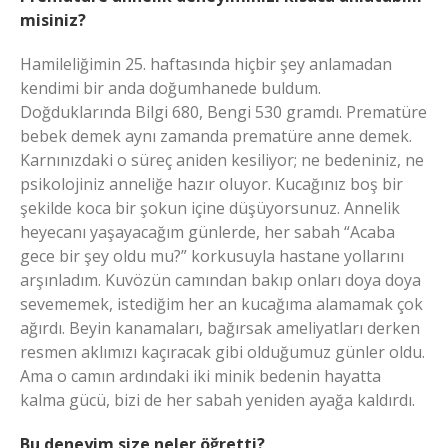
misiniz?
Hamileliğimin 25. haftasında hiçbir şey anlamadan
kendimi bir anda doğumhanede buldum.
Doğduklarında Bilgi 680, Bengi 530 gramdı. Prematüre
bebek demek aynı zamanda prematüre anne demek.
Karnınızdaki o süreç aniden kesiliyor; ne bedeniniz, ne
psikolojiniz anneliğe hazır oluyor. Kucağınız boş bir
şekilde koca bir şokun içine düşüyorsunuz. Annelik
heyecanı yaşayacağım günlerde, her sabah “Acaba
gece bir şey oldu mu?” korkusuyla hastane yollarını
arşınladım. Kuvözün camından bakıp onları doya doya
sevememek, istediğim her an kucağıma alamamak çok
ağırdı. Beyin kanamaları, bağırsak ameliyatları derken
resmen aklımızı kaçıracak gibi olduğumuz günler oldu.
Ama o camın ardındaki iki minik bedenin hayatta
kalma gücü, bizi de her sabah yeniden ayağa kaldırdı.
Bu deneyim size neler öğretti?