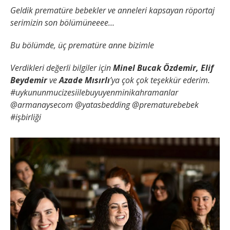
Geldik prematüre bebekler ve anneleri kapsayan röportaj
serimizin son bölümüneeee…
Bu bölümde, üç prematüre anne bizimle
Verdikleri değerli bilgiler için
Minel Bucak Özdemir, Elif
Beydemir
ve
Azade Mısırlı
’ya çok çok teşekkür ederim.
#uykununmucizesiilebuyuyenminikahramanlar
@armanaysecom @yatasbedding @prematurebebek
#işbirliği