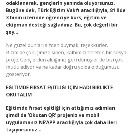
odaklanarak, gençlerin yanında oluyorsunuz.
Bugüne dek, Türk Eğitim Vakfı aracılığıyla, 81 ilde
3 binin üzerinde öğrenciye burs, eğitim ve
ekipman desteği sağladınız. Bu, çok değerli bir
şey…
Ne güzel bunları sizden duymak, teşekkürler.
Bizim de çok içimize sinen, kalbimizi titreten bir sosyal
proje. Gençlerden aldığımız geri dönüşler de bizi çok
mutlu ediyor ve ne kadar doğru yolda olduğumuzu
gösteriyor.
EĞİTİMDE FIRSAT EŞİTLİĞİ İÇİN HADİ BİRLİKTE
OKUTALIM
Eğitimde fırsat eşitliği için attığımız adımları
şimdi de ‘Okutan QR’ projeniz ve mobil
uygulamanız NE’APP aracılığıyla çok daha ileri
taşıyorsunuz…