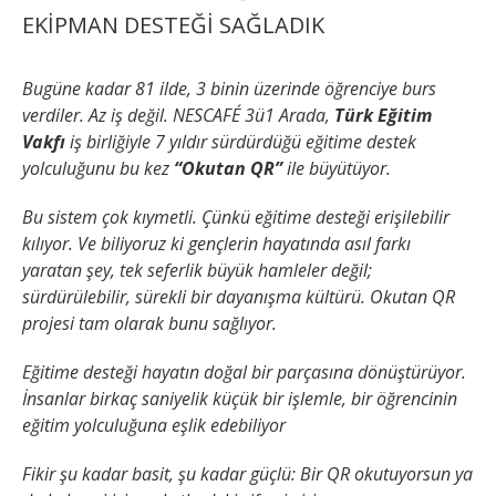
EKİPMAN DESTEĞİ SAĞLADIK
Bugüne kadar 81 ilde, 3 binin üzerinde öğrenciye burs
verdiler.
Az iş değil.
NESCAFÉ 3ü1 Arada,
Türk Eğitim
Vakfı
iş birliğiyle 7 yıldır sürdürdüğü eğitime destek
yolculuğunu bu kez
“Okutan QR”
ile büyütüyor.
Bu sistem çok kıymetli.
Çünkü eğitime desteği erişilebilir
kılıyor.
Ve biliyoruz ki gençlerin hayatında asıl farkı
yaratan şey, tek seferlik büyük hamleler değil;
sürdürülebilir, sürekli bir dayanışma kültürü.
Okutan QR
projesi tam olarak bunu sağlıyor.
Eğitime desteği hayatın doğal bir parçasına dönüştürüyor.
İnsanlar birkaç saniyelik küçük bir işlemle, bir öğrencinin
eğitim yolculuğuna eşlik edebiliyor
Fikir şu kadar basit, şu kadar güçlü:
Bir QR okutuyorsun ya