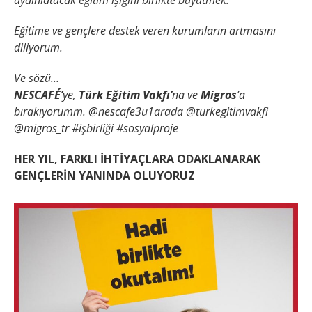
aydınlatacak eğitim ışığını birlikte büyütmek.
Eğitime ve gençlere destek veren kurumların artmasını
diliyorum.
Ve sözü…
NESCAFÉ’
ye,
Türk Eğitim Vakfı’
na ve
Migros
’a
bırakıyorumm.
@nescafe3u1arada @turkegitimvakfi
@migros_tr #işbirliği #sosyalproje
HER YIL, FARKLI İHTİYAÇLARA ODAKLANARAK
GENÇLERİN YANINDA OLUYORUZ