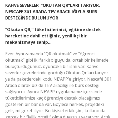
KAHVE SEVERLER “OKUTAN QR”LARI TARIYOR,
NESCAFE 3ü1 ARADA TEV ARACILIĞIYLA BURS
DESTEĞİNDE BULUNUYOR
“Okutan QR,” tüketicilerinizi, eğitime destek
hareketine dahil ettiğiniz, yenilikçi bir
mekanizmaya sahip…
Evet. Aynı zamanda “QR okutmak” ve “öğrenci
okutmak” gibi iki farklı olguyu da, ortak bir kelimede
buluşturduğumuz, oyuncaklı bir ismi var. Kahve
severler çevrelerinde gördüğü Okutan Qr’ları tarıyor
ya da paketlerdeki kodu NE’APP’e giriyor. Nescafé 3ü1
Arada olarak biz de TEV aracılığı ile burs desteği
sağlıyoruz. Ayrıca NE’APP uygulamamız içerisinde
tüketicilerimize kaç öğrenciye destek olacağımızı
gösteren bir bar da var. Böylece herkes, projedeki
gelişimi görebiliyor. Bu kişisel etkileşim, kullanıcıda
gerçek bir “iyilik ortağı” olma duygusu yaratıyor. Artık