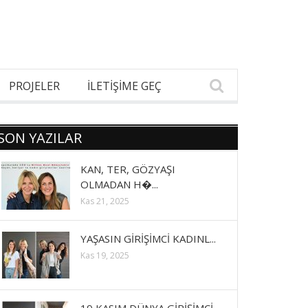
PROJELER
İLETİŞİME GEÇ
SON YAZILAR
KAN, TER, GÖZYAŞI
OLMADAN H�...
Kas 21, 2025
YAŞASIN GİRİŞİMCİ KADINL...
Kas 19, 2025