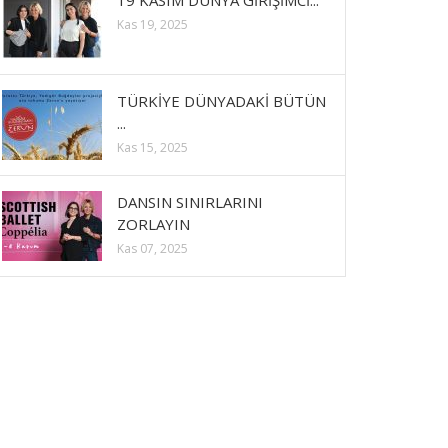
19 KASIM DÜNYA GİRİŞİMCİ...
Kas 19, 2025
TÜRKİYE DÜNYADAKİ BÜTÜN
...
Kas 15, 2025
DANSIN SINIRLARINI
ZORLAYIN
Kas 07, 2025