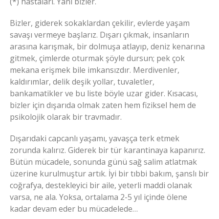
(*) hastaları. Yani bizler.
Bizler, giderek sokaklardan çekilir, evlerde yaşam
savaşı vermeye başlarız. Dışarı çıkmak, insanların
arasına karışmak, bir dolmuşa atlayıp, deniz kenarına
gitmek, çimlerde oturmak şöyle dursun; pek çok
mekana erişmek bile imkansızdır. Merdivenler,
kaldırımlar, delik deşik yollar, tuvaletler,
bankamatikler ve bu liste böyle uzar gider. Kısacası,
bizler için dışarıda olmak zaten hem fiziksel hem de
psikolojik olarak bir travmadır.
Dışarıdaki capcanlı yaşamı, yavaşça terk etmek
zorunda kalırız. Giderek bir tür karantinaya kapanırız.
Bütün mücadele, sonunda günü sağ salim atlatmak
üzerine kurulmuştur artık. İyi bir tıbbi bakım, şanslı bir
coğrafya, destekleyici bir aile, yeterli maddi olanak
varsa, ne ala. Yoksa, ortalama 2-5 yıl içinde ölene
kadar devam eder bu mücadelede…