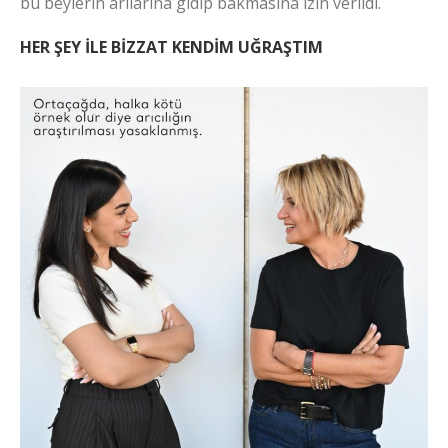
bu beylerin arılarına gidip bakmasına izin verildi.
HER ŞEY İLE BİZZAT KENDİM UĞRAŞTIM