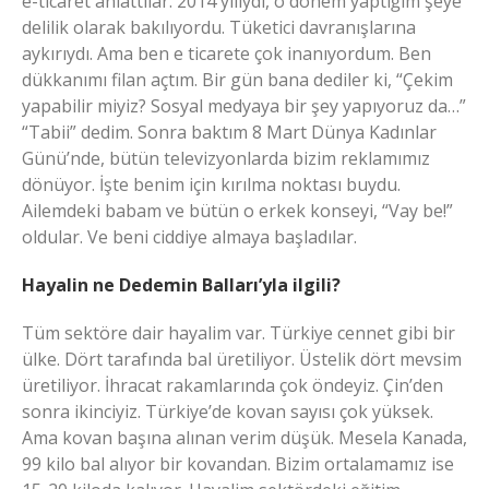
e-ticaret anlattılar. 2014 yılıydı, o dönem yaptığım şeye
delilik olarak bakılıyordu. Tüketici davranışlarına
aykırıydı. Ama ben e ticarete çok inanıyordum. Ben
dükkanımı filan açtım. Bir gün bana dediler ki, “Çekim
yapabilir miyiz? Sosyal medyaya bir şey yapıyoruz da…”
“Tabii” dedim. Sonra baktım 8 Mart Dünya Kadınlar
Günü’nde, bütün televizyonlarda bizim reklamımız
dönüyor. İşte benim için kırılma noktası buydu.
Ailemdeki babam ve bütün o erkek konseyi, “Vay be!”
oldular. Ve beni ciddiye almaya başladılar.
Hayalin ne Dedemin Balları’yla ilgili?
Tüm sektöre dair hayalim var. Türkiye cennet gibi bir
ülke. Dört tarafında bal üretiliyor. Üstelik dört mevsim
üretiliyor. İhracat rakamlarında çok öndeyiz. Çin’den
sonra ikinciyiz. Türkiye’de kovan sayısı çok yüksek.
Ama kovan başına alınan verim düşük. Mesela Kanada,
99 kilo bal alıyor bir kovandan. Bizim ortalamamız ise