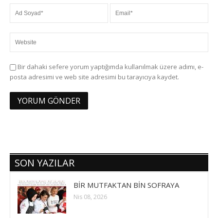
Bir dahaki sefere yorum yaptığımda kullanılmak üzere adımı, e-
posta adresimi ve web site adresimi bu tarayıcıya kaydet.
SON YAZILAR
BİR MUTFAKTAN BİN SOFRAYA
Nis 08, 2026