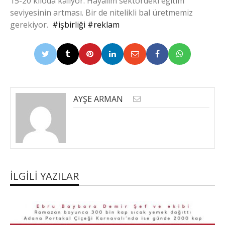
15-20 kiloda kalıyor. Hayalim sektördeki eğitim
seviyesinin artması. Bir de nitelikli bal üretmemiz
gerekiyor.
#işbirliği
#reklam
AYŞE ARMAN
İLGILI YAZILAR