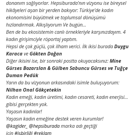
donanım sağlıyorlar.
Hepsiburada’nın vizyonu ise bireysel
hikâyeleri aşan bir yerden bakıyor:
Türkiye’de kadın
ekonomisini büyütmek ve toplumsal dönüşümü
hızlandırmak.
Alkışlıyorum
Ve bugün…
Ben de bu ekosistemin canlı örnekleriyle karşınızdayım.
4
kadın girişimciyle röportaj yaptım.
Hepsi de çok güçlü, çok ilham verici.
İlk ikisi burada
Duygu
Karaca
ve
Gökten Doğan
Diğer ikisini ise, bir sonraki postta okuyacaksınız:
Mine
Gürses Bozarslan & Gülben Sabuncu Gürses
ve Tuğçe
Duman Pedük
Yarın da bu vizyonun arkasındaki isimle buluşuyorum:
Nilhan Onal Gökçetekin
Kadın emeği, kadın üretimi, kadın cesareti, kadın enerjisi…
gibisi gerçekten yok.
Yaşasın kadınlar!
Yaşasın kadın emeğine destek veren kurumlar!
@kagider_
@hepsiburada
marka adı geçtiği
için
#işbirliği
#reklam