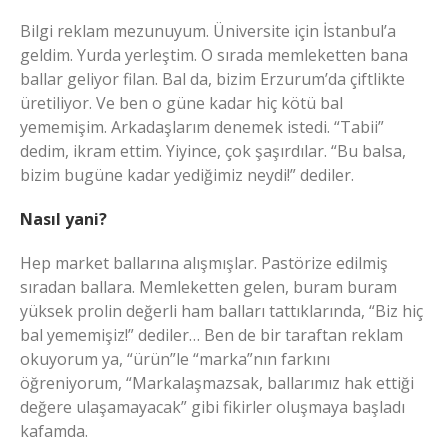
Bilgi reklam mezunuyum. Üniversite için İstanbul’a
geldim. Yurda yerleştim. O sırada memleketten bana
ballar geliyor filan. Bal da, bizim Erzurum’da çiftlikte
üretiliyor. Ve ben o güne kadar hiç kötü bal
yememişim. Arkadaşlarım denemek istedi. “Tabii”
dedim, ikram ettim. Yiyince, çok şaşırdılar. “Bu balsa,
bizim bugüne kadar yediğimiz neydi!” dediler.
Nasıl yani?
Hep market ballarına alışmışlar. Pastörize edilmiş
sıradan ballara. Memleketten gelen, buram buram
yüksek prolin değerli ham balları tattıklarında, “Biz hiç
bal yememişiz!” dediler… Ben de bir taraftan reklam
okuyorum ya, “ürün”le “marka”nın farkını
öğreniyorum, “Markalaşmazsak, ballarımız hak ettiği
değere ulaşamayacak” gibi fikirler oluşmaya başladı
kafamda.