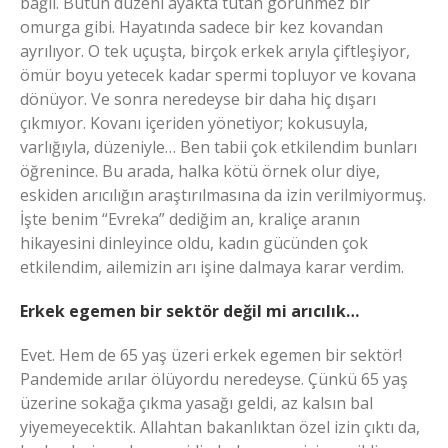
bağlı. Bütün düzeni ayakta tutan görünmez bir
omurga gibi. Hayatında sadece bir kez kovandan
ayrılıyor. O tek uçuşta, birçok erkek arıyla çiftleşiyor,
ömür boyu yetecek kadar spermi topluyor ve kovana
dönüyor. Ve sonra neredeyse bir daha hiç dışarı
çıkmıyor. Kovanı içeriden yönetiyor; kokusuyla,
varlığıyla, düzeniyle… Ben tabii çok etkilendim bunları
öğrenince. Bu arada, halka kötü örnek olur diye,
eskiden arıcılığın araştırılmasına da izin verilmiyormuş.
İşte benim “Evreka” dediğim an, kraliçe aranın
hikayesini dinleyince oldu, kadın gücünden çok
etkilendim, ailemizin arı işine dalmaya karar verdim.
Erkek egemen bir sektör değil mi arıcılık…
Evet. Hem de 65 yaş üzeri erkek egemen bir sektör!
Pandemide arılar ölüyordu neredeyse. Çünkü 65 yaş
üzerine sokağa çıkma yasağı geldi, az kalsın bal
yiyemeyecektik. Allahtan bakanlıktan özel izin çıktı da,