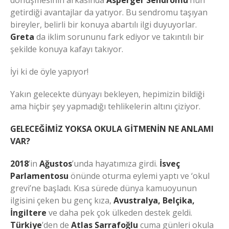
dönüşmesinin arkasında
Asperger Sendromu
’nun
getirdiği avantajlar da yatıyor. Bu sendromu taşıyan
bireyler, belirli bir konuya abartılı ilgi duyuyorlar.
Greta
da iklim sorununu fark ediyor ve takıntılı bir
şekilde konuya kafayı takıyor.
İyi ki de öyle yapıyor!
Yakın gelecekte dünyayı bekleyen, hepimizin bildiği
ama hiçbir şey yapmadığı tehlikelerin altını çiziyor.
GELECEĞİMİZ YOKSA OKULA GİTMENİN NE ANLAMI
VAR?
2018
’in
Ağustos
’unda hayatımıza girdi.
İsveç
Parlamentosu
önünde oturma eylemi yaptı ve ‘okul
grevi’ne başladı. Kısa sürede dünya kamuoyunun
ilgisini çeken bu genç kıza,
Avustralya, Belçika,
İngiltere
ve daha pek çok ülkeden destek geldi.
Türkiye
’den de
Atlas Sarrafoğlu
cuma günleri okula