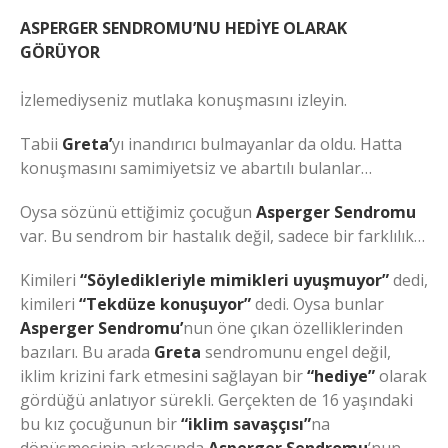
ASPERGER SENDROMU’NU HEDİYE OLARAK
GÖRÜYOR
İzlemediyseniz mutlaka konuşmasını izleyin.
Tabii
Greta’
yı inandırıcı bulmayanlar da oldu. Hatta
konuşmasını samimiyetsiz ve abartılı bulanlar…
Oysa sözünü ettiğimiz çocuğun
Asperger Sendromu
var. Bu sendrom bir hastalık değil, sadece bir farklılık…
Kimileri
“Söyledikleriyle mimikleri uyuşmuyor”
dedi,
kimileri
“Tekdüze konuşuyor”
dedi. Oysa bunlar
Asperger Sendromu’
nun öne çıkan özelliklerinden
bazıları. Bu arada
Greta
sendromunu engel değil,
iklim krizini fark etmesini sağlayan bir
“hediye”
olarak
gördüğü anlatıyor sürekli. Gerçekten de 16 yaşındaki
bu kız çocuğunun bir
“iklim savaşçısı”
na