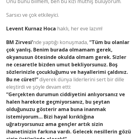
Onu bunu bilmem, ben bu kızı müthiş buluyorum.
Sarsıcı ve çok etkileyici.
Levent Kurnaz Hoca
haklı, her eve lazım!
BM Zirvesi’
nde yaptığı konuşmada,
“Tüm bu olanlar
çok yanlış. Benim burada olmamam gerek,
okyanusun ötesinde okulda olmam gerek. Sizler
ne cesaretle bizden umut bekliyorsunuz. Boş
sözlerinizle çocukluğumu ve hayallerimi çaldınız.
Bu ne cüret!”
diyerek dünya liderlerini sert bir dille
eleştirdi ve şöyle devam etti:
“Gerçekten durumun ciddiyetini anlıyorsanız ve
halen harekete geçmiyorsanız, bu şeytan
olduğunuzu gösterir ama buna inanmak
istemiyorum… Bizi hayal kırıklığına
uğratıyorsunuz ama gençler artık sizin
ihanetinizin farkına vardı. Gelecek nesillerin gözü