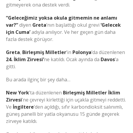
gitmeyerek ona destek verdi.
“Geleceğimiz yoksa okula gitmemin ne anlamı
var?”
diyen
Greta
’nın başlattığı okul grevi
‘Gelecek
için Cuma’
adıyla anılıyor. Ve her geçen gün daha
fazla destek görüyor.
Greta
,
Birleşmiş Milletler
’in
Polonya
’da düzenlenen
24. İklim Zirvesi’
ne katıldı. Ocak ayında da
Davos
’a
gitti.
Bu arada ilginç bir şey daha…
New York
’ta düzenlenen
Birleşmiş Milletler İklim
Zirvesi
’ne çevreyi kirlettiği için uçakla gitmeyi reddetti.
Ve
İngiltere
’den açıldığı, sıfır karbondioksit salınımlı,
güneş panelli bir yatla okyanusu 15 günde geçerek
zirveye katıldı.