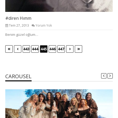
#diren Hımm
Tem 27, 2013
Yorum Yok
Benim güzel oğlum…
«
‹
›
»
443
444
445
446
447
CAROUSEL