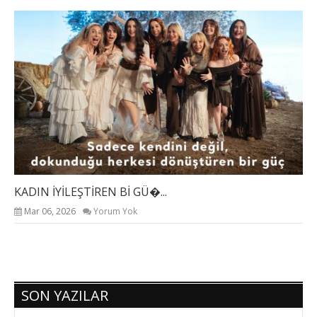
KADIN İYİLEŞTİREN Bİ GÜ�...
KA
Mar 06, 2026
Yorum Yok
SON YAZILAR