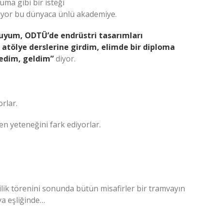
uma gibi bir isteği
iliyor bu dünyaca ünlü akademiye.
nuyum, ODTÜ’de endrüstri tasarımları
atölye derslerine girdim, elimde bir diploma
tedim, geldim”
diyor.
rlar.
n yeteneğini fark ediyorlar.
lilik törenini sonunda bütün misafirler bir tramvayın
ya eşliğinde…