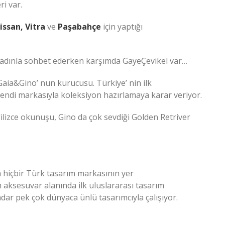
i var.
Nissan, Vitra
ve
Paşabahçe
için yaptığı
 kadınla sohbet ederken karşımda GayeÇevikel var…
Gaia&Gino’ nun kurucusu. Türkiye’ nin ilk
endi markasıyla koleksiyon hazırlamaya karar veriyor.
ilizce okunuşu, Gino da çok sevdiği Golden Retriver
a hiçbir Türk tasarım markasının yer
 aksesuvar alanında ilk uluslararası tasarım
ar pek çok dünyaca ünlü tasarımcıyla çalışıyor.