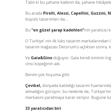
Tabii ki bu şahane kadının da, şahane hikâyeler
Bu arada
Pirelli, Alessi, Capellini, Guzzini, 
büyülü tasarımları da…
Bu
“en güzel şarap kadehleri”
nin yaratıcısı
O Türkiye’ nin ilk lüks tasarım markalarından 
tasarım mağazası Decorum’u açtıktan sonra, k
Ve
Gaia&Gino
doğuyor. Gaia kendi isminin İng
cinsi köpeğinin adı.
Benim çok hoşuma gitti.
Çevikel,
dünyada katılıdığı tasarım fuarlarınd
almadığını görüyor, bu nedenle de, Türkiye’nin
markasını yaratmaya karar veriyor. Bugüne kad
33 yaratıcıdan biri