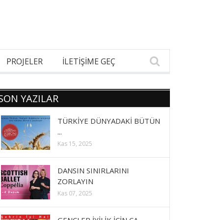
PROJELER
İLETİŞİME GEÇ
SON YAZILAR
TÜRKİYE DÜNYADAKİ BÜTÜN
...
Kas 15, 2025
DANSIN SINIRLARINI
ZORLAYIN
Kas 07, 2025