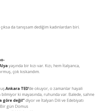
t çıksa da tanışsam dediğim kadınlardan biri.
no-
Alya
yaşında bir kızı var. Kızı, hem İtalyanca,
ormuş, çok kıskandım.
muş.
Ankara TED’
de okuyor, o zamanlar hayali
 bilmiyor ki mayasında, ruhunda var. Balede, sahne
a göre değil”
diyor ve İtalyan Dili ve Edebiyatı
. Bir gün Domus