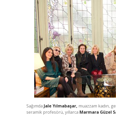
Sağımda
Jale Yılmabaşar,
muazzam kadın, ger
seramik profesörü, yıllarca
Marmara Güzel Sa