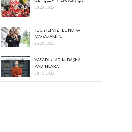
GENÇLER İYİLİK İÇİN ÇA...
Eki 23, 2025
130.YILIMIZI LONDRA
MAĞAZAMIZ...
Eki 20, 2025
YAŞADIKLARIM BAŞKA
KADINLARA...
Eki 16, 2025