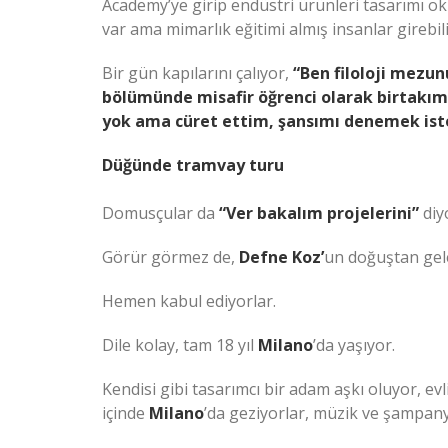
Academy’ye girip endüstri ürünleri tasarımı ok
var ama mimarlık eğitimi almış insanlar gireb
Bir gün kapılarını çalıyor,
“Ben filoloji mezu
bölümünde misafir öğrenci olarak birtakım 
yok ama cüret ettim, şansımı denemek is
Düğünde tramvay turu
Domusçular da
“Ver bakalım projelerini”
diyo
Görür görmez de,
Defne Koz’
un doğuştan gele
Hemen kabul ediyorlar.
Dile kolay, tam 18 yıl
Milano
’da yaşıyor.
Kendisi gibi tasarımcı bir adam aşkı oluyor, ev
içinde
Milano
’da geziyorlar, müzik ve şampan