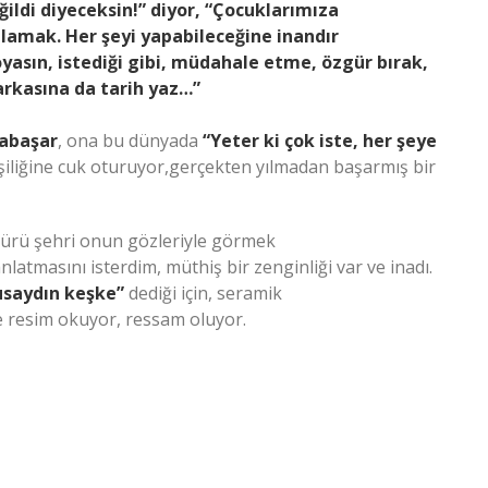
ildi diyeceksin!” diyor, “Çocuklarımıza
lamak. Her şeyi yapabileceğine inandır
oyasın, istediği gibi, müdahale etme, özgür bırak,
 arkasına da tarih yaz…”
mabaşar
, ona bu dünyada
“Yeter ki çok iste, her şeye
şiliğine cuk oturuyor,gerçekten yılmadan başarmış bir
 sürü şehri onun gözleriyle görmek
nlatmasını isterdim, müthiş bir zenginliği var ve inadı.
usaydın keşke”
dediği için, seramik
ne resim okuyor, ressam oluyor.