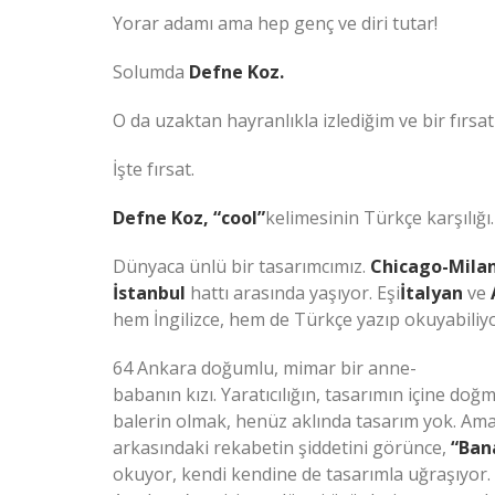
Yorar adamı ama hep genç ve diri tutar!
Solumda
Defne Koz.
O da uzaktan hayranlıkla izlediğim ve bir fırsa
İşte fırsat.
Defne Koz, “cool”
kelimesinin Türkçe karşılığı.
Dünyaca ünlü bir tasarımcımız.
Chicago-Mila
İstanbul
hattı arasında yaşıyor. Eşi
İtalyan
ve
hem İngilizce, hem de Türkçe yazıp okuyabiliy
64 Ankara doğumlu, mimar bir anne-
babanın kızı. Yaratıcılığın, tasarımın içine doğ
balerin olmak, henüz aklında tasarım yok. Ama
arkasındaki rekabetin şiddetini görünce,
“Ban
okuyor, kendi kendine de tasarımla uğraşıyor