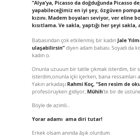
“Alya’ya, Picasso da doğduğunda Picasso değ
yapabileceğimiz en iyi şey, özgüven pompa
kızını. Madem boyaları seviyor, ver eline b
kısıtlama. Ve sakla, yaptığı her şeyi sakla,
Babasından çok etkilenmiş bir kadın
Jale Yıl
ulaşabilirsin”
diyen adam babası. Soyadı da ki
kadın o.
Onunla uzuuun bir tatile çıkmak isterdim, bir
isterdim,onunla içki içerken, bana ressamları a
Yakın arkadaşı
Rahmi Koç, “Sen resim de ok
profesörüyken gidiyor,
Mühih
’te bir de üstü
Böyle de azimli…
Yorar adamı ama diri tutar!
Erkek olsam anında âşık olurdum.