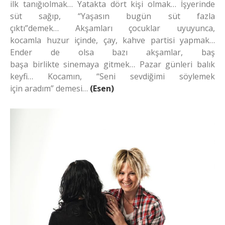
ilk tanığıolmak… Yatakta dört kişi olmak… İşyerinde
süt sağıp, “Yaşasın bugün süt fazla
çıktı”demek… Akşamları çocuklar uyuyunca,
kocamla huzur içinde, çay, kahve partisi yapmak…
Ender de olsa bazı akşamlar, baş
başa birlikte sinemaya gitmek… Pazar günleri balık
keyfi… Kocamın, “Seni sevdiğimi söylemek
için aradım” demesi…
(Esen)