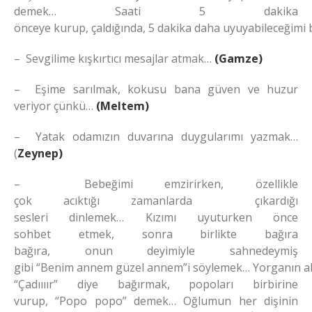
demek… Saati 5 dakika
önceye kurup, çaldığında, 5 dakika daha uyuyabileceğimi
– Sevgilime kışkırtıcı mesajlar atmak…
(Gamze)
– Eşime sarılmak, kokusu bana güven ve huzur
veriyor çünkü…
(Meltem)
– Yatak odamızın duvarına duygularımı yazmak…
(
Zeynep)
– Bebeğimi emzirirken, özellikle
çok acıktığı zamanlarda çıkardığı
sesleri dinlemek… Kızımı uyuturken önce
sohbet etmek, sonra birlikte bağıra
bağıra, onun deyimiyle sahnedeymiş
gibi “Benim annem güzel annem”i söylemek… Yorganın alt
“Çadıııır” diye bağırmak, popoları birbirine
vurup, “Popo popo” demek… Oğlumun her dişinin