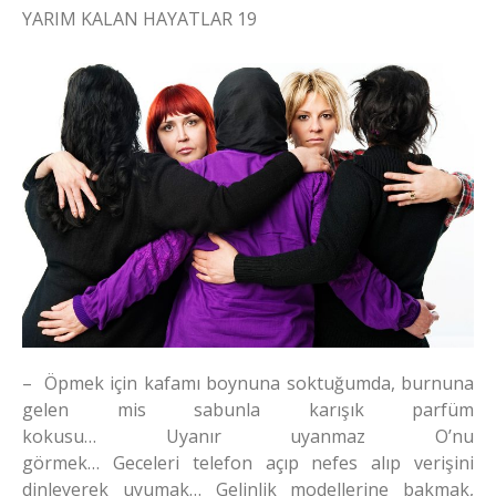
YARIM KALAN HAYATLAR 19
– Öpmek için kafamı boynuna soktuğumda, burnuna
gelen mis sabunla karışık parfüm
kokusu… Uyanır uyanmaz O’nu
görmek… Geceleri telefon açıp nefes alıp verişini
dinleyerek uyumak… Gelinlik modellerine bakmak,