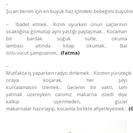
–
Şu an benim için en büyük haz içimdeki bebeğimi büyütm
– İbadet etmek… Kızım uyurken onun saçlarının
sıcaklığına gömülüp aynı yastığı paylaşmak… Kocaman
bir bardak soğuk sütle, okuma
lambası altında kitap okumak… Bal
özlü vücut şampuanım…
(Fatma)
–
Mutfakta iş yaparken radyo dinlemek… Kızımın yürüteçle
oraya koşarak, her şeyi
kurcalamasını izlemek… Gecenin bir vakti, tam
yatmak üzereyken canımız makarna istedi diye
kalkıp üşenmeden, güzel
makarnalar hazırlayıp, kocamla birlikte afiyetleyemek…
(