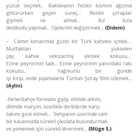
yüzük seçmek… Baklavanın fıstıklı kısmını ağzıma
götürürken geçen süreç… Renkli çoraplar
giymek ve almak… Kız kıza
dedikodu yapmak… Ojelerimi değiştirmek…
(Didem)
– Camın kenarında güzel bir Türk kahvesi içmek…
Mutfaktan yükselen
çay, kahve vekızarmış ekmek kokusu…
Ezine peynirinin tadı… Ezine peynirinin yanındaki rakı
kokusu… Yağmurlu bir günde
işi kırıp, evde pijamalarla Türkan Şoray filmi izlemek…
(Aylin)
-Fenerbahçe formamı giyip, elimde atkım,
dilimde marşım, özellikle derbilerde karşı
takımı gıcık etmek… Sehpanın üzerinde cam
bir kavanozda sürekli çikolata bulundurmak
ve yememek için sürekli direnmek…
(Müge S.)