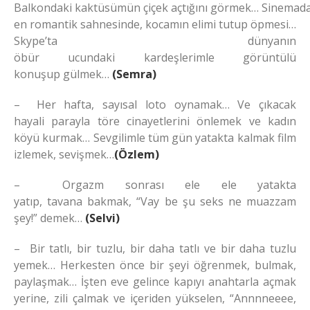
Balkondaki kaktüsümün çiçek açtığını görmek… Sinemada
en romantik sahnesinde, kocamın elimi tutup öpmesi…
Skype’ta dünyanın
öbür ucundaki kardeşlerimle görüntülü
konuşup gülmek…
(Semra)
– Her hafta, sayısal loto oynamak… Ve çıkacak
hayali parayla töre cinayetlerini önlemek ve kadın
köyü kurmak… Sevgilimle tüm gün yatakta kalmak film
izlemek, sevişmek…
(Özlem)
– Orgazm sonrası ele ele yatakta
yatıp, tavana bakmak, “Vay be şu seks ne muazzam
şey!” demek…
(Selvi)
– Bir tatlı, bir tuzlu, bir daha tatlı ve bir daha tuzlu
yemek… Herkesten önce bir şeyi öğrenmek, bulmak,
paylaşmak… İşten eve gelince kapıyı anahtarla açmak
yerine, zili çalmak ve içeriden yükselen, “Annnneeee,