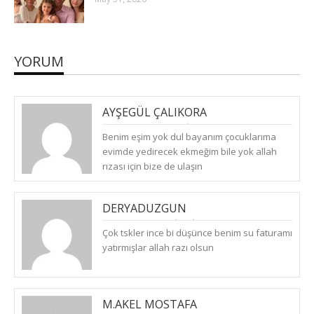
YORUM
AYŞEGÜL ÇALIKORA
(
PERŞEMBE, NISAN 23, 2020
)
Benim eşim yok dul bayanım çocuklarıma
CEVAPLA
evimde yedirecek ekmeğim bile yok allah
rızası için bize de ulaşın
DERYADUZGUN
(
CUMARTESI, NISAN 25, 2020
)
Çok tskler ince bi düşünce benim su faturamı
CEVAPLA
yatırmışlar allah razı olsun
M.AKEL MOSTAFA