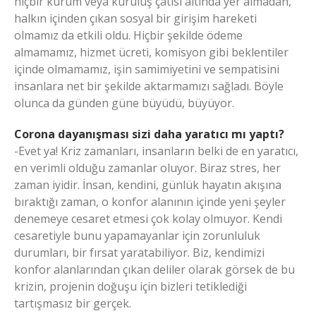
hiçbir kurum veya kuruluş çatısı altında yer almadan,
halkın içinden çıkan sosyal bir girişim hareketi
olmamız da etkili oldu. Hiçbir şekilde ödeme
almamamız, hizmet ücreti, komisyon gibi beklentiler
içinde olmamamız, işin samimiyetini ve sempatisini
insanlara net bir şekilde aktarmamızı sağladı. Böyle
olunca da günden güne büyüdü, büyüyor.
Corona dayanışması sizi daha yaratıcı mı yaptı?
-Evet ya! Kriz zamanları, insanların belki de en yaratıcı,
en verimli olduğu zamanlar oluyor. Biraz stres, her
zaman iyidir. İnsan, kendini, günlük hayatın akışına
bıraktığı zaman, o konfor alanının içinde yeni şeyler
denemeye cesaret etmesi çok kolay olmuyor. Kendi
cesaretiyle bunu yapamayanlar için zorunluluk
durumları, bir fırsat yaratabiliyor. Biz, kendimizi
konfor alanlarından çıkan deliler olarak görsek de bu
krizin, projenin doğuşu için bizleri tetiklediği
tartışmasız bir gerçek.