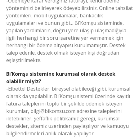
-Ödemeye karar verdiğiniz faturayı, kendi ödeme
yönteminizi belirleyerek ödeyebilirsiniz. Online tahsilat
yöntemleri, mobil uygulamalar, bankacılık
uygulamaları ve bunun gibi… Bi’Komşu sisteminde,
yapılan yardımların, doğru yere ulaşıp ulaşmadığıyla
ilgili herhangi bir soru işaretine yer vermemek için
herhangi bir ödeme altyapısı kurulmamıştır. Destek
talep edenle, destek olmak isteyen kişi doğrudan
eşleştirilmekte.
Bi’Komşu sistemine kurumsal olarak destek
olabilir miyiz?
-Elbette! Destekler, bireysel olabileceği gibi, kurumsal
olarak da yapılabilir. Bi’Komşu sistemi üzerinde kayıtlı
fatura taleplerini toplu bir şekilde ödemek isteyen
kurumlar,
bilgi@bikomsu.com
adresine taleplerini
iletebilirler. Şeffaflık politikamız gereği, kurumsal
destekler, sitemiz üzerinden paylaşılıyor ve kamuoyu
bilgilendirmeleri anlık olarak yapılıyor.