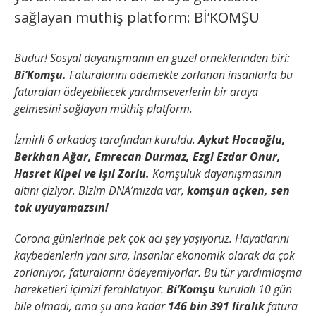
sağlayan müthiş platform: Bİ’KOMŞU
Budur! Sosyal dayanışmanın en güzel örneklerinden biri:
Bi’Komşu.
Faturalarını ödemekte zorlanan insanlarla bu
faturaları ödeyebilecek yardımseverlerin bir araya
gelmesini sağlayan müthiş platform.
İzmirli 6 arkadaş tarafından kuruldu.
Aykut Hocaoğlu,
Berkhan Ağar, Emrecan Durmaz, Ezgi Ezdar Onur,
Hasret Kipel ve Işıl Zorlu.
Komşuluk dayanışmasının
altını çiziyor. Bizim DNA’mızda var,
komşun açken, sen
tok uyuyamazsın!
Corona günlerinde pek çok acı şey yaşıyoruz. Hayatlarını
kaybedenlerin yanı sıra, insanlar ekonomik olarak da çok
zorlanıyor, faturalarını ödeyemiyorlar. Bu tür yardımlaşma
hareketleri içimizi ferahlatıyor.
Bi’Komşu
kurulalı 10 gün
bile olmadı, ama şu ana kadar
146 bin 391 liralık
fatura