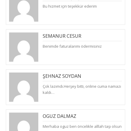
(
PAZARTESI, NISAN 27, 2020
)
Bu hizmet için teşekkür ederim
CEVAPLA
SEMANUR CESUR
(
SALI, NISAN 28, 2020
)
CEVAPLA
Benimde faturalarımı ödermisiniz
ŞEHNAZ SOYDAN
(
SALI, NISAN 28, 2020
)
CEVAPLA
Çok lazımdı.Herşey bitti, online cuma namazı
kaldı…
OGUZ DALMAZ
(
PERŞEMBE, MAYIS 7, 2020
)
Merhaba oguz ben öncelikle alllah taşı olsun
CEVAPLA