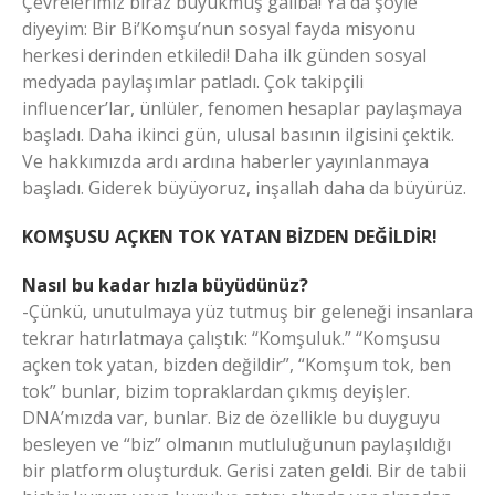
Çevrelerimiz biraz büyükmüş galiba! Ya da şöyle
diyeyim: Bir Bi’Komşu’nun sosyal fayda misyonu
herkesi derinden etkiledi! Daha ilk günden sosyal
medyada paylaşımlar patladı. Çok takipçili
influencer’lar, ünlüler, fenomen hesaplar paylaşmaya
başladı. Daha ikinci gün, ulusal basının ilgisini çektik.
Ve hakkımızda ardı ardına haberler yayınlanmaya
başladı. Giderek büyüyoruz, inşallah daha da büyürüz.
KOMŞUSU AÇKEN TOK YATAN BİZDEN DEĞİLDİR!
Nasıl bu kadar hızla büyüdünüz?
-Çünkü, unutulmaya yüz tutmuş bir geleneği insanlara
tekrar hatırlatmaya çalıştık: “Komşuluk.” “Komşusu
açken tok yatan, bizden değildir”, “Komşum tok, ben
tok” bunlar, bizim topraklardan çıkmış deyişler.
DNA’mızda var, bunlar. Biz de özellikle bu duyguyu
besleyen ve “biz” olmanın mutluluğunun paylaşıldığı
bir platform oluşturduk. Gerisi zaten geldi. Bir de tabii