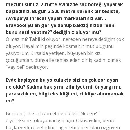
mezunusunuz. 2014’te evinizde saç böreği yaparak
başladınız. Bugün 2.500 metre karelik bir tesiste,
Avrupa’ya ihracat yapan markalarınız var…
Bravooo! Şu an geriye dönüp baktığınızda “Ben
bunu nasıl yaptım?” dediğiniz oluyor mu?
Olmaz mı? Tabii ki oluyor, nereden nereye dediğim çok
oluyor. Hayalimin peşinde koşmanın mutluluğunu
yaşıyorum. Kırsalda yetişen, büyüyen bir kız
çocuğundan, dünya ile temas eden bir iş kadını olmak
“Vay be!” dedirtiyor.
Evde başlayan bu yolculukta sizi en çok zorlayan
ne oldu? Kadına bakış mı, zihniyet mi, önyargı mı,
parasızlık mı, bilgi eksikliği mi, ciddiye alınmamak
mı?
Beni en çok zorlayan etmen bilgi. “Neden?”
diyeceksiniz, okuyamadığım için. Okusaydım, bence
başka yerlere gelirdim. Diğer etmenler olan özgüven,