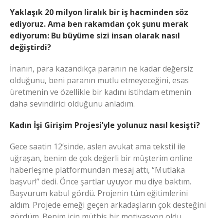
Yaklaşık 20 milyon liralık bir iş hacminden söz
ediyoruz. Ama ben rakamdan çok şunu merak
ediyorum: Bu büyüme sizi insan olarak nasıl
değiştirdi?
İnanın, para kazandıkça paranın ne kadar değersiz
olduğunu, beni paranın mutlu etmeyeceğini, esas
üretmenin ve özellikle bir kadını istihdam etmenin
daha sevindirici olduğunu anladım.
Kadın İşi Girişim Projesi’yle yolunuz nasıl kesişti?
Gece saatin 12’sinde, aslen avukat ama tekstil ile
uğraşan, benim de çok değerli bir müşterim online
haberleşme platformundan mesaj attı, “Mutlaka
başvur!” dedi. Önce şartlar uyuyor mu diye baktım.
Başvurum kabul gördü. Projenin tüm eğitimlerini
aldım. Projede emeği geçen arkadaşların çok desteğini
gördüm. Benim için müthiş bir motivasyon oldu…