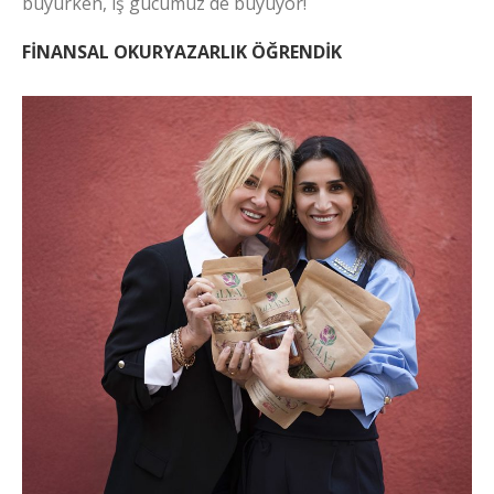
büyürken, iş gücümüz de büyüyor!
FİNANSAL OKURYAZARLIK ÖĞRENDİK