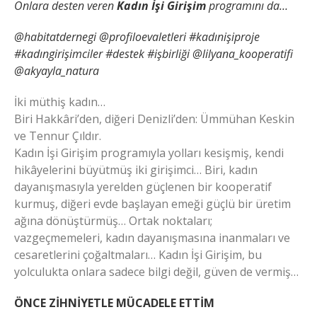
Onlara desten veren
Kadın İşi Girişim
programını da…
@habitatdernegi @profiloevaletleri #kadınişiproje
#kadıngirişimciler #destek #işbirliği @lilyana_kooperatifi
@akyayla_natura
İki müthiş kadın…
Biri Hakkâri’den, diğeri Denizli’den: Ümmühan Keskin
ve Tennur Çıldır.
Kadın İşi Girişim programıyla yolları kesişmiş, kendi
hikâyelerini büyütmüş iki girişimci… Biri, kadın
dayanışmasıyla yerelden güçlenen bir kooperatif
kurmuş, diğeri evde başlayan emeği güçlü bir üretim
ağına dönüştürmüş… Ortak noktaları;
vazgeçmemeleri, kadın dayanışmasına inanmaları ve
cesaretlerini çoğaltmaları… Kadın İşi Girişim, bu
yolculukta onlara sadece bilgi değil, güven de vermiş…
ÖNCE ZİHNİYETLE MÜCADELE ETTİM