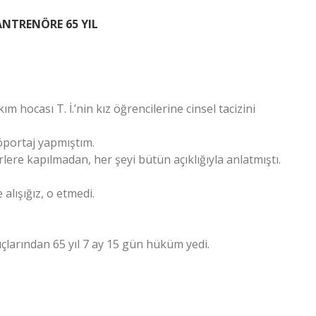
ANTRENÖRE 65 YIL
kım hocası T. İ.’nin kız öğrencilerine cinsel tacizini
röportaj yapmıştım.
irlere kapılmadan, her şeyi bütün açıklığıyla anlatmıştı.
alışığız, o etmedi.
suçlarından 65 yıl 7 ay 15 gün hüküm yedi.