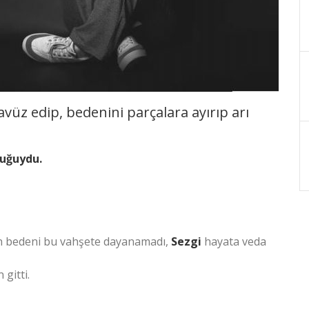
vüz edip, bedenini parçalara ayırıp arı
cuğuydu.
zın bedeni bu vahşete dayanamadı,
Sezgi
hayata veda
gitti.