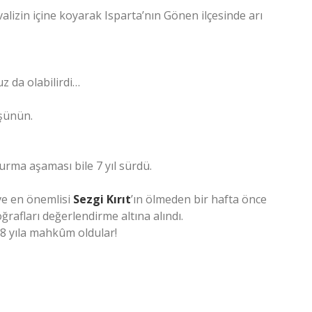
 valizin içine koyarak Isparta’nın Gönen ilçesinde arı
z da olabilirdi…
şünün.
urma aşaması bile 7 yıl sürdü.
ve en önemlisi
Sezgi Kırıt
’ın ölmeden bir hafta önce
oğrafları değerlendirme altına alındı.
28 yıla mahkûm oldular!