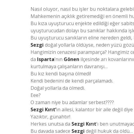
Nasıl oluyor, nasıl bu işler bu noktalara gelebi
Mahkemenin açıklık getiremediği en önemli hus
Bu kıza uyuşturucu enjekte edildiği eğer sabit
uyuşturucudan dolayı bu sanıklar hakkında iş
Bu uyuşturucu sanıkların eline nereden geldi, k
Sezgi
doğal yollarla öldüyse, neden yüzü göz
Hangimizin cenazesi paramparça? Hangimiz cen
da
Isparta
’nın
Gönen
ilçesinde arı kovanların
kurtulmaya çalışanların davranışı…
Bu kız kendi başına ölmedi!
Kendi bedenini de kendi parçalamadı.
Doğal yollarla da ölmedi.
Eee?
O zaman niye bu adamlar serbest????
Sezgi Kırıt’
ın ailesi, kalantor bir aile değil di
Yazıktır, günahtır!
Herkes unutsa da
Sezgi Kırıt
’ı ben unutmaya
Bu davada sadece
Sezgi
değil hukuk da öldü…