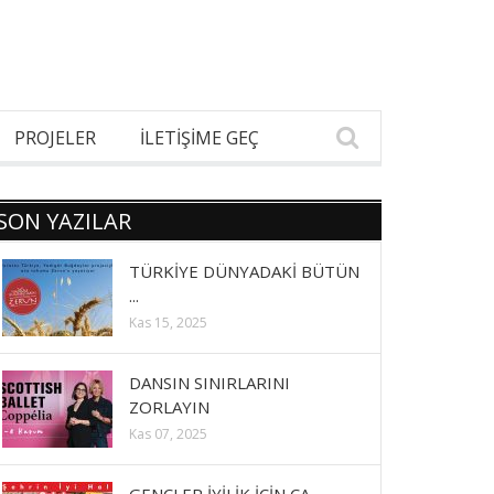
PROJELER
İLETİŞİME GEÇ
SON YAZILAR
TÜRKİYE DÜNYADAKİ BÜTÜN
...
Kas 15, 2025
DANSIN SINIRLARINI
ZORLAYIN
Kas 07, 2025