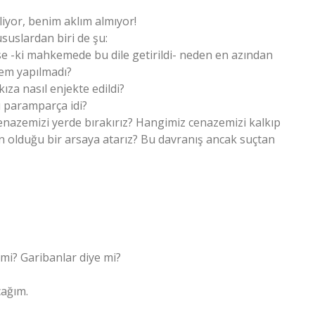
liyor, benim aklım almıyor!
uslardan biri de şu:
se -ki mahkemede bu dile getirildi- neden en azından
lem yapılmadı?
ıza nasıl enjekte edildi?
ü paramparça idi?
azemizi yerde bırakırız? Hangimiz cenazemizi kalkıp
ın olduğu bir arsaya atarız? Bu davranış ancak suçtan
ye mi? Garibanlar diye mi?
cağım.