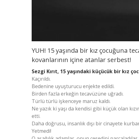
YUH! 15 yaşında bir kız çocuğuna teca
kovanlarının içine atanlar serbest!
Sezgi Kırıt, 15 yaşındaki küçücük bir kız ço
Kaçırıldı.
Bedenine uyuşturucu enjekte edildi.
Birden fazla erkeğin tecavüzüne uğradı.
Türlü türlü işkenceye maruz kaldı.
Ne yazık ki yaşı da kendisi gibi küçük olan kı
etti.
Daha doğrusu, insanlık dışı bir cinayete kurban 
Yetmedi!
O aşağılık adamlar, onun cesedini parçaladılar.