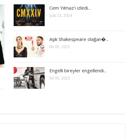
Cem Yılmaz’ı izledi...
Şub 23, 2024
Aşık Shakespeare olağan�...
Eki 05, 2023
Engelli bireyler engellendi...
Eyl 05, 2023