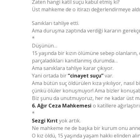
Zaten hangi katil suçu kabul etmiş ki?
Üst mahkeme de o itirazı değerlendirmeye aldı.
Sanıkları tahliye etti.
Ama duruşma zaptında verdiği kararın gerekçes
*
Düşünün…
15 yaşında bir kızın ölümüne sebep olanların, o
parçaladıkları kanıtlanmış durumda…
Ama sanıklara tahliye karar çıkıyor.
Yani ortada bir
“cinayet suçu”
var.
Ama bütün suç öldürülen kıza yıkılıyor, nasıl 
çünkü ölüler konuşmuyor! Ama bizler konuşab
Biz şunu da unutmuyoruz, her ne kadar üst ma
6. Ağır Ceza Mahkemesi
o katillere ağırlaştı
*
Sezgi Kırıt
yok artık.
Ne mahkeme ne de başka bir kurum onu annes
O kız öldü, 15 yaşında yaşam hakkı elinden alı