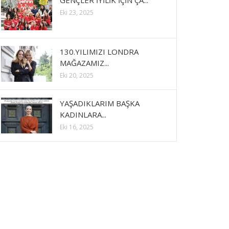
GENÇLER İYİLİK İÇİN ÇA...
Eki 23, 2025
130.YILIMIZI LONDRA
MAĞAZAMIZ...
Eki 20, 2025
YAŞADIKLARIM BAŞKA
KADINLARA...
Eki 16, 2025