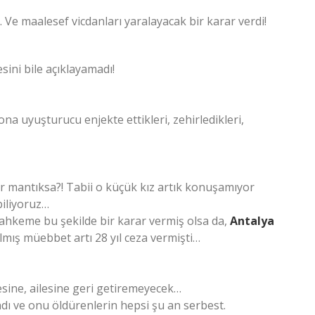
 Ve maalesef vicdanları yaralayacak bir karar verdi!
ini bile açıklayamadı!
na uyuşturucu enjekte ettikleri, zehirledikleri,
bir mantıksa?! Tabii o küçük kız artık konuşamıyor
iliyoruz…
hkeme bu şekilde bir karar vermiş olsa da,
Antalya
rılmış müebbet artı 28 yıl ceza vermişti…
ine, ailesine geri getiremeyecek…
ndı ve onu öldürenlerin hepsi şu an serbest.