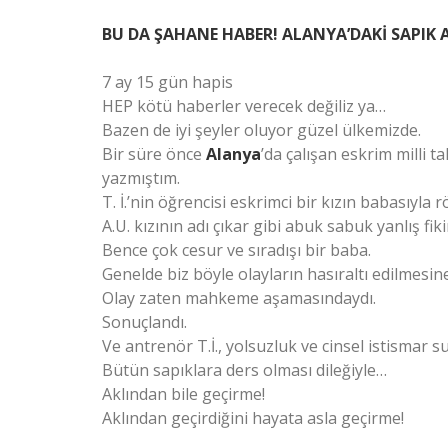
BU DA ŞAHANE HABER! ALANYA’DAKİ SAPIK 
7 ay 15 gün hapis
HEP kötü haberler verecek değiliz ya…
Bazen de iyi şeyler oluyor güzel ülkemizde.
Bir süre önce
Alanya
’da çalışan eskrim milli ta
yazmıştım.
T. İ.’nin öğrencisi eskrimci bir kızın babasıyla 
A.U. kızının adı çıkar gibi abuk sabuk yanlış fik
Bence çok cesur ve sıradışı bir baba.
Genelde biz böyle olayların hasıraltı edilmesine 
Olay zaten mahkeme aşamasındaydı.
Sonuçlandı.
Ve antrenör T.İ., yolsuzluk ve cinsel istismar 
Bütün sapıklara ders olması dileğiyle…
Aklından bile geçirme!
Aklından geçirdiğini hayata asla geçirme!