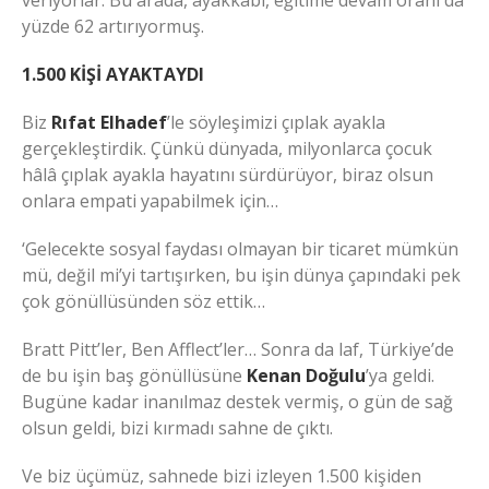
veriyorlar. Bu arada, ayakkabı, eğitime devam oranı da
yüzde 62 artırıyormuş.
1.500 KİŞİ AYAKTAYDI
Biz
Rıfat Elhadef
’le söyleşimizi çıplak ayakla
gerçekleştirdik. Çünkü dünyada, milyonlarca çocuk
hâlâ çıplak ayakla hayatını sürdürüyor, biraz olsun
onlara empati yapabilmek için…
‘Gelecekte sosyal faydası olmayan bir ticaret mümkün
mü, değil mi’yi tartışırken, bu işin dünya çapındaki pek
çok gönüllüsünden söz ettik…
Bratt Pitt’ler, Ben Afflect’ler… Sonra da laf, Türkiye’de
de bu işin baş gönüllüsüne
Kenan Doğulu
’ya geldi.
Bugüne kadar inanılmaz destek vermiş, o gün de sağ
olsun geldi, bizi kırmadı sahne de çıktı.
Ve biz üçümüz, sahnede bizi izleyen 1.500 kişiden