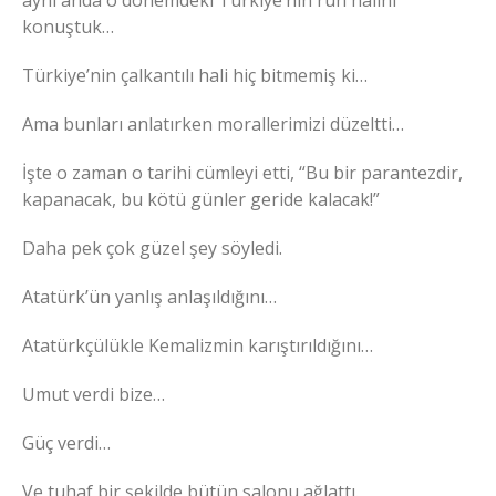
aynı anda o dönemdeki Türkiye’nin ruh halini
konuştuk…
Türkiye’nin çalkantılı hali hiç bitmemiş ki…
Ama bunları anlatırken morallerimizi düzeltti…
İşte o zaman o tarihi cümleyi etti, “Bu bir parantezdir,
kapanacak, bu kötü günler geride kalacak!”
Daha pek çok güzel şey söyledi.
Atatürk’ün yanlış anlaşıldığını…
Atatürkçülükle Kemalizmin karıştırıldığını…
Umut verdi bize…
Güç verdi…
Ve tuhaf bir şekilde bütün salonu ağlattı.