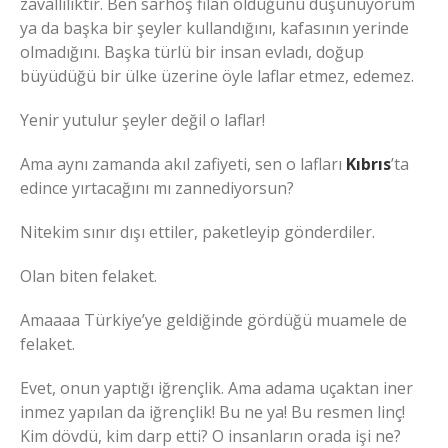
zavallılıktır. Ben sarhoş filan olduğunu düşünüyorum
ya da başka bir şeyler kullandığını, kafasının yerinde
olmadığını. Başka türlü bir insan evladı, doğup
büyüdüğü bir ülke üzerine öyle laflar etmez, edemez.
Yenir yutulur şeyler değil o laflar!
Ama aynı zamanda akıl zafiyeti, sen o lafları
Kıbrıs
’ta
edince yırtacağını mı zannediyorsun?
Nitekim sınır dışı ettiler, paketleyip gönderdiler.
Olan biten felaket.
Amaaaa Türkiye’ye geldiğinde gördüğü muamele de
felaket.
Evet, onun yaptığı iğrençlik. Ama adama uçaktan iner
inmez yapılan da iğrençlik! Bu ne ya! Bu resmen linç!
Kim dövdü, kim darp etti? O insanların orada işi ne?