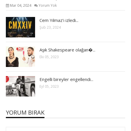
Mar 04, 2024
Yorum Yok
Cem Yılmaz’ı izledi...
Şub 23, 2024
Aşık Shakespeare olağan�...
Eki 05, 2023
Engelli bireyler engellendi...
Eyl 05, 2023
YORUM BIRAK