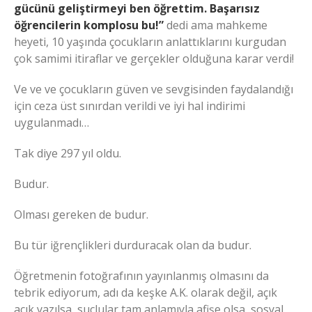
gücünü geliştirmeyi ben öğrettim. Başarısız
öğrencilerin komplosu bu!”
dedi ama mahkeme
heyeti, 10 yaşında çocukların anlattıklarını kurgudan
çok samimi itiraflar ve gerçekler olduğuna karar verdi!
Ve ve ve çocukların güven ve sevgisinden faydalandığı
için ceza üst sınırdan verildi ve iyi hal indirimi
uygulanmadı…
Tak diye 297 yıl oldu.
Budur.
Olması gereken de budur.
Bu tür iğrençlikleri durduracak olan da budur.
Öğretmenin fotoğrafının yayınlanmış olmasını da
tebrik ediyorum, adı da keşke A.K. olarak değil, açık
açık yazılsa, suçlular tam anlamıyla afişe olsa, sosyal