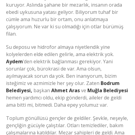
kuruyor. Aslında şahane bir mezarlık, insanın orada
ebedi uykusuna yatası geliyor. Biliyorum tuhaf bir
cümle ama huzurlu bir ortam, onu anlatmaya
çalışıyorum. Ne var ki su olmadığı için otlar bürümüş
filan.
Su deposu ve hidrofor almaya niyetlendik yine
kolyelerden elde edilen gelirle, ama elektrik yok.
Aydem
’den elektrik bağlanması gerekiyor. Yani
sorunlar çok, bürokrasi de var. Ama olsun,
aşılmayacak sorun da yok. Ben inanıyorum, bizim
isteğimiz ve azmimizle her şey olur. Zaten
Bodrum
Belediyesi,
başkan
Ahmet Aras
ve
Muğla Belediyesi
hemen yardımcı oldu, ekip gönderdi, aileler de geldi
ama bitti mi, bitmedi. Daha epey yolumuz var.
Toplum gönüllüsü gençler de geldiler. Şevkle, neşeyle,
gençliğin gücüyle çalıştılar. Otları temizlediler, bakım
çalışmalarına katıldılar. Mezar sahipleri de geldi. Ama