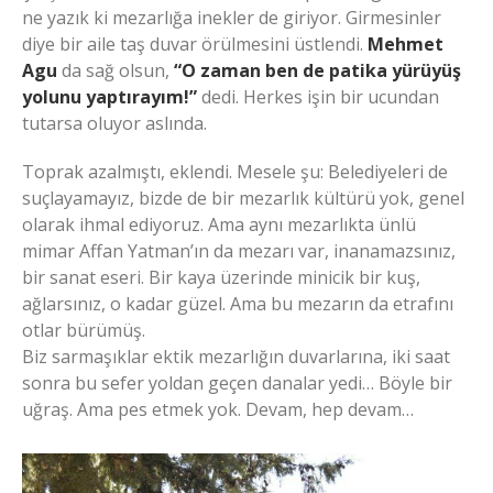
ne yazık ki mezarlığa inekler de giriyor. Girmesinler
diye bir aile taş duvar örülmesini üstlendi.
Mehmet
Agu
da sağ olsun,
“O zaman ben de patika yürüyüş
yolunu yaptırayım!”
dedi. Herkes işin bir ucundan
tutarsa oluyor aslında.
Toprak azalmıştı, eklendi. Mesele şu: Belediyeleri de
suçlayamayız, bizde de bir mezarlık kültürü yok, genel
olarak ihmal ediyoruz. Ama aynı mezarlıkta ünlü
mimar Affan Yatman’ın da mezarı var, inanamazsınız,
bir sanat eseri. Bir kaya üzerinde minicik bir kuş,
ağlarsınız, o kadar güzel. Ama bu mezarın da etrafını
otlar bürümüş.
Biz sarmaşıklar ektik mezarlığın duvarlarına, iki saat
sonra bu sefer yoldan geçen danalar yedi… Böyle bir
uğraş. Ama pes etmek yok. Devam, hep devam…