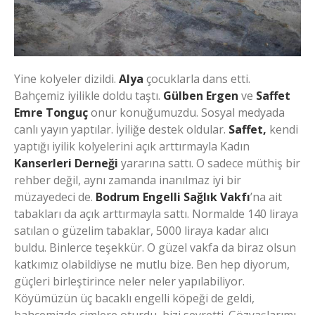
Yine kolyeler dizildi.
Alya
çocuklarla dans etti.
Bahçemiz iyilikle doldu taştı.
Gülben Ergen
ve
Saffet
Emre Tonguç
onur konuğumuzdu. Sosyal medyada
canlı yayın yaptılar. İyiliğe destek oldular.
Saffet,
kendi
yaptığı iyilik kolyelerini açık arttırmayla Kadın
Kanserleri Derneği
yararına sattı. O sadece müthiş bir
rehber değil, aynı zamanda inanılmaz iyi bir
müzayedeci de.
Bodrum Engelli Sağlık Vakfı
’na ait
tabakları da açık arttırmayla sattı. Normalde 140 liraya
satılan o güzelim tabaklar, 5000 liraya kadar alıcı
buldu. Binlerce teşekkür. O güzel vakfa da biraz olsun
katkımız olabildiyse ne mutlu bize. Ben hep diyorum,
güçleri birleştirince neler neler yapılabiliyor.
Köyümüzün üç bacaklı engelli köpeği de geldi,