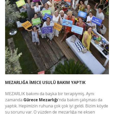
MEZARLIĞA İMECE USULÜ BAKIM YAPTIK
MEZARLIK bakımı da başka bir terapiymiş. Aynı
zamanda
Gürece Mezarlığı
’nda bakım çalışması da
yaptık. Hepimizin ruhuna çok çok iyi geldi. Bizim köyde
su sorunu var. O yüzden de mezarlığa ne eksen