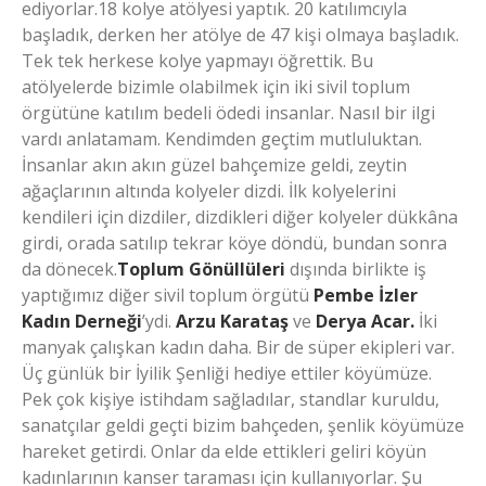
ediyorlar.18 kolye atölyesi yaptık. 20 katılımcıyla
başladık, derken her atölye de 47 kişi olmaya başladık.
Tek tek herkese kolye yapmayı öğrettik. Bu
atölyelerde bizimle olabilmek için iki sivil toplum
örgütüne katılım bedeli ödedi insanlar. Nasıl bir ilgi
vardı anlatamam. Kendimden geçtim mutluluktan.
İnsanlar akın akın güzel bahçemize geldi, zeytin
ağaçlarının altında kolyeler dizdi. İlk kolyelerini
kendileri için dizdiler, dizdikleri diğer kolyeler dükkâna
girdi, orada satılıp tekrar köye döndü, bundan sonra
da dönecek.
Toplum Gönüllüleri
dışında birlikte iş
yaptığımız diğer sivil toplum örgütü
Pembe İzler
Kadın Derneği
’ydi.
Arzu Karataş
ve
Derya Acar.
İki
manyak çalışkan kadın daha. Bir de süper ekipleri var.
Üç günlük bir İyilik Şenliği hediye ettiler köyümüze.
Pek çok kişiye istihdam sağladılar, standlar kuruldu,
sanatçılar geldi geçti bizim bahçeden, şenlik köyümüze
hareket getirdi. Onlar da elde ettikleri geliri köyün
kadınlarının kanser taraması için kullanıyorlar. Şu