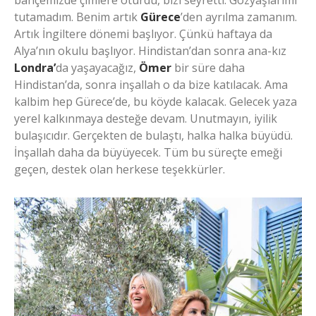
bahçemizde çimlere oturdu, bizi seyretti. Gözyaşlarımı
tutamadım. Benim artık
Gürece
’den ayrılma zamanım.
Artık İngiltere dönemi başlıyor. Çünkü haftaya da
Alya’nın okulu başlıyor. Hindistan’dan sonra ana-kız
Londra’
da yaşayacağız,
Ömer
bir süre daha
Hindistan’da, sonra inşallah o da bize katılacak. Ama
kalbim hep Gürece’de, bu köyde kalacak. Gelecek yaza
yerel kalkınmaya desteğe devam. Unutmayın, iyilik
bulaşıcıdır. Gerçekten de bulaştı, halka halka büyüdü.
İnşallah daha da büyüyecek. Tüm bu süreçte emeği
geçen, destek olan herkese teşekkürler.