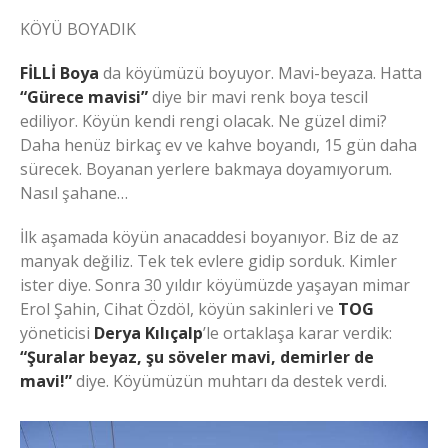
KÖYÜ BOYADIK
FİLLİ Boya
da köyümüzü boyuyor. Mavi-beyaza. Hatta
“Gürece mavisi”
diye bir mavi renk boya tescil
ediliyor. Köyün kendi rengi olacak. Ne güzel dimi?
Daha henüz birkaç ev ve kahve boyandı, 15 gün daha
sürecek. Boyanan yerlere bakmaya doyamıyorum.
Nasıl şahane…
İlk aşamada köyün anacaddesi boyanıyor. Biz de az
manyak değiliz. Tek tek evlere gidip sorduk. Kimler
ister diye. Sonra 30 yıldır köyümüzde yaşayan mimar
Erol Şahin, Cihat Özdöl, köyün sakinleri ve
TOG
yöneticisi
Derya Kılıçalp
’le ortaklaşa karar verdik:
“Şuralar beyaz, şu söveler mavi, demirler de
mavi!”
diye. Köyümüzün muhtarı da destek verdi.