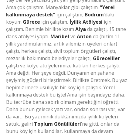
Vay be! Ne yazdı!Bu yaz yan gelip yatmadım. Çalıştım.
Ama çok çalıştım. Manyaklar gibi çalıştım.
“Yerel
kalkınmaya destek”
için çalıştım,
Bodrum
’daki
köyüm
Gürece
için çalıştım,
İyilik Atölyesi
için
çalıştım. Benimle birlikte kızım
Alya
da çalıştı, 15 tane
dans atölyesi yaptı.
Maribel
ve
Anton
da (bizim 11
yıllık yardımcılarımız, artık ailemizin üyeleri onlar)
çalıştı, herkes çalıştı, sivil toplum örgütleri çalıştı,
mezarlık bakımında belediyeler çalıştı,
Güreceliler
çalıştı ve kolye atölyelerimize katılan herkes çalıştı.
Ama değdi. Her şeye değdi. Dünyanın en şahane
şeyiymiş güçleri birleştirmek. Birlikte üretmek. Bu yaz
hepimiz imece usulüyle bir köy için çalıştık. Yerel
kalkınmaya destek bu işte! Ama işin başındayız daha.
Bu tecrübe bana sabırlı olmam gerektiğini öğretti.
Daha bunun gelecek yazı var, ondan sonrası var, var
da var… Bu yaz minik dükkânımızda iyilik kolyeleri
sattık, geliri
Toplum Gönüllüleri
’ne gitti, onlar da
bunu köy için kullandılar, kullanmaya da devam