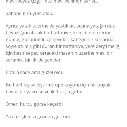
mavi-beyaz çizgili, düz mavi ve limon sarısı…
Şahane bir uyum oldu.
Ayrıca yatak üzerine de yastıklar, ucuna yatağın düz
beyazlığını alacak bir battaniye, komidinin üzerine
gümüş görünümlü çerçeveler, kanepenin kenarına
şöyle atılmış gibi duran bir battaniye, yere dergi mergi
için hasır sepet, ortadaki masanın üzerine mavi bir
seramik, bir-iki de şamdan…
E valla sade ama güzel oldu.
Bu hafif kişiselleştirme operasyonu için bir büyük
bavul, bir yavrusu ve iki hurçla gittim.
Ömer, hurcu görse kaçardı!
Ya da ilişkimizi gözden geçirirdi.