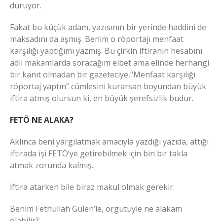
duruyor.
Fakat bu küçük adam, yazısının bir yerinde haddini de
maksadını da aşmış. Benim o röportajı menfaat
karşılığı yaptığımı yazmış. Bu çirkin iftiranın hesabını
adli makamlarda soracağım elbet ama elinde herhangi
bir kanıt olmadan bir gazeteciye,“Menfaat karşılığı
röportaj yaptın” cümlesini kurarsan boyundan büyük
iftira atmış olursun ki, en büyük şerefsizlik budur.
FETÖ NE ALAKA?
Aklınca beni yargılatmak amacıyla yazdığı yazıda, attığı
iftirada işi FETÖ’ye getirebilmek için bin bir takla
atmak zorunda kalmış.
İftira atarken bile biraz makul olmak gerekir.
Benim Fethullah Gülen’le, örgütüyle ne alakam
olabilir?