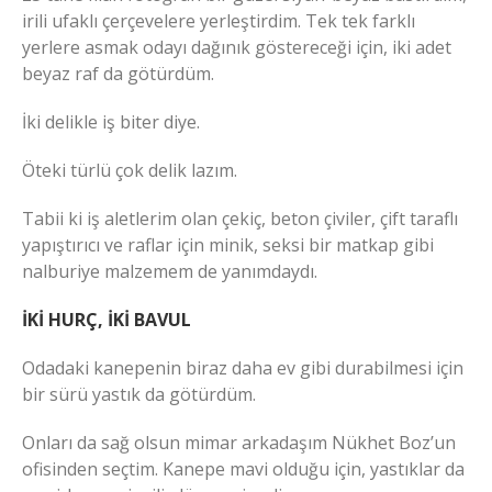
irili ufaklı çerçevelere yerleştirdim. Tek tek farklı
yerlere asmak odayı dağınık göstereceği için, iki adet
beyaz raf da götürdüm.
İki delikle iş biter diye.
Öteki türlü çok delik lazım.
Tabii ki iş aletlerim olan çekiç, beton çiviler, çift taraflı
yapıştırıcı ve raflar için minik, seksi bir matkap gibi
nalburiye malzemem de yanımdaydı.
İKİ HURÇ, İKİ BAVUL
Odadaki kanepenin biraz daha ev gibi durabilmesi için
bir sürü yastık da götürdüm.
Onları da sağ olsun mimar arkadaşım Nükhet Boz’un
ofisinden seçtim. Kanepe mavi olduğu için, yastıklar da