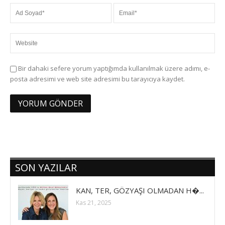
Bir dahaki sefere yorum yaptığımda kullanılmak üzere adımı, e-
posta adresimi ve web site adresimi bu tarayıcıya kaydet.
SON YAZILAR
KAN, TER, GÖZYAŞI OLMADAN H�...
Kas 21, 2025