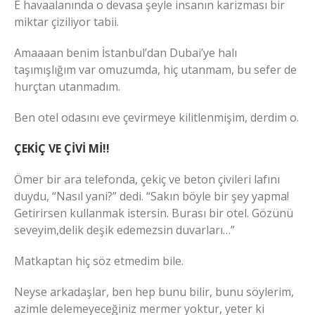
E havaalanında o devasa şeyle insanın karizması bir
miktar çiziliyor tabii.
Amaaaan benim İstanbul’dan Dubai’ye halı
taşımışlığım var omuzumda, hiç utanmam, bu sefer de
hurçtan utanmadım.
Ben otel odasını eve çevirmeye kilitlenmişim, derdim o.
ÇEKİÇ VE ÇİVİ Mİ!!
Ömer bir ara telefonda, çekiç ve beton çivileri lafını
duydu, “Nasıl yani?” dedi. “Sakın böyle bir şey yapma!
Getirirsen kullanmak istersin. Burası bir otel. Gözünü
seveyim,delik deşik edemezsin duvarları…”
Matkaptan hiç söz etmedim bile.
Neyse arkadaşlar, ben hep bunu bilir, bunu söylerim,
azimle delemeyeceğiniz mermer yoktur, yeter ki