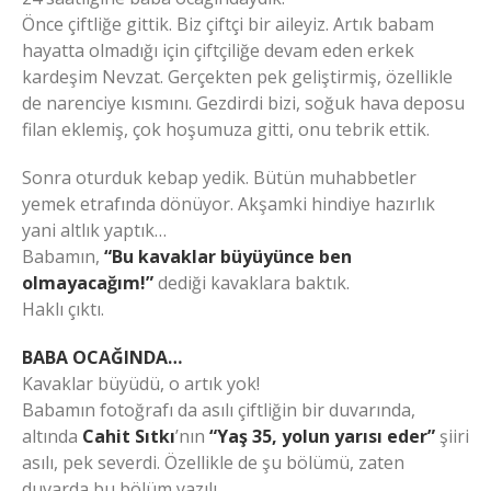
Önce çiftliğe gittik. Biz çiftçi bir aileyiz. Artık babam
hayatta olmadığı için çiftçiliğe devam eden erkek
kardeşim Nevzat. Gerçekten pek geliştirmiş, özellikle
de narenciye kısmını. Gezdirdi bizi, soğuk hava deposu
filan eklemiş, çok hoşumuza gitti, onu tebrik ettik.
Sonra oturduk kebap yedik. Bütün muhabbetler
yemek etrafında dönüyor. Akşamki hindiye hazırlık
yani altlık yaptık…
Babamın,
“Bu kavaklar büyüyünce ben
olmayacağım!”
dediği kavaklara baktık.
Haklı çıktı.
BABA OCAĞINDA…
Kavaklar büyüdü, o artık yok!
Babamın fotoğrafı da asılı çiftliğin bir duvarında,
altında
Cahit Sıtkı
’nın
“Yaş 35, yolun yarısı eder”
şiiri
asılı, pek severdi. Özellikle de şu bölümü, zaten
duvarda bu bölüm yazılı…