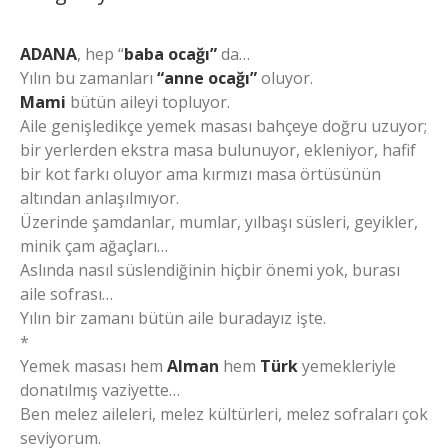
ADANA
, hep “
baba ocağı”
da…
Yılın bu zamanları
“anne ocağı”
oluyor.
Mami
bütün aileyi topluyor.
Aile genişledikçe yemek masası bahçeye doğru uzuyor;
bir yerlerden ekstra masa bulunuyor, ekleniyor, hafif
bir kot farkı oluyor ama kırmızı masa örtüsünün
altından anlaşılmıyor.
Üzerinde şamdanlar, mumlar, yılbaşı süsleri, geyikler,
minik çam ağaçları…
Aslında nasıl süslendiğinin hiçbir önemi yok, burası
aile sofrası…
Yılın bir zamanı bütün aile buradayız işte.
*
Yemek masası hem
Alman
hem
Türk
yemekleriyle
donatılmış vaziyette…
Ben melez aileleri, melez kültürleri, melez sofraları çok
seviyorum.