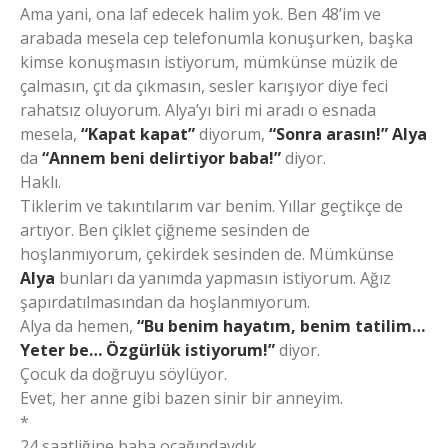
Ama yani, ona laf edecek halim yok. Ben 48’im ve
arabada mesela cep telefonumla konuşurken, başka
kimse konuşmasın istiyorum, mümkünse müzik de
çalmasın, çıt da çıkmasın, sesler karışıyor diye feci
rahatsız oluyorum. Alya’yı biri mi aradı o esnada
mesela,
“Kapat kapat”
diyorum,
“Sonra arasın!”
Alya
da
“Annem beni delirtiyor baba!”
diyor.
Haklı.
Tiklerim ve takıntılarım var benim. Yıllar geçtikçe de
artıyor. Ben çiklet çiğneme sesinden de
hoşlanmıyorum, çekirdek sesinden de. Mümkünse
Alya
bunları da yanımda yapmasın istiyorum. Ağız
şapırdatılmasından da hoşlanmıyorum.
Alya da hemen,
“Bu benim hayatım, benim tatilim…
Yeter be… Özgürlük istiyorum!”
diyor.
Çocuk da doğruyu söylüyor.
Evet, her anne gibi bazen sinir bir anneyim.
*
24 saatliğine baba ocağındaydık.