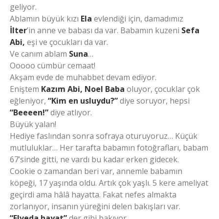
geliyor.
Ablamın büyük kızı
Ela
evlendiği için, damadımız
İlter
’in anne ve babası da var. Babamın kuzeni
Sefa
Abi,
eşi ve çocukları da var.
Ve canım ablam
Suna
…
Ooooo cümbür cemaat!
Akşam evde de muhabbet devam ediyor.
Eniştem
Kazım Abi,
Noel Baba
oluyor, çocuklar çok
eğleniyor,
“Kim en usluydu?”
diye soruyor, hepsi
“Beeeen!”
diye atlıyor.
Büyük yalan!
Hediye faslından sonra sofraya oturuyoruz… Küçük
mutluluklar… Her tarafta babamın fotoğrafları, babam
67’sinde gitti, ne vardı bu kadar erken gidecek.
Cookie o zamandan beri var, annemle babamın
köpeği, 17 yaşında oldu. Artık çok yaşlı. 5 kere ameliyat
geçirdi ama hâlâ hayatta. Fakat nefes almakta
zorlanıyor, insanın yüreğini delen bakışları var.
“Elveda hayat”
der gibi bakıyor.