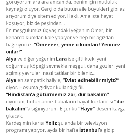
görüyorum ara ara amcamda, benim için mutluluk
kaynağı oluyor. Gerçi o da bütün aile büyükleri gibi az
arıyorum diye sitem ediyor. Haklı. Ama işte hayat
koşuyor, biz de peşinden…
En meşgulümüz üç yaşındaki yeğenim Ömer, bir
kenarda kumdan kale yapıyor ve hep bir ağızdan
bağırıyoruz,
“Ömeeeer, yeme o kumları! Yenmez
onlar!”
Alya
ve diğer yeğenim
Lara
ise çiftlikteki yeni
doğurmuş köpeği sevmekle meşgul, daha gözleri yeni
açılmış yavruları nasıl tatlılar bir bileniz…
Alya
en sempatik haliyle,
“Evlat edinebilir miyiz?”
diyor. Hoşuma gidiyor kullandığı fiil.
“Hindistan’a götürmemiz zor, dur bakalım”
diyorum, bütün anne-babaların hayat kurtarıcısı
“dur
bakalım”
a sığınıyorum. E çünkü
“Hayır”
desem kavga
çıkacak.
Kardeşimin karısı
Yeliz
şu anda bir televizyon
programı yapıyor, ayda bir hafta
İstanbul’
a gidip