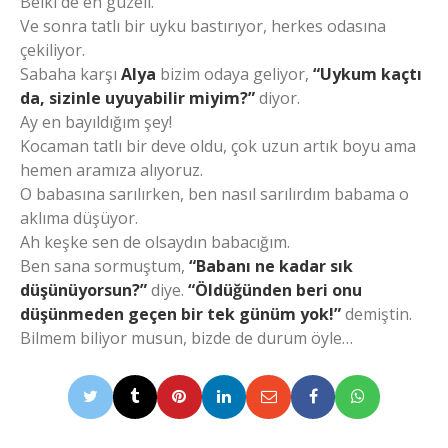
Belki de en güzeli.
Ve sonra tatlı bir uyku bastırıyor, herkes odasına
çekiliyor.
Sabaha karşı
Alya
bizim odaya geliyor,
“Uykum kaçtı
da, sizinle uyuyabilir miyim?”
diyor.
Ay en bayıldığım şey!
Kocaman tatlı bir deve oldu, çok uzun artık boyu ama
hemen aramıza alıyoruz.
O babasına sarılırken, ben nasıl sarılırdım babama o
aklıma düşüyor.
Ah keşke sen de olsaydın babacığım.
Ben sana sormuştum,
“Babanı ne kadar sık
düşünüyorsun?”
diye.
“Öldüğünden beri onu
düşünmeden geçen bir tek günüm yok!”
demiştin.
Bilmem biliyor musun, bizde de durum öyle…