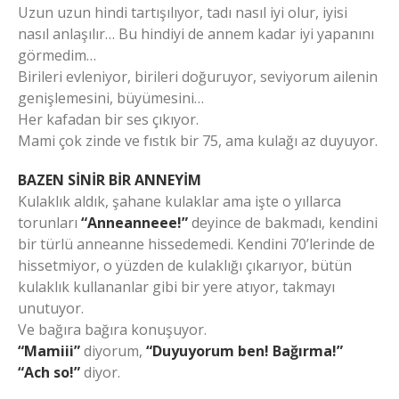
Uzun uzun hindi tartışılıyor, tadı nasıl iyi olur, iyisi
nasıl anlaşılır… Bu hindiyi de annem kadar iyi yapanını
görmedim…
Birileri evleniyor, birileri doğuruyor, seviyorum ailenin
genişlemesini, büyümesini…
Her kafadan bir ses çıkıyor.
Mami çok zinde ve fıstık bir 75, ama kulağı az duyuyor.
BAZEN SİNİR BİR ANNEYİM
Kulaklık aldık, şahane kulaklar ama işte o yıllarca
torunları
“Anneanneee!”
deyince de bakmadı, kendini
bir türlü anneanne hissedemedi. Kendini 70’lerinde de
hissetmiyor, o yüzden de kulaklığı çıkarıyor, bütün
kulaklık kullananlar gibi bir yere atıyor, takmayı
unutuyor.
Ve bağıra bağıra konuşuyor.
“Mamiii”
diyorum,
“Duyuyorum ben! Bağırma!”
“Ach so!”
diyor.