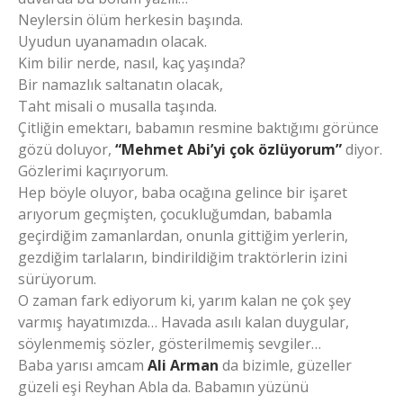
Neylersin ölüm herkesin başında.
Uyudun uyanamadın olacak.
Kim bilir nerde, nasıl, kaç yaşında?
Bir namazlık saltanatın olacak,
Taht misali o musalla taşında.
Çitliğin emektarı, babamın resmine baktığımı görünce
gözü doluyor,
“Mehmet Abi’yi çok özlüyorum”
diyor.
Gözlerimi kaçırıyorum.
Hep böyle oluyor, baba ocağına gelince bir işaret
arıyorum geçmişten, çocukluğumdan, babamla
geçirdiğim zamanlardan, onunla gittiğim yerlerin,
gezdiğim tarlaların, bindirildiğim traktörlerin izini
sürüyorum.
O zaman fark ediyorum ki, yarım kalan ne çok şey
varmış hayatımızda… Havada asılı kalan duygular,
söylenmemiş sözler, gösterilmemiş sevgiler…
Baba yarısı amcam
Ali Arman
da bizimle, güzeller
güzeli eşi Reyhan Abla da. Babamın yüzünü