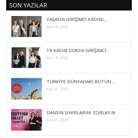
SON YAZILAR
YAŞASIN GİRİŞİMCİ KADINL...
Kas 19, 2025
19 KASIM DÜNYA GİRİŞİMCİ...
Kas 19, 2025
TÜRKİYE DÜNYADAKİ BÜTÜN ...
Kas 15, 2025
DANSIN SINIRLARINI ZORLAYIN
Kas 07, 2025