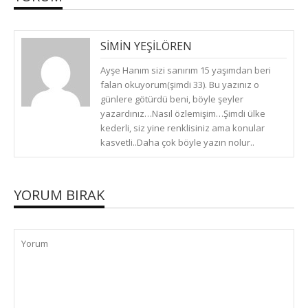
SIMIN YEŞILÖREN
(
PERŞEMBE, ARALIK 28, 2017
)
Ayşe Hanım sizi sanırım 15 yaşımdan beri
CEVAPLA
falan okuyorum(şimdi 33). Bu yazınız o
günlere götürdü beni, böyle şeyler
yazardınız…Nasıl özlemişim…Şimdi ülke
kederli, siz yine renklisiniz ama konular
kasvetli..Daha çok böyle yazın nolur..
YORUM BIRAK