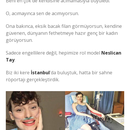
Beni en çok de kendisine acımamasıyla büyüledi.
O, acımayınca sen de acımıyorsun.
Ona bakınca, eksik bacak filan görmüyorsun, kendine
güvenen, dünyanın fethetmeye hazır genç bir kadın
görüyorsun.
Sadece engellilere değil, hepimize rol model
Neslican
Tay
.
Biz iki kere
İstanbul
’da buluştuk, hatta bir sahne
röportajı gerçekleştirdik.