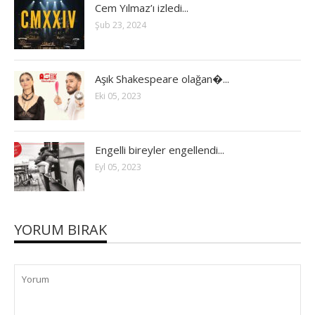
Cem Yılmaz’ı izledi...
Şub 23, 2024
Aşık Shakespeare olağan�...
Eki 05, 2023
Engelli bireyler engellendi...
Eyl 05, 2023
YORUM BIRAK