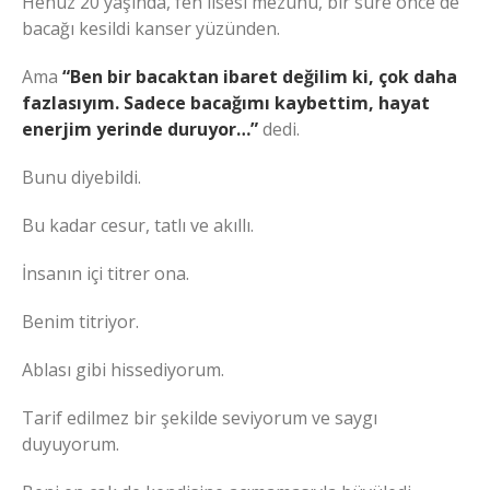
Henüz 20 yaşında, fen lisesi mezunu, bir süre önce de
bacağı kesildi kanser yüzünden.
Ama
“Ben bir bacaktan ibaret değilim ki, çok daha
fazlasıyım. Sadece bacağımı kaybettim, hayat
enerjim yerinde duruyor…”
dedi.
Bunu diyebildi.
Bu kadar cesur, tatlı ve akıllı.
İnsanın içi titrer ona.
Benim titriyor.
Ablası gibi hissediyorum.
Tarif edilmez bir şekilde seviyorum ve saygı
duyuyorum.