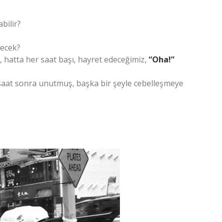
bilir?
recek?
 hatta her saat başı, hayret edeceğimiz,
“Oha!”
r saat sonra unutmuş, başka bir şeyle cebelleşmeye