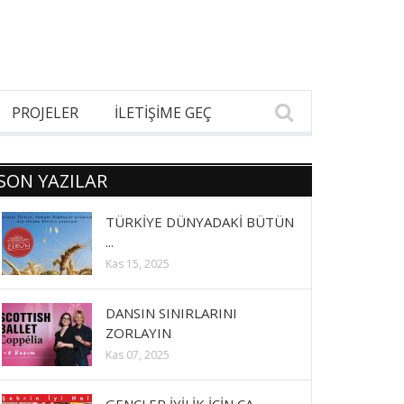
PROJELER
İLETİŞİME GEÇ
SON YAZILAR
TÜRKİYE DÜNYADAKİ BÜTÜN
...
Kas 15, 2025
DANSIN SINIRLARINI
ZORLAYIN
Kas 07, 2025