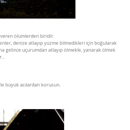
veren ölümlerden biridir.
ölenler, denize atlayıp yüzme bilmedikleri için boğularak
na gelince uçurumdan atlayıp ölmekle, yanarak ölmek
ar…
öyle büyük acılardan korusun.