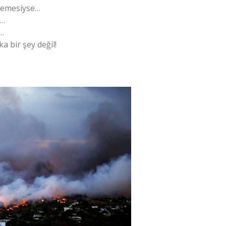
klemesiyse…
k…
ı…
a bir şey değil!