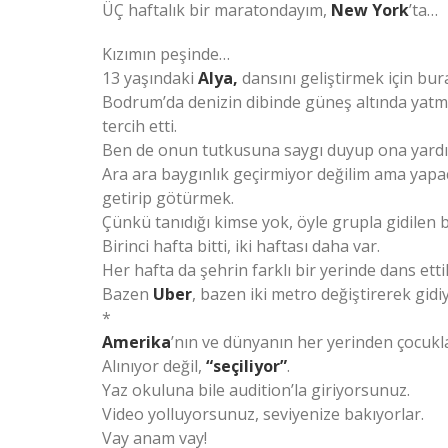
ÜÇ haftalık bir maratondayım,
New York
’ta…
Kızımın peşinde…
13 yaşındaki
Alya,
dansını geliştirmek için bu
Bodrum’da denizin dibinde güneş altında yatm
tercih etti.
Ben de onun tutkusuna saygı duyup ona yardım
Ara ara baygınlık geçirmiyor değilim ama yapa
getirip götürmek.
Çünkü tanıdığı kimse yok, öyle grupla gidilen bi
Birinci hafta bitti, iki haftası daha var.
Her hafta da şehrin farklı bir yerinde dans etti
Bazen
Uber
, bazen iki metro değiştirerek gi
*
Amerika
’nın ve dünyanın her yerinden çocuklar
Alınıyor değil,
“seçiliyor”
.
Yaz okuluna bile audition’la giriyorsunuz.
Video yolluyorsunuz, seviyenize bakıyorlar.
Vay anam vay!