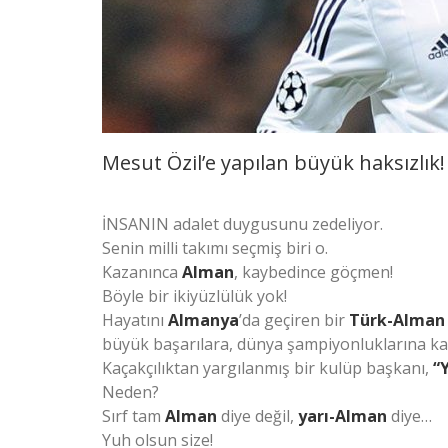
Mesut Özil’e yapılan büyük haksızlık!
İNSANIN adalet duygusunu zedeliyor.
Senin milli takımı seçmiş biri o.
Kazanınca
Alman
, kaybedince göçmen!
Böyle bir ikiyüzlülük yok!
Hayatını
Almanya
’da geçiren bir
Türk-Alman
büyük başarılara, dünya şampiyonluklarına ka
Kaçakçılıktan yargılanmış bir kulüp başkanı,
“Y
Neden?
Sırf tam
Alman
diye değil,
yarı-Alman
diye…
Yuh olsun size!