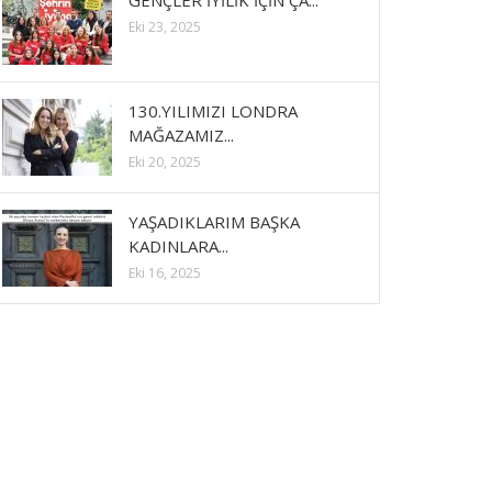
GENÇLER İYİLİK İÇİN ÇA...
Eki 23, 2025
130.YILIMIZI LONDRA
MAĞAZAMIZ...
Eki 20, 2025
YAŞADIKLARIM BAŞKA
KADINLARA...
Eki 16, 2025