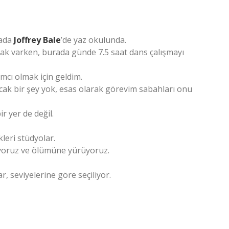
rada
Joffrey Bale
’de yaz okulunda.
ak varken, burada günde 7.5 saat dans çalışmayı
cı olmak için geldim.
cak bir şey yok, esas olarak görevim sabahları onu
r yer de değil.
kleri stüdyolar.
diyoruz ve ölümüne yürüyoruz.
, seviyelerine göre seçiliyor.