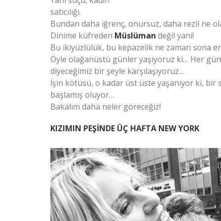
Yani suçu, kadın
satıcılığı.
Bundan daha iğrenç, onursuz, daha rezil ne ola
Dinime küfreden
Müslüman
değil yani!
Bu ikiyüzlülük, bu kepazelik ne zaman sona e
Öyle olağanüstü günler yaşıyoruz ki… Her gün,
diyeceğimiz bir şeyle karşılaşıyoruz…
İşin kötüsü, o kadar üst üste yaşanıyor ki, bi
başlamış oluyor…
Bakalım daha neler göreceğiz!
KIZIMIN PEŞİNDE ÜÇ HAFTA NEW YORK