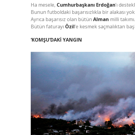
Ha mesele,
Cumhurbaşkanı Erdoğan
’ı deste
Bunun futboldaki başarısızlıkla bir alakası yo
Ayrıca başarısız olan bütün
Alman
milli takım
Bütün faturayı
Özil
’e kesmek saçmalıktan başk
‘KOMŞU’DAKİ YANGIN