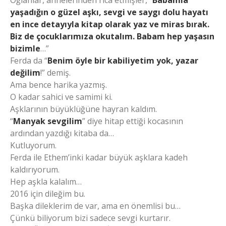
Oğlanlar, annelerinden rica etmişler, “
Babamla
yaşadığın o güzel aşkı, sevgi ve saygı dolu hayatı
en ince detayıyla kitap olarak yaz ve miras bırak.
Biz de çocuklarımıza okutalım. Babam hep yaşasın
bizimle
…”
Ferda da “
Benim öyle bir kabiliyetim yok, yazar
değilim
!” demiş.
Ama bence harika yazmış.
O kadar sahici ve samimi ki.
Aşklarının büyüklüğüne hayran kaldım.
“
Manyak sevgilim
” diye hitap ettiği kocasının
ardından yazdığı kitaba da…
Kutluyorum.
Ferda ile Ethem’inki kadar büyük aşklara kadeh
kaldırıyorum.
Hep aşkla kalalım…
2016 için dileğim bu.
Başka dileklerim de var, ama en önemlisi bu…
Çünkü biliyorum bizi sadece sevgi kurtarır.