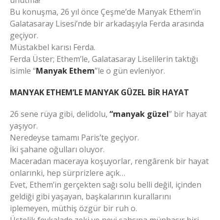
unutma!”
Bu konuşma, 26 yıl önce Çeşme’de Manyak Ethem’in
Galatasaray Lisesi’nde bir arkadaşıyla Ferda arasında
geçiyor.
Müstakbel karısı Ferda.
Ferda Üster; Ethem’le, Galatasaray Liselilerin taktığı
isimle “
Manyak Ethem
”le o gün evleniyor.
MANYAK ETHEM’LE MANYAK GÜZEL BİR HAYAT
26 sene rüya gibi, delidolu,
“manyak güzel
” bir hayat
yaşıyor.
Neredeyse tamamı Paris’te geçiyor.
İki şahane oğulları oluyor.
Maceradan maceraya koşuyorlar, rengârenk bir hayat
onlarınki, hep sürprizlere açık…
Evet, Ethem’in gerçekten sağı solu belli değil, içinden
geldiği gibi yaşayan, başkalarının kurallarını
iplemeyen, müthiş özgür bir ruh o.