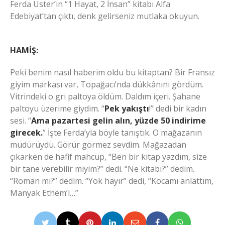
Ferda Üster’in “1 Hayat, 2 İnsan” kitabı Alfa
Edebiyat’tan çıktı, denk gelirseniz mutlaka okuyun.
HAMİŞ:
Peki benim nasıl haberim oldu bu kitaptan? Bir Fransız
giyim markası var, Topağacı’nda dükkânını gördüm.
Vitrindeki o gri paltoya öldüm. Daldım içeri. Şahane
paltoyu üzerime giydim. “
Pek yakıştı
!” dedi bir kadın
sesi. “
Ama pazartesi gelin alın, yüzde 50 indirime
girecek.
” İşte Ferda’yla böyle tanıştık. O mağazanın
müdürüydü. Görür görmez sevdim. Mağazadan
çıkarken de hafif mahcup, “Ben bir kitap yazdım, size
bir tane verebilir miyim?” dedi. “Ne kitabı?” dedim.
“Roman mı?” dedim. “Yok hayır” dedi, “Kocamı anlattım,
Manyak Ethem’i…”