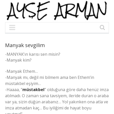
Manyak sevgilim
-MANYAK’ın karısı sen misin?
-Manyak kim?
-Manyak Ethem…
-Manyak mı, değil mi bilmem ama ben Ethem’in
müstakbel eşiyim…
-Haaaa, “
müstakbel
” olduğuna göre daha henüz imza
atılmadı. O zaman sana tavsiyem, ileride duran o araba
var ya, sizin düğün arabanız… Yol yakınken ona atla ve
imza atmadan kaç… Bu iyiliğimi de hayat boyu