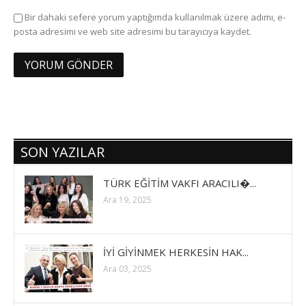
Bir dahaki sefere yorum yaptığımda kullanılmak üzere adımı, e-
posta adresimi ve web site adresimi bu tarayıcıya kaydet.
SON YAZILAR
TÜRK EĞİTİM VAKFI ARACILI�...
Ara 19, 2025
İYİ GİYİNMEK HERKESİN HAK...
Ara 03, 2025