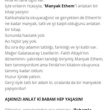
Ama iki tane oğlu var.
İşte onların ricasıyla, “
Manyak Ethem
”i anlatan bir
kitap yazıyor.
Kahkahalarla okuyacağınız ve gerçekten de Ethem’in
ne kadar manyak, tatlı ve iyi kalpli olduğunu anlatan
bir kitap.
Sonunda hastalık yok.
Acı hiçbir şey yok.
Bu sıra dışı adamın tatlılığı, farklılığı ve iyi kalbi var.
Meğer Galatasaray Liselilerin -Fatih Altaylı’nın
döneminin- yakından tanıdığı biriymiş Manyak Ethem,
ben tanımıyordum ama Ferda’nın kitabını okuyunca
tanımış kadar oldum.
Huzur içinde yatsın.
Gerçi öyle tatlı bir adam ki, oralarda da bir manyaklık
yapıyordur!
AŞKINIZI ANLAT Kİ BABAM HEP YAŞASIN!