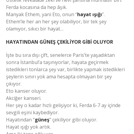
Üstelik fevkalade zeki ve nevi şahsına münhasır biri.
Ferda kocasına da hep âşık.
Manyak Ethem, yani Eto, onun “
hayat ışığı
”.
Ethem’le her an her şey olabiliyor, bir tek şey
olamıyor, sıkıcı bir hayat…
HAYATINDAN GÜNEŞ ÇEKİLİYOR GİBİ OLUYOR
İşte bu sıra dışı çift, senelerce Paris’te yaşadıktan
sonra İstanbul’a taşınıyorlar, hayata geçirmek
istedikleri tonlarca şey var, birlikte yapmak istedikleri
şeylerin sınırı yok ama hesapta olmayan bir şey
çıkıyor.
Eto kanser oluyor.
Akciğer kanseri.
Her şey o kadar hızlı gelişiyor ki, Ferda 6-7 ay içinde
sevgili eşini kaybediyor.
Hayatından “
güneş
” çekiliyor gibi oluyor.
Hayat ışığı yok artık.