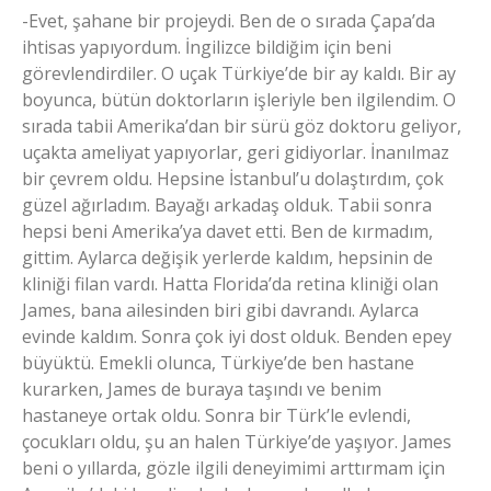
-Evet, şahane bir projeydi. Ben de o sırada Çapa’da
ihtisas yapıyordum. İngilizce bildiğim için beni
görevlendirdiler. O uçak Türkiye’de bir ay kaldı. Bir ay
boyunca, bütün doktorların işleriyle ben ilgilendim. O
sırada tabii Amerika’dan bir sürü göz doktoru geliyor,
uçakta ameliyat yapıyorlar, geri gidiyorlar. İnanılmaz
bir çevrem oldu. Hepsine İstanbul’u dolaştırdım, çok
güzel ağırladım. Bayağı arkadaş olduk. Tabii sonra
hepsi beni Amerika’ya davet etti. Ben de kırmadım,
gittim. Aylarca değişik yerlerde kaldım, hepsinin de
kliniği filan vardı. Hatta Florida’da retina kliniği olan
James, bana ailesinden biri gibi davrandı. Aylarca
evinde kaldım. Sonra çok iyi dost olduk. Benden epey
büyüktü. Emekli olunca, Türkiye’de ben hastane
kurarken, James de buraya taşındı ve benim
hastaneye ortak oldu. Sonra bir Türk’le evlendi,
çocukları oldu, şu an halen Türkiye’de yaşıyor. James
beni o yıllarda, gözle ilgili deneyimimi arttırmam için