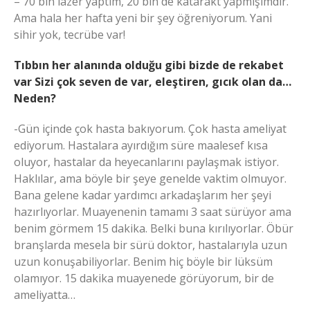
– 70 bin lazer yaptım, 20 bin de katarakt yapmışımdır.
Ama hala her hafta yeni bir şey öğreniyorum. Yani
sihir yok, tecrübe var!
Tıbbın her alanında olduğu gibi bizde de rekabet
var Sizi çok seven de var, eleştiren, gıcık olan da…
Neden?
-Gün içinde çok hasta bakıyorum. Çok hasta ameliyat
ediyorum. Hastalara ayırdığım süre maalesef kısa
oluyor, hastalar da heyecanlarını paylaşmak istiyor.
Haklılar, ama böyle bir şeye genelde vaktim olmuyor.
Bana gelene kadar yardımcı arkadaşlarım her şeyi
hazırlıyorlar. Muayenenin tamamı 3 saat sürüyor ama
benim görmem 15 dakika. Belki buna kırılıyorlar. Öbür
branşlarda mesela bir sürü doktor, hastalarıyla uzun
uzun konuşabiliyorlar. Benim hiç böyle bir lüksüm
olamıyor. 15 dakika muayenede görüyorum, bir de
ameliyatta…