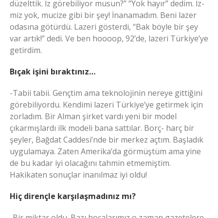
düzelttik. İz görebiliyor musun?” “Yok hayır” dedim. İz-
miz yok, mucize gibi bir şey! İnanamadım. Beni lazer
odasına götürdü. Lazeri gösterdi, “Bak böyle bir şey
var artık!” dedi. Ve ben hoooop, 92’de, lazeri Türkiye’ye
getirdim.
Bıçak işini bıraktınız…
-Tabii tabii. Gençtim ama teknolojinin nereye gittiğini
görebiliyordu. Kendimi lazeri Türkiye’ye getirmek için
zorladım. Bir Alman şirket vardı yeni bir model
çıkarmışlardı ilk modeli bana sattılar. Borç- harç bir
şeyler, Bağdat Caddesi’nde bir merkez açtım. Başladık
uygulamaya. Zaten Amerika’da görmüştüm ama yine
de bu kadar iyi olacağını tahmin etmemiştim.
Hakikaten sonuçlar inanılmaz iyi oldu!
Hiç dirençle karşılaşmadınız mı?
-Bir miktar oldu. Bazı hocalarımız o zaman gazetelere