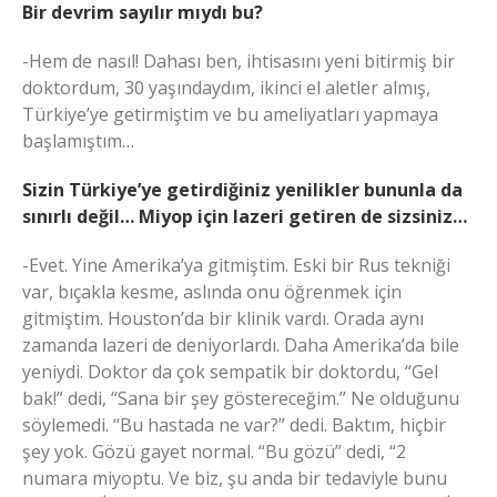
Bir devrim sayılır mıydı bu?
-Hem de nasıl! Dahası ben, ihtisasını yeni bitirmiş bir
doktordum, 30 yaşındaydım, ikinci el aletler almış,
Türkiye’ye getirmiştim ve bu ameliyatları yapmaya
başlamıştım…
Sizin Türkiye’ye getirdiğiniz yenilikler bununla da
sınırlı değil… Miyop için lazeri getiren de sizsiniz…
-Evet. Yine Amerika’ya gitmiştim. Eski bir Rus tekniği
var, bıçakla kesme, aslında onu öğrenmek için
gitmiştim. Houston’da bir klinik vardı. Orada aynı
zamanda lazeri de deniyorlardı. Daha Amerika’da bile
yeniydi. Doktor da çok sempatik bir doktordu, “Gel
bak!” dedi, “Sana bir şey göstereceğim.” Ne olduğunu
söylemedi. “Bu hastada ne var?” dedi. Baktım, hiçbir
şey yok. Gözü gayet normal. “Bu gözü” dedi, “2
numara miyoptu. Ve biz, şu anda bir tedaviyle bunu