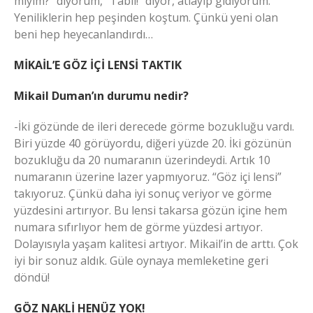
miyim?” diyorum, “Tabii!” diyor, atlayıp gidiyorum.
Yeniliklerin hep peşinden koştum. Çünkü yeni olan
beni hep heyecanlandırdı…
MİKAİL’E GÖZ İÇİ LENSİ TAKTIK
Mikail Duman’ın durumu nedir?
-İki gözünde de ileri derecede görme bozukluğu vardı.
Biri yüzde 40 görüyordu, diğeri yüzde 20. İki gözünün
bozukluğu da 20 numaranın üzerindeydi. Artık 10
numaranın üzerine lazer yapmıyoruz. “Göz içi lensi”
takıyoruz. Çünkü daha iyi sonuç veriyor ve görme
yüzdesini artırıyor. Bu lensi takarsa gözün içine hem
numara sıfırlıyor hem de görme yüzdesi artıyor.
Dolayısıyla yaşam kalitesi artıyor. Mikail’in de arttı. Çok
iyi bir sonuz aldık. Güle oynaya memleketine geri
döndü!
GÖZ NAKLİ HENÜZ YOK!