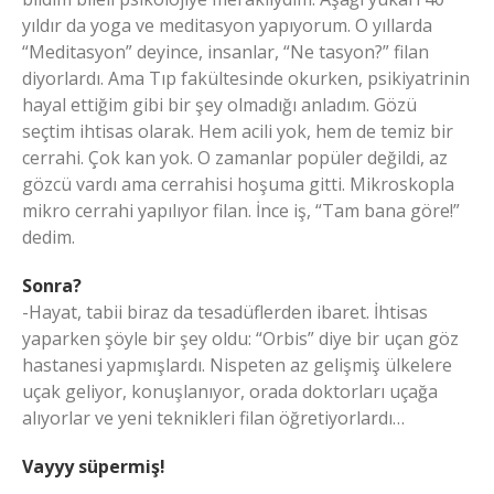
yıldır da yoga ve meditasyon yapıyorum. O yıllarda
“Meditasyon” deyince, insanlar, “Ne tasyon?” filan
diyorlardı. Ama Tıp fakültesinde okurken, psikiyatrinin
hayal ettiğim gibi bir şey olmadığı anladım. Gözü
seçtim ihtisas olarak. Hem acili yok, hem de temiz bir
cerrahi. Çok kan yok. O zamanlar popüler değildi, az
gözcü vardı ama cerrahisi hoşuma gitti. Mikroskopla
mikro cerrahi yapılıyor filan. İnce iş, “Tam bana göre!”
dedim.
Sonra?
-Hayat, tabii biraz da tesadüflerden ibaret. İhtisas
yaparken şöyle bir şey oldu: “Orbis” diye bir uçan göz
hastanesi yapmışlardı. Nispeten az gelişmiş ülkelere
uçak geliyor, konuşlanıyor, orada doktorları uçağa
alıyorlar ve yeni teknikleri filan öğretiyorlardı…
Vayyy süpermiş!