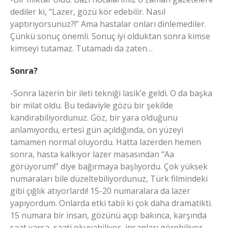
dediler ki, “Lazer, gözü kör edebilir. Nasıl
yaptırıyorsunuz?!” Ama hastalar onları dinlemediler.
Çünkü sonuç önemli. Sonuç iyi olduktan sonra kimse
kimseyi tutamaz. Tutamadı da zaten…
Sonra?
-Sonra lazerin bir ileti tekniği lasik’e geldi. O da başka
bir milat oldu. Bu tedaviyle gözü bir şekilde
kandırabiliyordunuz. Göz, bir yara olduğunu
anlamıyordu, ertesi gün açıldığında, ön yüzeyi
tamamen normal oluyordu. Hatta lazerden hemen
sonra, hasta kalkıyor lazer masasından “Aa
görüyorum!” diye bağırmaya başlıyordu. Çok yüksek
numaraları bile düzeltebiliyordunuz, Türk filmindeki
gibi çığlık atıyorlardı! 15-20 numaralara da lazer
yapıyordum. Onlarda etki tabii ki çok daha dramatikti.
15 numara bir insan, gözünü açıp bakınca, karşında
saat varsa, saati okuyabiliyor, insanları görebiliyor,