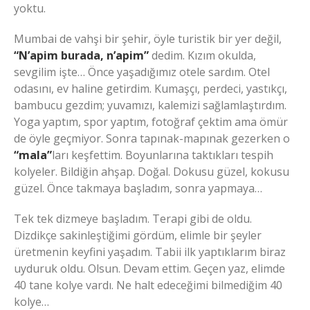
yoktu.
Mumbai de vahşi bir şehir, öyle turistik bir yer değil,
“N’apim burada, n’apim”
dedim. Kızım okulda,
sevgilim işte… Önce yaşadığımız otele sardım. Otel
odasını, ev haline getirdim. Kumaşçı, perdeci, yastıkçı,
bambucu gezdim; yuvamızı, kalemizi sağlamlaştırdım.
Yoga yaptım, spor yaptım, fotoğraf çektim ama ömür
de öyle geçmiyor. Sonra tapınak-mapınak gezerken o
“mala”
ları keşfettim. Boyunlarına taktıkları tespih
kolyeler. Bildiğin ahşap. Doğal. Dokusu güzel, kokusu
güzel. Önce takmaya başladım, sonra yapmaya…
Tek tek dizmeye başladım. Terapi gibi de oldu.
Dizdikçe sakinleştiğimi gördüm, elimle bir şeyler
üretmenin keyfini yaşadım. Tabii ilk yaptıklarım biraz
uyduruk oldu. Olsun. Devam ettim. Geçen yaz, elimde
40 tane kolye vardı. Ne halt edeceğimi bilmediğim 40
kolye…