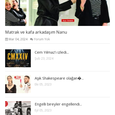
Matrak ve kafa arkadaşım Nanu
Mar 04, 2024
Yorum Yok
Cem Yılmaz’ı izledi...
Şub 23, 2024
Aşık Shakespeare olağan�...
Eki 05, 2023
Engelli bireyler engellendi...
Eyl 05, 2023