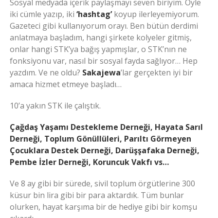
Sosyal medyada içerik paylaşmayı seven biriyim. Öyle
iki cümle yazıp, iki
‘hashtag’
koyup ilerleyemiyorum.
Gazeteci gibi kullanıyorum orayı. Ben bütün derdimi
anlatmaya başladım, hangi şirkete kolyeler gitmiş,
onlar hangi STK’ya bağış yapmışlar, o STK’nın ne
fonksiyonu var, nasıl bir sosyal fayda sağlıyor… Hep
yazdım. Ve ne oldu?
Sakajewa
’lar gerçekten iyi bir
amaca hizmet etmeye başladı…
10’a yakın STK ile çalıştık.
Çağdaş Yaşamı Destekleme Derneği, Hayata Sarıl
Derneği, Toplum Gönüllüleri, Parıltı Görmeyen
Çocuklara Destek Derneği, Darüşşafaka Derneği,
Pembe İzler Derneği, Koruncuk Vakfı vs…
Ve 8 ay gibi bir sürede, sivil toplum örgütlerine 300
küsur bin lira gibi bir para aktardık. Tüm bunlar
olurken, hayat karşıma bir de hediye gibi bir komşu