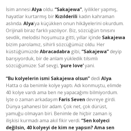
İsim annesi
Alya
oldu.
“Sakajewa”
, iyilikler yapmış,
hayatlar kurtarmış bir
Kızılderili
kadın kahraman
aslında.
Alya
’ya küçükken onun hikâyelerini okurdum.
Orijinali biraz farklı yazılıyor. Biz, sözcüğün tınısını
sevdik, melodisi hoşumuza gitti, yıllar içinde
Sakajewa
bizim parolamız, sihirli sözcüğümüz oldu. Her
küstüğümüzde
Abracadabra
gibi,
“Sakajewa”
deyip
barışıyorduk, bir de anlam yükledik tılsımlı
sözcüğümüze: Saf sevgi,
‘pure love’
yani.
“Bu kolyelerin ismi Sakajewa olsun”
dedi
Alya
.
Hatta o da benimle kolye yaptı. Adı konmuştu, elimde
40 kolye vardı ama ben ne yapacağımı bilmiyordum.
İşte o zaman arkadaşım
Faris Seven
devreye girdi.
Dünya şahanesi bir adam. Çok net, çok dürüst,
yamuğu olmayan biri. Benimle de hiçbir zaman iş
ilişkisi kurmadı ama akıl fikir verdi.
“Sen kolyeci
değilsin, 40 kolyeyi de kim ne yapsın? Ama sen