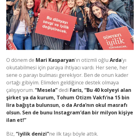
O dönem de
Mari Kasparyan
’ın otizmli oğlu
Arda
’yı
okutabilmesi için paraya ihtiyacı vardı. Her sene, her
sene o parayı bulması gerekiyor. Ben de onun kader
ortağı gibiyim. Elimden geldiğince destek olmaya
çalışıyorum.
“Mesela”
dedi
Faris,
“Bu 40 kolyeyi alan
şirket ya da kurum, Tohum Otizm Vakfı’na 15 bin
lira bağışta bulunsun, o da Arda’nın okul masrafı
olsun. Sen de bunu Instagram’dan bir milyon kişiye
ilan et!”
Biz,
“iyilik denizi”
ne ilk taşı böyle attık.