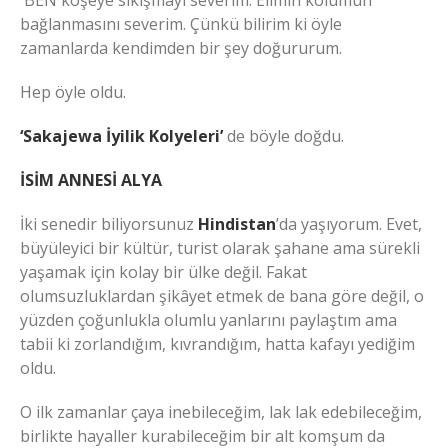
BEN köşeye sıkışmayı severim. Elimin kolumun
bağlanmasını severim. Çünkü bilirim ki öyle
zamanlarda kendimden bir şey doğururum.
Hep öyle oldu.
‘Sakajewa İyilik Kolyeleri’
de böyle doğdu.
İSİM ANNESİ ALYA
İki senedir biliyorsunuz
Hindistan
’da yaşıyorum. Evet,
büyüleyici bir kültür, turist olarak şahane ama sürekli
yaşamak için kolay bir ülke değil. Fakat
olumsuzluklardan şikâyet etmek de bana göre değil, o
yüzden çoğunlukla olumlu yanlarını paylaştım ama
tabii ki zorlandığım, kıvrandığım, hatta kafayı yediğim
oldu.
O ilk zamanlar çaya inebileceğim, lak lak edebileceğim,
birlikte hayaller kurabileceğim bir alt komşum da