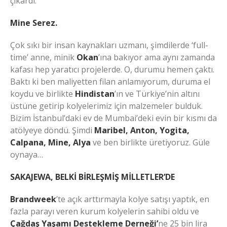
çıkardı.
Mine Serez.
Çok sıkı bir insan kaynakları uzmanı, şimdilerde ‘full-
time’ anne, minik
Okan
’ına bakıyor ama aynı zamanda
kafası hep yaratıcı projelerde. O, durumu hemen çaktı.
Baktı ki ben maliyetten filan anlamıyorum, duruma el
koydu ve birlikte
Hindistan
’ın ve Türkiye’nin altını
üstüne getirip kolyelerimiz için malzemeler bulduk.
Bizim İstanbul’daki ev de Mumbai’deki evin bir kısmı da
atölyeye döndü. Şimdi
Maribel, Anton, Yogita,
Calpana, Mine, Alya
ve ben birlikte üretiyoruz. Güle
oynaya…
SAKAJEWA, BELKİ BİRLEŞMİŞ MİLLETLER’DE
Brandweek
’te açık arttırmayla kolye satışı yaptık, en
fazla parayı veren kurum kolyelerin sahibi oldu ve
Çağdaş Yaşamı Destekleme Derneği’
ne 25 bin lira