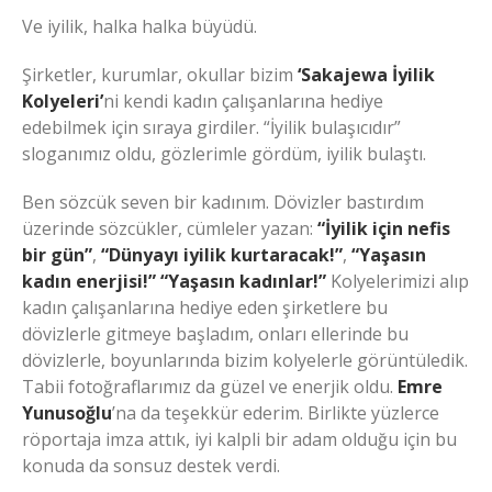
Ve iyilik, halka halka büyüdü.
Şirketler, kurumlar, okullar bizim
‘Sakajewa İyilik
Kolyeleri’
ni kendi kadın çalışanlarına hediye
edebilmek için sıraya girdiler. “İyilik bulaşıcıdır”
sloganımız oldu, gözlerimle gördüm, iyilik bulaştı.
Ben sözcük seven bir kadınım. Dövizler bastırdım
üzerinde sözcükler, cümleler yazan:
“İyilik için nefis
bir gün”
,
“Dünyayı iyilik kurtaracak!”
,
“Yaşasın
kadın enerjisi!” “Yaşasın kadınlar!”
Kolyelerimizi alıp
kadın çalışanlarına hediye eden şirketlere bu
dövizlerle gitmeye başladım, onları ellerinde bu
dövizlerle, boyunlarında bizim kolyelerle görüntüledik.
Tabii fotoğraflarımız da güzel ve enerjik oldu.
Emre
Yunusoğlu
’na da teşekkür ederim. Birlikte yüzlerce
röportaja imza attık, iyi kalpli bir adam olduğu için bu
konuda da sonsuz destek verdi.