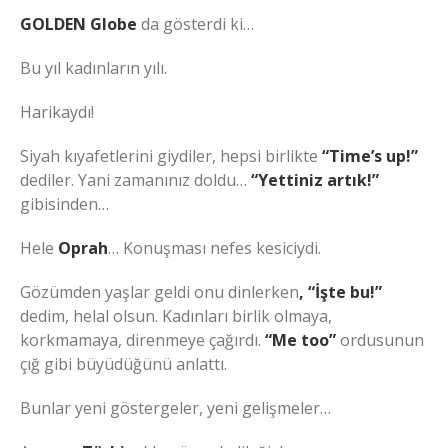
GOLDEN Globe
da gösterdi ki…
Bu yıl kadınların yılı.
Harikaydı!
Siyah kıyafetlerini giydiler, hepsi birlikte
“Time’s up!”
dediler. Yani zamanınız doldu…
“Yettiniz artık!”
gibisinden…
Hele
Oprah
… Konuşması nefes kesiciydi.
Gözümden yaşlar geldi onu dinlerken
, “İşte bu!”
dedim, helal olsun. Kadınları birlik olmaya,
korkmamaya, direnmeye çağırdı.
“Me too”
ordusunun
çığ gibi büyüdüğünü anlattı.
Bunlar yeni göstergeler, yeni gelişmeler…