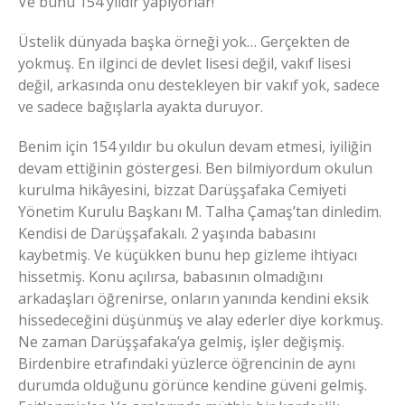
Ve bunu 154 yıldır yapıyorlar!
Üstelik dünyada başka örneği yok… Gerçekten de
yokmuş. En ilginci de devlet lisesi değil, vakıf lisesi
değil, arkasında onu destekleyen bir vakıf yok, sadece
ve sadece bağışlarla ayakta duruyor.
Benim için 154 yıldır bu okulun devam etmesi, iyiliğin
devam ettiğinin göstergesi. Ben bilmiyordum okulun
kurulma hikâyesini, bizzat Darüşşafaka Cemiyeti
Yönetim Kurulu Başkanı M. Talha Çamaş’tan dinledim.
Kendisi de Darüşşafakalı. 2 yaşında babasını
kaybetmiş. Ve küçükken bunu hep gizleme ihtiyacı
hissetmiş. Konu açılırsa, babasının olmadığını
arkadaşları öğrenirse, onların yanında kendini eksik
hissedeceğini düşünmüş ve alay ederler diye korkmuş.
Ne zaman Darüşşafaka’ya gelmiş, işler değişmiş.
Birdenbire etrafındaki yüzlerce öğrencinin de aynı
durumda olduğunu görünce kendine güveni gelmiş.