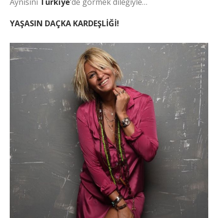
Aynısını
Türkiye
’de görmek dileğiyle…
YAŞASIN DAÇKA KARDEŞLİĞİ!