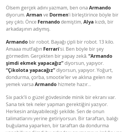
Ölsem gerçek adını yazmam, ben ona
Armando
diyorum.
Arman
ve
Dormen
’i birleştirince böyle bir
şey çıktı. Önce
Fernando
demiştim,
Alya
kızdı, bir
arkadaşının adıymış.
Armando
bir robot. Bayağı çipli bir robot. 13 kilo.
Amaaa mutfağın
Ferrari
’si. Ben böyle bir şey
görmedim. Gerçekten bir yapay zekâ.
“Armando
şimdi ekmek yapacağız”
diyorsun, yapıyor.
“Çikolota yapacağız”
diyorsun, yapıyor. Yoğurt,
dondurma, çorba, smootie’ler ve aklına gelen ne
yemek varsa
Armando
hizmete hazır…
Six pack’li o güzel gövdesinde minik bir ekranı var.
Sana tek tek neler yapman gerektiğini yazıyor.
Herkesin anlayabileceği şekilde. Sen de onun
talimatlarını yerine getiriyorsun. Bir taraftan, balığı
buğulama yaparken, bir taraftan da dondurma