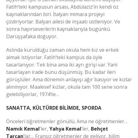
Fatih’teki kampusun arsası, Abdülaziz’in kendi öz
kaynaklarından biri. İtalyan mimara projeyi
çizdiriyorlar. Balyan ailesi de inşaatı üstleniyor. Ve
sonra hayırseverlerin kaynaklarıyla bugünkü
Darüşşafaka doğuyor.
Aslında kurulduğu zaman okula hem kız ve erkek
almak istiyorlar. Fatih’teki kampus da öyle
tasarlanıyor. Tek bina ama iki ayrı girişi var. Yani
tasarlayan irade bunu düşünmüş. Bu kadar ileri
görüşlüler. Ama dönemin anlayışı ağır basıyor ve kızlar
alınmıyor. Maalesef kızlar, okula tam 100 sene sonra
gelebiliyorlar, 1974’te…
SANATTA, KÜLTÜRDE BİLİMDE, SPORDA
Önceleri öğretmenler gönüllü. Ama ne öğretmenler…
Namık Kemal
’ler,
Yahya Kemal
’ler,
Behçet
Tarcan
’lar… Fransız öğretmenler de geliyor, bilim