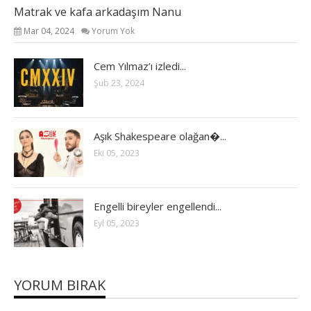
Matrak ve kafa arkadaşım Nanu
Mar 04, 2024
Yorum Yok
Cem Yılmaz’ı izledi...
Şub 23, 2024
Aşık Shakespeare olağan�...
Eki 05, 2023
Engelli bireyler engellendi...
Eyl 05, 2023
YORUM BIRAK