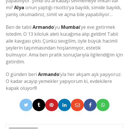
yapabiliyor. Şimdi bu arkadaşı sevmemeye imkân var
mı?
Alya
onun yaptığı risotto’ya bayıldı, simide bayıldı,
yanlış okumadınız, simit ve açma bile yapabiliyor…
Ben de tabii
Armando
’yu
Mumbai
’ye eve getirmek
istedim. O 13 kiloluk aleti kucağıma alıp geldim! Tabii
aile kavgası çıktı. Çünkü sevgilim, öyle büyük hacimli
şeylerin taşınmasından hoşlanmıyor, estetik
bulmuyor. Ama ben pratik sonuçlarıyla ilgilendiğim için
getirdim.
O günden beri
Armando
’yla her akşam aşk yaşıyoruz.
O kadar acayip yemekler yapıyorum ki, evdekilere
kapak oluyor!!!