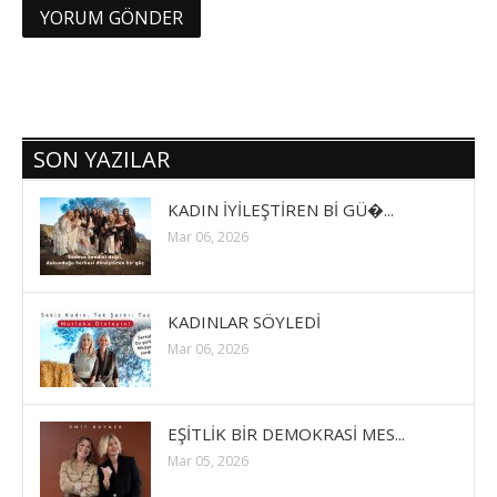
SON YAZILAR
KADIN İYİLEŞTİREN Bİ GÜ�...
Mar 06, 2026
KADINLAR SÖYLEDİ
Mar 06, 2026
EŞİTLİK BİR DEMOKRASİ MES...
Mar 05, 2026