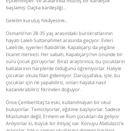
Eşitlenmişler. Ve aralarında müthiş bir kardeşlik
başlamış: Daçka kardeşliği…
Gelelim kuruluş hikâyesine…
Osmanlı’nın 28-35 yaş arasındaki bürokratlarının
hayatı Laleli-Sultanahmet arasında geçiyor. Evleri
Laleli’de, işyerleri Babıâli’de. Kapalıçarşı da yegâne
ticaret merkezi. Her sabah, Kapalıçarşı’nın önünde bir
sürü çocuk görüyorlar. Biraz araştırınca, bu çocukların
babalarının harplerde öldüğünü öğreniyorlar. Haliyle
çocuklar okula filan gidemiyor. Darüşşafaka, işte, bu
çocuklar için ne yapabiliriz, onları hayata nasıl
kazandırabiliriz fikrinden doğuyor.
Önce Çemberlitaş’ta eski, kullanılmayan bir okul
buluyorlar. Temizliyorlar, eğitime başlıyorlar. Sadece
Müslüman değil, Ermeni ve Rum çocukları da geliyor.
Anlıyorlar ki, büyük bir ihtiyaç var. Konuyu Abdülaziz’e
açıyorlar. İşte o zaman okullaşma dönemi başlıyor.