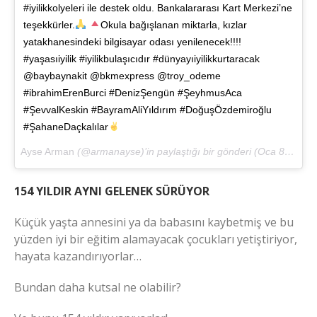
#iyilikkolyeleri ile destek oldu. Bankalararası Kart Merkezi’ne
teşekkürler.
Okula bağışlanan miktarla, kızlar
yatakhanesindeki bilgisayar odası yenilenecek!!!!
#yaşasıiyilik #iyilikbulaşıcıdır #dünyayıiyilikkurtaracak
@baybaynakit @bkmexpress @troy_odeme
#ibrahimErenBurci #DenizŞengün #ŞeyhmusAca
#ŞevvalKeskin #BayramAliYıldırım #DoğuşÖzdemiroğlu
#ŞahaneDaçkalılar
Ayse Arman
(@armanayse)’in paylaştığı bir gönderi (
Oca 8, 2018 at 11:03öö PST
154 YILDIR AYNI GELENEK SÜRÜYOR
Küçük yaşta annesini ya da babasını kaybetmiş ve bu
yüzden iyi bir eğitim alamayacak çocukları yetiştiriyor,
hayata kazandırıyorlar…
Bundan daha kutsal ne olabilir?