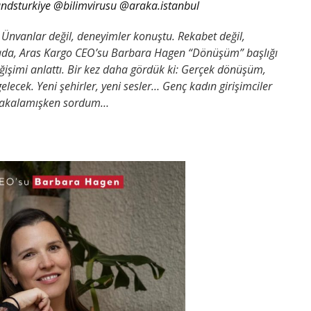
ndsturkiye
@bilimvirusu
@araka.istanbul
. Ünvanlar değil, deneyimler konuştu. Rekabet değil,
mada, Aras Kargo CEO’su Barbara Hagen “Dönüşüm” başlığı
eğişimi anlattı. Bir kez daha gördük ki: Gerçek dönüşüm,
cek. Yeni şehirler, yeni sesler… Genç kadın girişimciler
 yakalamışken sordum…