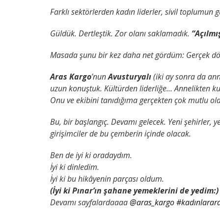
Farklı sektörlerden kadın liderler, sivil toplumun 
Güldük.
Dertleştik.
Zor olanı saklamadık.
“Açılmı
Masada şunu bir kez daha net gördüm:
Gerçek dö
Aras Kargo
’nun
Avusturyalı
(iki ay sonra da an
uzun konuştuk.
Kültürden liderliğe…
Annelikten 
Onu ve ekibini tanıdığıma gerçekten çok mutlu o
Bu, bir başlangıç.
Devamı gelecek.
Yeni şehirler, 
girişimciler de bu çemberin içinde olacak.
Ben de iyi ki oradaydım.
İyi ki dinledim.
İyi ki bu hikâyenin parçası oldum.
(İyi ki Pınar’ın şahane yemeklerini de yedim:)
Devamı sayfalardaaaa
@aras_kargo
#kadınlarar