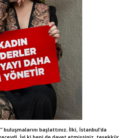
 buluşmalarını başlattınız. İlki, İstanbul’da
geceydi. İyi ki beni de davet etmişsiniz, teşekkür