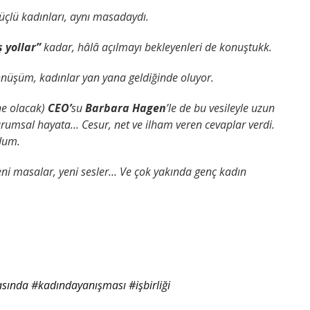
güçlü kadınları, aynı masadaydı.
ş yollar”
kadar, hâlâ açılmayı bekleyenleri de konuştukk.
nüşüm, kadınlar yan yana geldiğinde oluyor.
ne olacak)
CEO’
su
Barbara Hagen
’le de bu vesileyle uzun
kurumsal hayata…
Cesur, net ve ilham veren cevaplar verdi.
ldum.
yeni masalar, yeni sesler…
Ve çok yakında genç kadın
asında
#kadındayanışması
#işbirliği