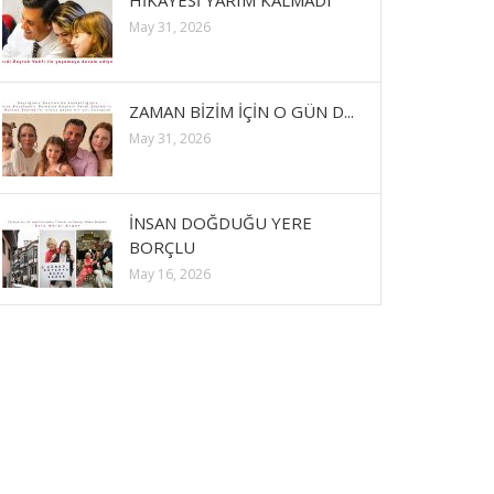
HİKAYESİ YARIM KALMADI
May 31, 2026
ZAMAN BİZİM İÇİN O GÜN D...
May 31, 2026
İNSAN DOĞDUĞU YERE
BORÇLU
May 16, 2026