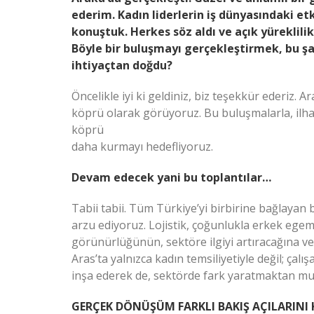
ederim. Kadın liderlerin iş dünyasındaki etki
konuştuk. Herkes söz aldı ve açık yüreklilik
Böyle bir buluşmayı gerçekleştirmek, bu şa
ihtiyaçtan doğdu?
Öncelikle iyi ki geldiniz, biz teşekkür ederiz. A
köprü olarak görüyoruz. Bu buluşmalarla, ilham
köprü
daha kurmayı hedefliyoruz.
Devam edecek yani bu toplantılar…
Tabii tabii. Tüm Türkiye’yi birbirine bağlayan 
arzu ediyoruz. Lojistik, çoğunlukla erkek egeme
görünürlüğünün, sektöre ilgiyi artıracağına ve
Aras’ta yalnızca kadın temsiliyetiyle değil; çal
inşa ederek de, sektörde fark yaratmaktan mu
GERÇEK DÖNÜŞÜM FARKLI BAKIŞ AÇILARINI