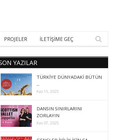
PROJELER
İLETİŞİME GEÇ
SON YAZILAR
TÜRKİYE DÜNYADAKİ BÜTÜN
...
Kas 15, 2025
DANSIN SINIRLARINI
ZORLAYIN
Kas 07, 2025