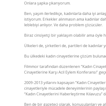
Onlara şapka çıkarıyorum.
Ben, yaşım ilerledikçe, kadınlarla daha iyi an
istiyorum. Erkekler alınmasın ama kadınlar dah
leblebiyi anlıyor. Ve daha problem çözücüler.
Biraz cinsiyetçi bir yaklaşım olabilir ama öyle 
Ülkeleri de, şirketleri de, partileri de kadınlar
Bu ülkedeki kadın cinayetlerine çözüm bulunac
Filmmor tarafından düzenlenen “Kadın Cinayetl
Cinayetlerine Karşı Acil Eylem Konferansı” geçe
2009-2013 yıllarını kapsayan “Kadın Cinayetler
cinayetleriyle mücadele deneyimlerinin paylaşıl
“Kadın Cinayetlerini Haberleştirme Kılavuzu” dağ
Ben de bir gazeteci olarak, konuşulanları ve al