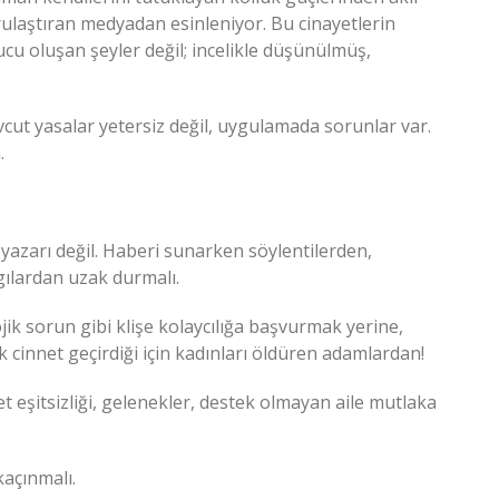
rulaştıran medyadan esinleniyor. Bu cinayetlerin
cu oluşan şeyler değil; incelikle düşünülmüş,
evcut yasalar yetersiz değil, uygulamada sorunlar var.
.
e yazarı değil. Haberi sunarken söylentilerden,
gılardan uzak durmalı.
ojik sorun gibi klişe kolaycılığa başvurmak yerine,
k cinnet geçirdiği için kadınları öldüren adamlardan!
t eşitsizliği, gelenekler, destek olmayan aile mutlaka
açınmalı.