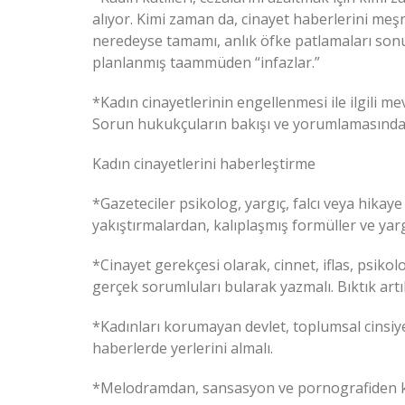
alıyor. Kimi zaman da, cinayet haberlerini meş
neredeyse tamamı, anlık öfke patlamaları sonu
planlanmış taammüden “infazlar.”
*Kadın cinayetlerinin engellenmesi ile ilgili m
Sorun hukukçuların bakışı ve yorumlamasında
Kadın cinayetlerini haberleştirme
*Gazeteciler psikolog, yargıç, falcı veya hikay
yakıştırmalardan, kalıplaşmış formüller ve yar
*Cinayet gerekçesi olarak, cinnet, iflas, psikol
gerçek sorumluları bularak yazmalı. Bıktık artı
*Kadınları korumayan devlet, toplumsal cinsiye
haberlerde yerlerini almalı.
*Melodramdan, sansasyon ve pornografiden k