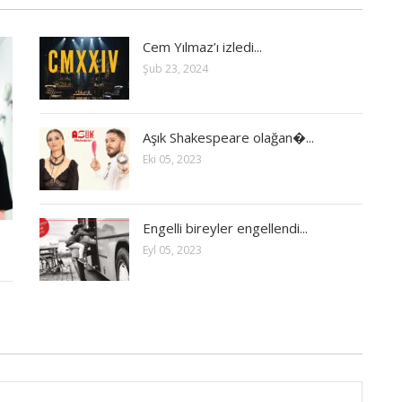
Cem Yılmaz’ı izledi...
Şub 23, 2024
Aşık Shakespeare olağan�...
Eki 05, 2023
Engelli bireyler engellendi...
Eyl 05, 2023