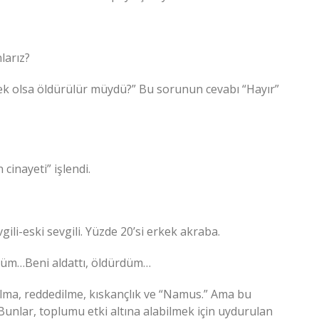
larız?
ek olsa öldürülür müydü?” Bu sorunun cevabı “Hayır”
cinayeti” işlendi.
gili-eski sevgili. Yüzde 20’si erkek akraba.
üm…Beni aldattı, öldürdüm…
ılma, reddedilme, kıskançlık ve “Namus.” Ama bu
unlar, toplumu etki altına alabilmek için uydurulan