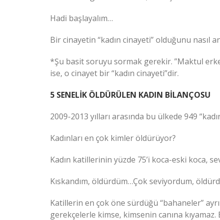
Hadi başlayalım…
Bir cinayetin “kadın cinayeti” olduğunu nasıl an
*Şu basit soruyu sormak gerekir. ”Maktul erk
ise, o cinayet bir “kadın cinayeti”dir.
5 SENELİK ÖLDÜRÜLEN KADIN BİLANÇOSU
2009-2013 yılları arasında bu ülkede 949 “kadın 
Kadınları en çok kimler öldürüyor?
Kadın katillerinin yüzde 75’i koca-eski koca, sev
Kıskandım, öldürdüm…Çok seviyordum, öldürd
Katillerin en çok öne sürdüğü “bahaneler” ayr
gerekçelerle kimse, kimsenin canına kıyamaz. B