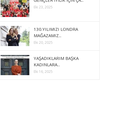
GENÇLER İYİLİK İÇİN ÇA...
Eki 23, 2025
130.YILIMIZI LONDRA
MAĞAZAMIZ...
Eki 20, 2025
YAŞADIKLARIM BAŞKA
KADINLARA...
Eki 16, 2025