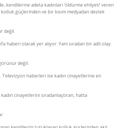
de, kendilerine adeta kadınları ‘öldürme ehliyeti’ veren
, kolluk güçlerinden ve bir kısım medyadan destek
r değil
a haberi olarak yer alıyor. Yani sıradan bir adli olay.
görünür değil.
 Televizyon haberleri ise kadın cinayetlerine en
, kadın cinayetlerini sıradanlaştıran, hatta
ar
 zaman kendilerini tutuklayan kolluk güçlerinden akıl