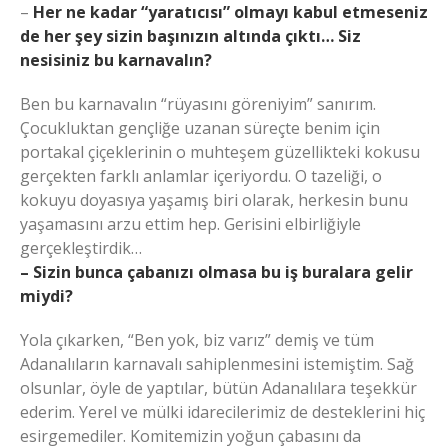
–
Her ne kadar “yaratıcısı” olmayı kabul etmeseniz
de her şey sizin başınızın altında çıktı… Siz
nesisiniz bu karnavalın?
Ben bu karnavalın “rüyasını göreniyim” sanırım.
Çocukluktan gençliğe uzanan süreçte benim için
portakal çiçeklerinin o muhteşem güzellikteki kokusu
gerçekten farklı anlamlar içeriyordu. O tazeliği, o
kokuyu doyasıya yaşamış biri olarak, herkesin bunu
yaşamasını arzu ettim hep. Gerisini elbirliğiyle
gerçekleştirdik…
– Sizin bunca çabanızı olmasa bu iş buralara gelir
miydi?
Yola çıkarken, “Ben yok, biz varız” demiş ve tüm
Adanalıların karnavalı sahiplenmesini istemiştim. Sağ
olsunlar, öyle de yaptılar, bütün Adanalılara teşekkür
ederim. Yerel ve mülki idarecilerimiz de desteklerini hiç
esirgemediler. Komitemizin yoğun çabasını da