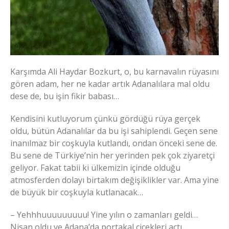
Karşımda Ali Haydar Bozkurt, o, bu karnavalın rüyasını
gören adam, her ne kadar artık Adanalılara mal oldu
dese de, bu işin fikir babası…
Kendisini kutluyorum çünkü gördüğü rüya gerçek
oldu, bütün Adanalılar da bu işi sahiplendi. Geçen sene
inanılmaz bir coşkuyla kutlandı, ondan önceki sene de.
Bu sene de Türkiye’nin her yerinden pek çok ziyaretçi
geliyor. Fakat tabii ki ülkemizin içinde olduğu
atmosferden dolayı birtakım değişiklikler var. Ama yine
de büyük bir coşkuyla kutlanacak…
– Yehhhuuuuuuuuu! Yine yılın o zamanları geldi…
Nisan oldu ve Adana’da portakal çiçekleri açtı…