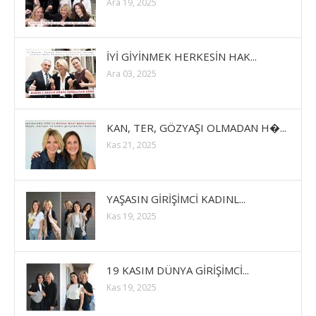
Ara 19, 2025
İYİ GİYİNMEK HERKESİN HAK...
Ara 03, 2025
KAN, TER, GÖZYAŞI OLMADAN H�...
Kas 21, 2025
YAŞASIN GİRİŞİMCİ KADINL...
Kas 19, 2025
19 KASIM DÜNYA GİRİŞİMCİ...
Kas 19, 2025