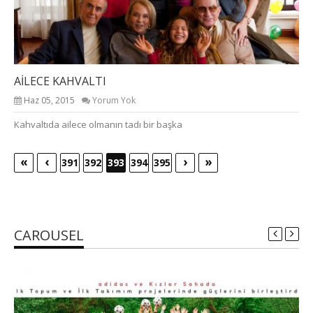
AİLECE KAHVALTI
Haz 05, 2015
Yorum Yok
Kahvaltıda ailece olmanın tadı bir başka
«
‹
›
»
391
392
393
394
395
CAROUSEL