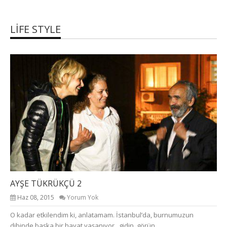
LIFE STYLE
AYŞE TÜKRÜKÇÜ 2
Haz 08, 2015
Yorum Yok
O kadar etkilendim ki, anlatamam. İstanbul’da, burnumuzun
dibinde başka bir hayat yaşanıyor, gidin, görün…