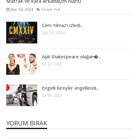
Matrak ve kafa arkadaşım Nanu
Mar 04, 2024
Yorum Yok
Cem Yılmaz’ı izledi...
Şub 23, 2024
Aşık Shakespeare olağan�...
Eki 05, 2023
Engelli bireyler engellendi...
Eyl 05, 2023
YORUM BIRAK