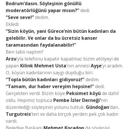
Bodrum’dasın. Söyleşinin gönüllü
moderatörlüğünü yapar mısın?”
dedi.
“Seve seve!”
dedim.
Ekledi:
“Sizin köyün, yani Gürece’nin bütün kadınları da
gelebilir. Ve onlar da bu ücretsiz kanser
taramasından faydalanabilir!”
Ben tabii naptım?
Arzu
’yla telefonu kapatır kapatmaz bizim atölyeyi de
yapan
Kilink Mehmet Usta
’nın annesi
Ayşe
’yi aradım.
O, köyün kadınlarının saygı duyduğu biri.
“Topla bütün kadınları gidiyoruz!”
dedim.
“Tamam, dur haber vereyim hepsine!”
dedi.
Gerçekten verdi. Bizim köye
Peksimet köyü
de dahil
oldu. Hepimiz topluca
Pembe İzler Derneği’
nin
düzenlediği söyleşinin yolunu tuttuk.
Gündoğan
’dan,
Turgutreis
’ten ve daha birçok yerden pek çok kadın
vardı.
Belediye Başkanı
Mehmet Kocadon
da söyleşiyi