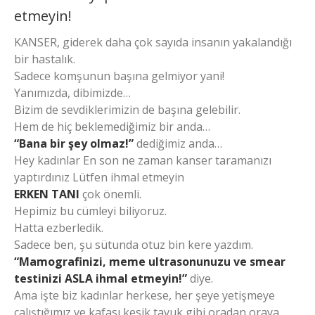
etmeyin!
KANSER, giderek daha çok sayıda insanın yakalandığı
bir hastalık.
Sadece komşunun başına gelmiyor yani!
Yanımızda, dibimizde…
Bizim de sevdiklerimizin de başına gelebilir.
Hem de hiç beklemediğimiz bir anda…
“Bana bir şey olmaz!”
dediğimiz anda…
Hey kadınlar En son ne zaman kanser taramanızı
yaptırdınız Lütfen ihmal etmeyin
ERKEN TANI
çok önemli.
Hepimiz bu cümleyi biliyoruz.
Hatta ezberledik.
Sadece ben, şu sütunda otuz bin kere yazdım.
“Mamografinizi, meme ultrasonunuzu ve smear
testinizi ASLA ihmal etmeyin!”
diye.
Ama işte biz kadınlar herkese, her şeye yetişmeye
çalıştığımız ve kafası kesik tavuk gibi oradan oraya