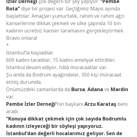
İzler Derneği
çok değerli bir şey yapıyor.
“Pembe
Rota”
diye bir projesi var. Geçtiğimiz Mayıs ayında
başlattılar. Amaçları yumurtalık, rahim ve rahim ağzı
kanserlerine dikkat çekmek ve ülke çapında 10 bin
kadının ücretsiz kanser taramasını gerçekleştirmek.
Bravo onlara!
*
İstanbul’la başladılar.
600 kadını taradılar, 15 kadını ameliyat ettirdiler,
İstanbul devam ediyor, hâlâ müracaatlar var.
Şu anda da Bodrum ayağındalar, 350 kişi müracaat
etmiş durumda.
Önümüzdeki zamanlarda da
Bursa
,
Adana
ve
Mardin
var.
Pembe İzler Derneği’
nin başkanı
Arzu Karataş
beni
aradı.
“Konuya dikkat çekmek için çok sayıda Bodrumlu
kadının izleyeceği bir söyleşi yapıyoruz.
İstanbul’dan değerli hocalarımız geliyor. Sen de