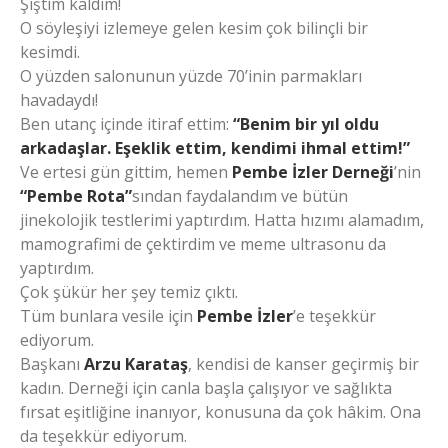
Şiştim kaldım!
O söyleşiyi izlemeye gelen kesim çok bilinçli bir
kesimdi.
O yüzden salonunun yüzde 70’inin parmakları
havadaydı!
Ben utanç içinde itiraf ettim:
“Benim bir yıl oldu
arkadaşlar. Eşeklik ettim, kendimi ihmal ettim!”
Ve ertesi gün gittim, hemen
Pembe İzler Derneği
’nin
“Pembe Rota”
sından faydalandım ve bütün
jinekolojik testlerimi yaptırdım. Hatta hızımı alamadım,
mamografimi de çektirdim ve meme ultrasonu da
yaptırdım.
Çok şükür her şey temiz çıktı.
Tüm bunlara vesile için
Pembe İzler
’e teşekkür
ediyorum.
Başkanı
Arzu Karataş
, kendisi de kanser geçirmiş bir
kadın. Derneği için canla başla çalışıyor ve sağlıkta
fırsat eşitliğine inanıyor, konusuna da çok hâkim. Ona
da teşekkür ediyorum.