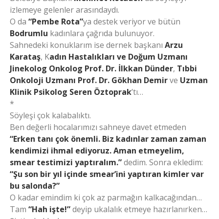
izlemeye gelenler arasındaydı.
O da
“Pembe Rota”
ya destek veriyor ve bütün
Bodrumlu
kadınlara çağrıda bulunuyor.
Sahnedeki konuklarım ise dernek başkanı
Arzu
Karataş
, K
adın Hastalıkları ve Doğum Uzmanı
Jinekolog Onkolog Prof. Dr. İlkkan Dünder
,
Tıbbi
Onkoloji Uzmanı Prof. Dr. Gökhan Demir
ve
Uzman
Klinik Psikolog Seren Öztoprak
’tı…
*
Söyleşi çok kalabalıktı.
Ben değerli hocalarımızı sahneye davet etmeden
“Erken tanı çok önemli. Biz kadınlar zaman zaman
kendimizi ihmal ediyoruz. Aman etmeyelim,
smear testimizi yaptıralım.”
dedim. Sonra ekledim:
“Şu son bir yıl içinde smear’ini yaptıran kimler var
bu salonda?”
O kadar emindim ki çok az parmağın kalkacağından…
Tam
“Hah işte!”
deyip ukalalık etmeye hazırlanırken…