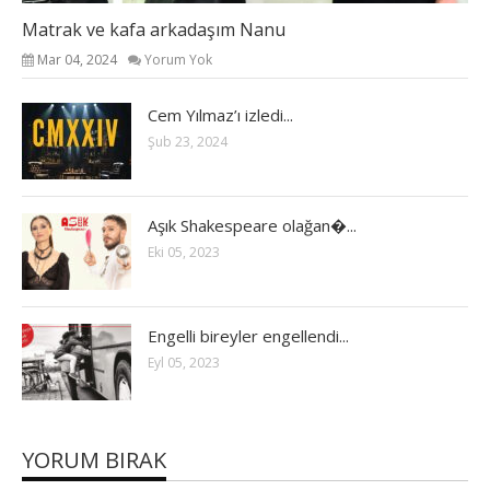
Matrak ve kafa arkadaşım Nanu
Mar 04, 2024
Yorum Yok
Cem Yılmaz’ı izledi...
Şub 23, 2024
Aşık Shakespeare olağan�...
Eki 05, 2023
Engelli bireyler engellendi...
Eyl 05, 2023
YORUM BIRAK