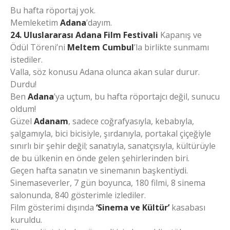
Bu hafta röportaj yok.
Memleketim
Adana
’dayım.
24. Uluslararası Adana Film Festivali
Kapanış ve
Ödül Töreni’ni
Meltem Cumbul
’la birlikte sunmamı
istediler.
Valla, söz konusu Adana olunca akan sular durur.
Durdu!
Ben
Adana
’ya uçtum, bu hafta röportajcı değil, sunucu
oldum!
Güzel
Adanam
, sadece coğrafyasıyla, kebabıyla,
şalgamıyla, bici bicisiyle, şırdanıyla, portakal çiçeğiyle
sınırlı bir şehir değil; sanatıyla, sanatçısıyla, kültürüyle
de bu ülkenin en önde gelen şehirlerinden biri.
Geçen hafta sanatın ve sinemanın başkentiydi.
Sinemaseverler, 7 gün boyunca, 180 filmi, 8 sinema
salonunda, 840 gösterimle izlediler.
Film gösterimi dışında
‘Sinema ve Kültür’
kasabası
kuruldu.