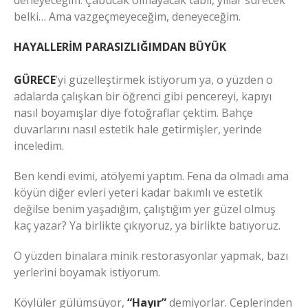
deneyeceğim. Çabucak olmayacak tabii, yıllar sürecek
belki… Ama vazgeçmeyeceğim, deneyeceğim.
HAYALLERİM PARASIZLIĞIMDAN BÜYÜK
GÜRECE
’yi güzelleştirmek istiyorum ya, o yüzden o
adalarda çalışkan bir öğrenci gibi pencereyi, kapıyı
nasıl boyamışlar diye fotoğraflar çektim. Bahçe
duvarlarını nasıl estetik hale getirmişler, yerinde
inceledim.
Ben kendi evimi, atölyemi yaptım. Fena da olmadı ama
köyün diğer evleri yeteri kadar bakımlı ve estetik
değilse benim yaşadığım, çalıştığım yer güzel olmuş
kaç yazar? Ya birlikte çıkıyoruz, ya birlikte batıyoruz.
O yüzden binalara minik restorasyonlar yapmak, bazı
yerlerini boyamak istiyorum.
Köylüler gülümsüyor,
“Hayır”
demiyorlar. Ceplerinden