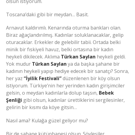
olsun istiyorum.
Toscana’daki gibi bir meydan… Basit.
Arnavut kaldırımlı. Kenarında oturma bankları olan.
Biraz ağaçlandırılmış. Kadınlar soluklanacaklar, gelip
oturacaklar. Erkekler de gelebilir tabii. Ortada belki
minik bir fıskiyeli havuz, belki ortasına bir kadın
heykeli dikilecek. Aklıma
Türkan Saylan
heykeli geldi.
Yok mudur
Türkan Saylan
ya da başka şahane bir
kadının heykeli yapıp hediye edecek bir sanatçı? Sonra,
her yaz
“İyilik Festivali”
düzenlenen bir köy olsun
istiyorum. Türkiye’nin her yerinden kadın girişimciler
gelsin, o meydan kadınlarla dolup taşsın,
Bebek
Şenliği
gibi olsun, kadınlar ürettiklerini sergilesinler,
gelirin bir kısmı da köye gitsin…
Nasıl ama? Kulağa güzel geliyor mu?
Bir de şahane kütüphanesi olsun. Söyleşiler,