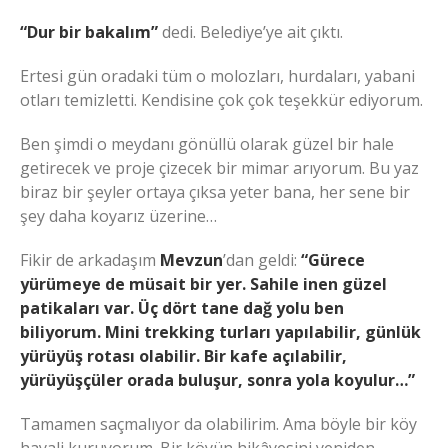
“Dur bir bakalım”
dedi. Belediye’ye ait çıktı.
Ertesi gün oradaki tüm o molozları, hurdaları, yabani
otları temizletti. Kendisine çok çok teşekkür ediyorum.
Ben şimdi o meydanı gönüllü olarak güzel bir hale
getirecek ve proje çizecek bir mimar arıyorum. Bu yaz
biraz bir şeyler ortaya çıksa yeter bana, her sene bir
şey daha koyarız üzerine…
Fikir de arkadaşım
Mevzun
’dan geldi:
“Gürece
yürümeye de müsait bir yer. Sahile inen güzel
patikaları var. Üç dört tane dağ yolu ben
biliyorum. Mini trekking turları yapılabilir, günlük
yürüyüş rotası olabilir. Bir kafe açılabilir,
yürüyüşçüler orada buluşur, sonra yola koyulur…”
Tamamen saçmalıyor da olabilirim. Ama böyle bir köy