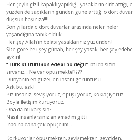
Her şeyin gizli kapaklı yapıldığı, yasakların cirit attığı, o
yüzden de sapıkların günden güne arttığı o dört duvar
düşsün başınıza!!!!
Son yıllarda o dört duvarlar arasında neler neler
yaşandığına tanık olduk.
Her şey Allah’ın belası yasaklarınız yüzünden!
Size göre her şey günah, her şey yasak, her şey edebe
aykırı!
“Türk kültürünün edebi bu değil”
lafı da sizin
zırvanız… Ne var öpüşmekte!????
Dünyanın en güzel, en insani görüntüsü.
Aşk bu, aşk!
Biz insanız, sevişiyoruz, öpüşüyoruz, koklaşıyoruz.
Böyle iletişim kuruyoruz.
Ona da mı karşısın?!
Nasıl insanlarsınız anlamadım gitti.
İnadına daha çok öpüşelim…
Korkuyorlar öpüşmekten, sevişmekten, sevgiden,