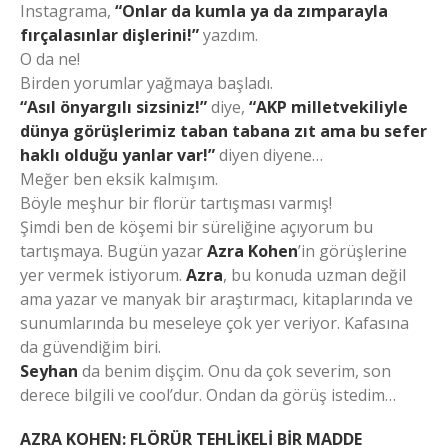
Instagrama,
“Onlar da kumla ya da zımparayla
fırçalasınlar dişlerini!”
yazdım.
O da ne!
Birden yorumlar yağmaya başladı.
“Asıl önyargılı sizsiniz!”
diye,
“AKP milletvekiliyle
dünya görüşlerimiz taban tabana zıt ama bu sefer
haklı olduğu yanlar var!”
diyen diyene…
Meğer ben eksik kalmışım.
Böyle meşhur bir florür tartışması varmış!
Şimdi ben de köşemi bir süreliğine açıyorum bu
tartışmaya. Bugün yazar
Azra Kohen
’in görüşlerine
yer vermek istiyorum.
Azra
, bu konuda uzman değil
ama yazar ve manyak bir araştırmacı, kitaplarında ve
sunumlarında bu meseleye çok yer veriyor. Kafasına
da güvendiğim biri.
Seyhan
da benim dişçim. Onu da çok severim, son
derece bilgili ve cool’dur. Ondan da görüş istedim…
AZRA KOHEN: FLÖRÜR TEHLİKELİ BİR MADDE