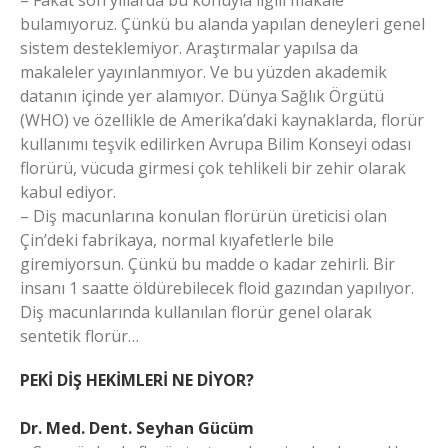
– Fakat son yıllarda bu konuyla ilgili makale
bulamıyoruz. Çünkü bu alanda yapılan deneyleri genel
sistem desteklemiyor. Araştırmalar yapılsa da
makaleler yayınlanmıyor. Ve bu yüzden akademik
datanın içinde yer alamıyor. Dünya Sağlık Örgütü
(WHO) ve özellikle de Amerika’daki kaynaklarda, florür
kullanımı teşvik edilirken Avrupa Bilim Konseyi odası
florürü, vücuda girmesi çok tehlikeli bir zehir olarak
kabul ediyor.
– Diş macunlarına konulan florürün üreticisi olan
Çin’deki fabrikaya, normal kıyafetlerle bile
giremiyorsun. Çünkü bu madde o kadar zehirli. Bir
insanı 1 saatte öldürebilecek floid gazından yapılıyor.
Diş macunlarında kullanılan florür genel olarak
sentetik florür…
PEKİ DİŞ HEKİMLERİ NE DİYOR?
Dr. Med. Dent. Seyhan Gücüm