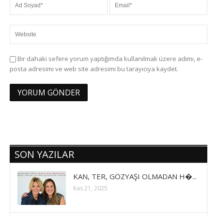
Bir dahaki sefere yorum yaptığımda kullanılmak üzere adımı, e-
posta adresimi ve web site adresimi bu tarayıcıya kaydet.
SON YAZILAR
KAN, TER, GÖZYAŞI OLMADAN H�...
Kas 21, 2025