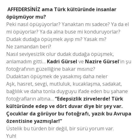
AFFEDERSİNİZ ama Türk kültüründe insanlar
öpüşmüyor mu?
Peki nasıl öpüşüyorlar? Yanaktan mı sadece? Ya da el
mi öpüyorlar? Ya da alna buse mi konduruyorlar?
Dudak dudağa öpüşmek ayıp mı? Yasak mı?
Ne zamandan beri?
Nasıl seviyesizlik olur dudak dudağa öpüşmek,
anlamadım gitti…
Kadri Gürsel
ve
Nazire Gürsel
’in şu
fotoğrafının güzelliğine bakar mısınız?
Dudaktan öpüşmek de yasakmış daha neler
Aşk, hasret, sevgi, mutluluk, kucaklaşma, sadakat,
bağlılık ve daha tonla duyguyu ifade eden bu şahane
fotoğrafların altına…
“Edepsizlik zirvelerde! Türk
kültüründe edep ve dört duvar diye bir şey var.
Çocuklar da görüyor bu fotoğrafı, yazık bu Avrupa
özentisine yazmışlar!”
Üstelik bu türden bir değil, bir sürü yorum var.
Yuh!