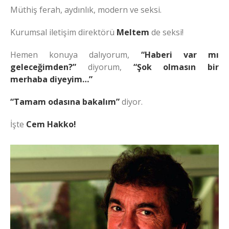
Müthiş ferah, aydınlık, modern ve seksi.
Kurumsal iletişim direktörü
Meltem
de seksi!
Hemen konuya dalıyorum,
“Haberi var mı
geleceğimden?”
diyorum,
“Şok olmasın bir
merhaba diyeyim…”
“Tamam odasına bakalım”
diyor.
İşte
Cem Hakko!