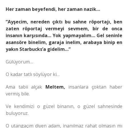
Her zaman beyefendi, her zaman nazik…
“Ayşecim, nereden çıktı bu sahne röportajı, ben
zaten röportaj vermeyi sevmem, bir de onca
insanın karşısında… Yok yapmayalım… Gel seninle
asansöre binelim, garaja inelim, arabaya binip en
yakın Starbucks’a gidelim…”
Gülüyorum…
O kadar tatlı söylüyor ki…
Ama tabii alçak
Meltem,
insanlara çoktan haber
vermiş bile.
Ve kendimizi o güzel binanın, o güzel sahnesinde
buluyoruz.
O utangaçım diyen adam, inanılmaz rahat olmasın mı