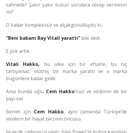
sahnede? Şakır şakır bütün sorulara cevap vermesin
mi?
O kadar komplekssiz ve alçakgönüllüydü ki…
“Beni babam Bay Vitali yarattı”
bile dedi.
E yok artık.
Vitali Hakko,
bu ülke için bir efsane, bu hiç
tartışılmaz, müthiş bir marka yarattı ve o marka
bugünlere kadar geldi.
Ama bunda oğlu
Cem Hakko
’nun ve ekibinin de bir
payı var.
Benim için
Cem Hakko
, aynı zamanda Türkiye’de
modern bir hayat tarzının öncüsü.
İyi ve ilk radyoyu o yaptı, hala Power’in bütün kanalları