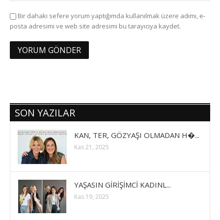
Bir dahaki sefere yorum yaptığımda kullanılmak üzere adımı, e-
posta adresimi ve web site adresimi bu tarayıcıya kaydet.
SON YAZILAR
KAN, TER, GÖZYAŞI OLMADAN H�...
Kas 21, 2025
YAŞASIN GİRİŞİMCİ KADINL...
Kas 19, 2025