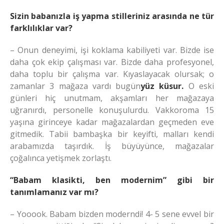
Sizin babanızla iş yapma stilleriniz arasında ne tür
farklılıklar var?
– Onun deneyimi, işi koklama kabiliyeti var. Bizde ise
daha çok ekip çalışması var. Bizde daha profesyonel,
daha toplu bir çalışma var. Kıyaslayacak olursak; o
zamanlar 3 mağaza vardı bugün
yüz küsur.
O eski
günleri hiç unutmam, akşamları her mağazaya
uğranırdı, personelle konuşulurdu. Vakkoroma 15
yaşına girinceye kadar mağazalardan geçmeden eve
gitmedik. Tabii bambaşka bir keyifti, malları kendi
arabamızda taşırdık. İş büyüyünce, mağazalar
çoğalınca yetişmek zorlaştı.
“Babam klasikti, ben modernim” gibi bir
tanımlamanız var mı?
– Yooook. Babam bizden moderndi! 4- 5 sene evvel bir