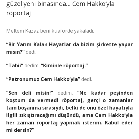
güzel yeni binasında… Cem Hakko’yla
röportaj
Meltem Kazaz beni kuaförde yakaladı.
“Bir Yarım Kalan Hayatlar da bizim şirkette yapar
mısın?”
dedi.
“Tabii”
dedim,
“Kiminle röportaj.”
“Patronumuz Cem Hakko’yla”
dedi.
“Sen deli misin!”
dedim,
“Ne kadar peşinden
koştum da vermedi röportaj, gerçi o zamanlar
tam boşanma sırasıydı, belki de onu özel hayatıyla
ilgili sıkıştıracağımı düşündü, ama Cem Hakko’yla
her zaman röportaj yapmak isterim. Kabul eder
mi dersin?”