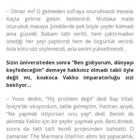
– Olmaz mı? O gelmeden sofraya oturulmazdı mesela.
Kaçta gelirse gelsin beklenirdi. Mutlaka maile
oturuduk masaya. Şimdilerde pek böyle şeyler kalmadı
ama güzeldi. Babam tatlı sertti, hem çaktırmadan
istediği her şeyi yaptırırdı hem de özgürlük verirdi.
Asla kötü söz söylemezdi, asla sesini yükseltmezdi…
Sizin üniversiteden sonra “Ben gidiyorum, dünyayı
keşfedeceğim” demeye hakkınız olmadı tabii öyle
değil mi, koskoca Vakko imparatorluğu sizi
bekliyor…
– Yooo dedim, “Hiç problem değil” dedi Bay Vitali.
İsviçre’de okuyordum, tatile gelmiştim, Haziran ayıydı,
“Ne yapmak istiyorsan onu yap” dedi. Benim de
aklımda Vakko için bir şeyler yapmak yok. Beni dinledi,
sonra da tatlı tatlı kendi projesinden bahsetti. O
zamanlar The Marmara Oteli’nin altını biz yapacaktık,