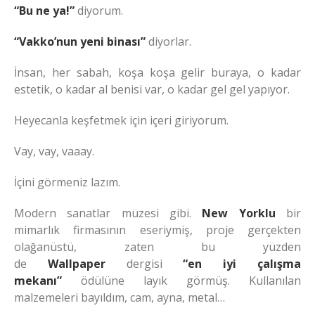
“Bu ne ya!”
diyorum.
“Vakko’nun yeni binası”
diyorlar.
İnsan, her sabah, koşa koşa gelir buraya, o kadar
estetik, o kadar al benisi var, o kadar gel gel yapıyor.
Heyecanla keşfetmek için içeri giriyorum.
Vay, vay, vaaay.
İçini görmeniz lazım.
Modern sanatlar müzesi gibi.
New Yorklu
bir
mimarlık firmasının eseriymiş, proje gerçekten
olağanüstü, zaten bu yüzden
de
Wallpaper
dergisi
“en iyi çalışma
mekanı”
ödülüne layık görmüş. Kullanılan
malzemeleri bayıldım, cam, ayna, metal…