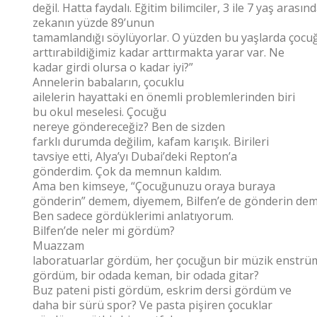
değil. Hatta faydalı. Eğitim bilimciler, 3 ile 7 yaş arasın
zekanın yüzde 89’unun
tamamlandığı söylüyorlar. O yüzden bu yaşlarda çocuğu
arttırabildiğimiz kadar arttırmakta yarar var. Ne
kadar girdi olursa o kadar iyi?”
Annelerin babaların, çocuklu
ailelerin hayattaki en önemli problemlerinden biri
bu okul meselesi. Çocuğu
nereye göndereceğiz? Ben de sizden
farklı durumda değilim, kafam karışık. Birileri
tavsiye etti, Alya’yı Dubai’deki Repton’a
gönderdim. Çok da memnun kaldım.
Ama ben kimseye, “Çocuğunuzu oraya buraya
gönderin” demem, diyemem, Bilfen’e de gönderin de
Ben sadece gördüklerimi anlatıyorum.
Bilfen’de neler mi gördüm?
Muazzam
laboratuarlar gördüm, her çocuğun bir müzik enstrüm
gördüm, bir odada keman, bir odada gitar?
Buz pateni pisti gördüm, eskrim dersi gördüm ve
daha bir sürü spor? Ve pasta pişiren çocuklar