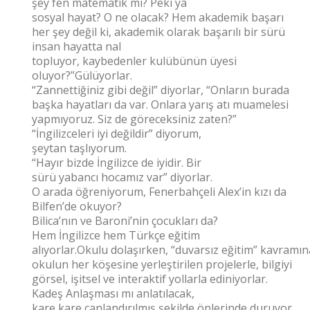
şey fen matematik mi? Peki ya
sosyal hayat? O ne olacak? Hem akademik başarı
her şey değil ki, akademik olarak başarılı bir sürü
insan hayatta nal
topluyor, kaybedenler kulübünün üyesi
oluyor?”Gülüyorlar.
“Zannettiğiniz gibi değil” diyorlar, “Onların burada
başka hayatları da var. Onlara yarış atı muamelesi
yapmıyoruz. Siz de göreceksiniz zaten?”
“İngilizceleri iyi değildir” diyorum,
şeytan taşlıyorum.
“Hayır bizde İngilizce de iyidir. Bir
sürü yabancı hocamız var” diyorlar.
O arada öğreniyorum, Fenerbahçeli Alex’in kızı da
Bilfen’de okuyor?
Bilica’nın ve Baroni’nin çocukları da?
Hem İngilizce hem Türkçe eğitim
alıyorlar.Okulu dolaşırken, “duvarsız eğitim” kavramı
okulun her köşesine yerleştirilen projelerle, bilgiyi
görsel, işitsel ve interaktif yollarla ediniyorlar.
Kadeş Anlaşması mı anlatılacak,
kare kare canlandırılmış şekilde önlerinde duruyor.