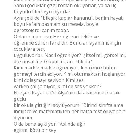
Sanki çocuklar çizgi roman okuyorlar, ya da üç
boyutlu film seyrediyorlar.
Aynı şekilde “bileşik kaplar kanunu”, benim hayat
boyu kafam basmamıştı mesela, böyle
öğretselerdi canım feda?.
Onların inancı şu: Her öğrenci tektir ve
öğrenme stilleri farklıdır. Bunu anlayabilmek için
çocuklara test
uyguluyorlar. Nasıl öğreniyor? İşitsel mi, görsel mi,
dokunsal mı? Global mi, analitik mi?
Kimi madde madde öğreniyor, kimi önce bütün
görmeyi tercih ediyor. Kimi oturmaktan hoşlanıyor,
kimi dolaşmayı seviyor. Kimi ses
varken çalışamıyor, kimi de ses yokken?
Nurşen Kayatürk’e, Alya’nın da akademik olarak
güçlü
bir okula gittiğini söylüyorum, “Birinci sınıfta ama
İngilizce ve matematikten her hafta test oluyorlar”
diyorum.
O da bana açıklıyor: “Aslında ağır
eğitim, kötü bir şey