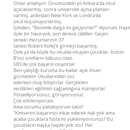
Onlar anlatıyor: Önümüzdeki yıl Ankara’da okul
açacaklarmış, sonra üniversite açma planları
varmış, ardından New York ve Londra’da
okul düşünüyorlarmış.
İçimden, “Benimle dalga mı geçiyorlar?” diyorum. Hayır
öyle bir hava yok, son derece ciddiler. Geçen
seneki mezunlarının 37
tanesi Robert Kolej’e girmeyi başarmış.
Öyle ya da böyle bu okulda okuyan çocuklar, bütün
8’inci sınıfların kâbusu olan
SBS’de çok başarılı oluyorlar.
Ben çalıştığı kuruma bu kadar aşık insan
görmedim. Okullarından söz
ederken ölüp bitiyorlar. Gerçekten
verdikleri eğitimin sağlamlığına inanıyorlar.
Hissediyorsunuz, görüyorsunuz.
Çok etkileniyorum.
Ama sorumu patlatıyorum tabii?
“Kimsenin başarınızı inkar edecek hali yok ama
acaba çocuklara fazla mı yükleniyorsunuz? Bu
çocukların başka hayatı yok mu? Her