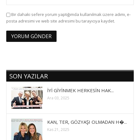
Bir dahaki sefere yorum yaptığımda kullanılmak üzere adımı, e-
posta adresimi ve web site adresimi bu tarayıcıya kaydet.
SON YAZILAR
İYİ GİYİNMEK HERKESİN HAK...
Ara 03, 2025
KAN, TER, GÖZYAŞI OLMADAN H�...
Kas 21, 2025