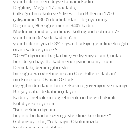
yöneticilerin neredeyse tamamı kadın.
Değilmiş. Meğer 17 anaokulu,
6 ilköğretim okulu ve 5 lisesi olan Bilfen’in 1700
çalışanının 1300’ü kadınlardan oluşuyormuş.
Düşünün, 965 öğretmenin 840’ı kadın.
Müdür ve müdür yardımcısı koltuğunda oturan 73
yöneticinin 62’si de kadın. Yani
yöneticilerin yüzde 85’i.Oysa, Türkiye genelindeki eği
oranı sadece yüzde 9.
“Oley!” diyorum, başka bir şey diyemiyorum. Çünkü
ben de şu hayatta kadın enerjisine inanıyorum.
Demek ki, benim gibi eski
bir coğrafya öğretmeni olan Özel Bilfen Okulları’
nın kurucusu Osman Öztürk
de,eğitimden kadınların zekasına güveniyor ve inanıyo
Bir şey daha dikkatimi çekiyor.
Kadın yöneticilerin, öğretmenlerin hepsi bakımlı.
Küt diye soruyorum:
“Ben geldim diye mi
hepiniz bu kadar özen gösterdiniz kendinize?”
Gülümsüyorlar, “Yok hayır. Okulumuzda
kuaför var, e sabahları