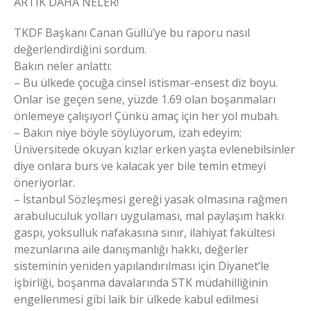
ARTIK DAHA NELER!
TKDF Başkanı Canan Güllü’ye bu raporu nasıl
değerlendirdiğini sordum.
Bakın neler anlattı:
– Bu ülkede çocuğa cinsel istismar-ensest diz boyu.
Onlar ise geçen sene, yüzde 1.69 olan boşanmaları
önlemeye çalışıyor! Çünkü amaç için her yol mubah.
– Bakın niye böyle söylüyorum, izah edeyim:
Üniversitede okuyan kızlar erken yaşta evlenebilsinler
diye onlara burs ve kalacak yer bile temin etmeyi
öneriyorlar.
– İstanbul Sözleşmesi gereği yasak olmasına rağmen
arabuluculuk yolları uygulaması, mal paylaşım hakkı
gaspı, yoksulluk nafakasına sınır, ilahiyat fakültesi
mezunlarına aile danışmanlığı hakkı, değerler
sisteminin yeniden yapılandırılması için Diyanet’le
işbirliği, boşanma davalarında STK müdahilliğinin
engellenmesi gibi laik bir ülkede kabul edilmesi