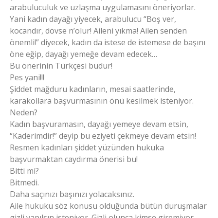
arabuluculuk ve uzlaşma uygulamasını öneriyorlar.
Yani kadın dayağı yiyecek, arabulucu “Boş ver,
kocandır, dövse n’olur! Aileni yıkma! Ailen senden
önemli!” diyecek, kadın da istese de istemese de başını
öne eğip, dayağı yemeğe devam edecek…
Bu önerinin Türkçesi budur!
Pes yani!!!
Şiddet mağduru kadınların, mesai saatlerinde,
karakollara başvurmasının önü kesilmek isteniyor.
Neden?
Kadın başvuramasın, dayağı yemeye devam etsin,
“Kaderimdir!” deyip bu eziyeti çekmeye devam etsin!
Resmen kadınları şiddet yüzünden hukuka
başvurmaktan caydırma önerisi bu!
Bitti mi?
Bitmedi.
Daha saçınızı başınızı yolacaksınız.
Aile hukuku söz konusu olduğunda bütün duruşmalar
gizli yapılsın isteniyor. Gizli olunca kimse giremiyor