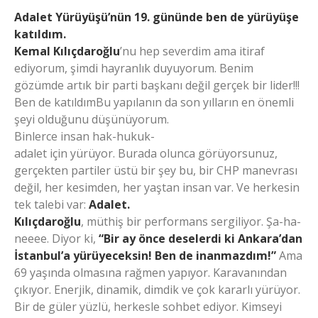
Adalet Yürüyüşü’nün 19. gününde ben de yürüyüşe
katıldım.
Kemal Kılıçdaroğlu
’nu hep severdim ama itiraf
ediyorum, şimdi hayranlık duyuyorum. Benim
gözümde artık bir parti başkanı değil gerçek bir lider!!!
Ben de katıldımBu yapılanın da son yılların en önemli
şeyi olduğunu düşünüyorum.
Binlerce insan hak-hukuk-
adalet için yürüyor. Burada olunca görüyorsunuz,
gerçekten partiler üstü bir şey bu, bir CHP manevrası
değil, her kesimden, her yaştan insan var. Ve herkesin
tek talebi var:
Adalet.
Kılıçdaroğlu
, müthiş bir performans sergiliyor. Şa-ha-
neeee. Diyor ki,
“Bir ay önce deselerdi ki Ankara’dan
İstanbul’a yürüyeceksin! Ben de inanmazdım!”
Ama
69 yaşında olmasına rağmen yapıyor. Karavanından
çıkıyor. Enerjik, dinamik, dimdik ve çok kararlı yürüyor.
Bir de güler yüzlü, herkesle sohbet ediyor. Kimseyi