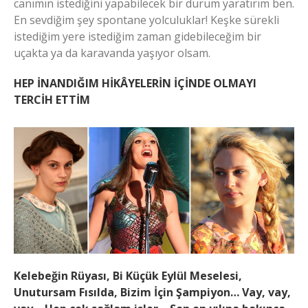
canımın istediğini yapabilecek bir durum yaratırım ben.
En sevdiğim şey spontane yolculuklar! Keşke sürekli
istediğim yere istediğim zaman gidebileceğim bir
uçakta ya da karavanda yaşıyor olsam.
HEP İNANDIĞIM HİKÂYELERİN İÇİNDE OLMAYI
TERCİH ETTİM
Kelebeğin Rüyası, Bi Küçük Eylül Meselesi,
Unutursam Fısılda, Bizim İçin Şampiyon… Vay, vay,