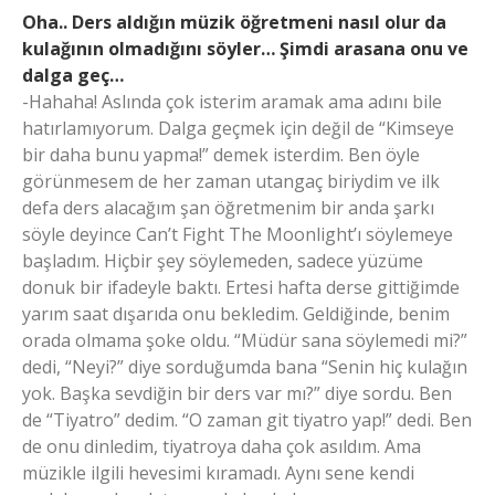
Oha.. Ders aldığın müzik öğretmeni nasıl olur da
kulağının olmadığını söyler… Şimdi arasana onu ve
dalga geç…
-Hahaha! Aslında çok isterim aramak ama adını bile
hatırlamıyorum. Dalga geçmek için değil de “Kimseye
bir daha bunu yapma!” demek isterdim. Ben öyle
görünmesem de her zaman utangaç biriydim ve ilk
defa ders alacağım şan öğretmenim bir anda şarkı
söyle deyince Can’t Fight The Moonlight’ı söylemeye
başladım. Hiçbir şey söylemeden, sadece yüzüme
donuk bir ifadeyle baktı. Ertesi hafta derse gittiğimde
yarım saat dışarıda onu bekledim. Geldiğinde, benim
orada olmama şoke oldu. “Müdür sana söylemedi mi?”
dedi, “Neyi?” diye sorduğumda bana “Senin hiç kulağın
yok. Başka sevdiğin bir ders var mı?” diye sordu. Ben
de “Tiyatro” dedim. “O zaman git tiyatro yap!” dedi. Ben
de onu dinledim, tiyatroya daha çok asıldım. Ama
müzikle ilgili hevesimi kıramadı. Aynı sene kendi