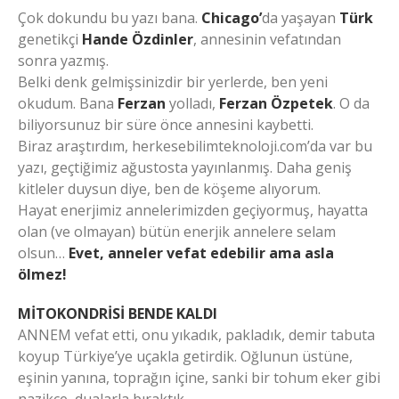
Çok dokundu bu yazı bana.
Chicago’
da yaşayan
Türk
genetikçi
Hande Özdinler
, annesinin vefatından
sonra yazmış.
Belki denk gelmişsinizdir bir yerlerde, ben yeni
okudum. Bana
Ferzan
yolladı,
Ferzan Özpetek
. O da
biliyorsunuz bir süre önce annesini kaybetti.
Biraz araştırdım, herkesebilimteknoloji.com’da var bu
yazı, geçtiğimiz ağustosta yayınlanmış. Daha geniş
kitleler duysun diye, ben de köşeme alıyorum.
Hayat enerjimiz annelerimizden geçiyormuş, hayatta
olan (ve olmayan) bütün enerjik annelere selam
olsun…
Evet, anneler vefat edebilir ama asla
ölmez!
MİTOKONDRİSİ BENDE KALDI
ANNEM vefat etti, onu yıkadık, pakladık, demir tabuta
koyup Türkiye’ye uçakla getirdik. Oğlunun üstüne,
eşinin yanına, toprağın içine, sanki bir tohum eker gibi