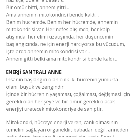
nazikçe, dualarla bıraktık.
Bir ömür bitti, annem gitti…
Ama annemin mitokondrisi bende kaldı…
Benim hücremde. Benim her hücremde, annemin
mitokondrisi var. Her nefes alışımda, her kalp
atışımda, her elimi uzatışımda, her düşüncemin
başlangıcında, ne için enerji harcıyorsa bu vücudum,
işte orda annemin mitokondrisi var…
Annem gitti belki ama mitokondrisi bende kaldı…
ENERJİ SANTRALI ANNE
İnsanın başlangıcı olan o ilk iki hücrenin yumurta
olanı, büyük ve zengindir.
İçinde bir hücrenin yaşaması, çoğalması, değişmesi için
gerekli olan her şeye ve bir ömür gerekli olacak
enerjiyi üretecek mitokondriye de sahiptir.
Mitokondri, hücreye enerji veren, canlı olmasının
temelini sağlayan organeldir; babadan değil, anneden