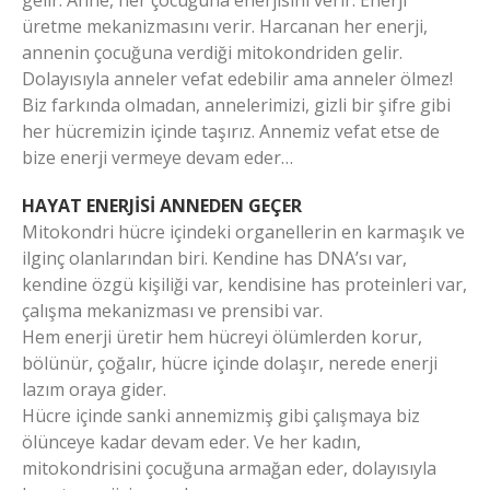
gelir. Anne, her çocuğuna enerjisini verir. Enerji
üretme mekanizmasını verir. Harcanan her enerji,
annenin çocuğuna verdiği mitokondriden gelir.
Dolayısıyla anneler vefat edebilir ama anneler ölmez!
Biz farkında olmadan, annelerimizi, gizli bir şifre gibi
her hücremizin içinde taşırız. Annemiz vefat etse de
bize enerji vermeye devam eder…
HAYAT ENERJİSİ ANNEDEN GEÇER
Mitokondri hücre içindeki organellerin en karmaşık ve
ilginç olanlarından biri. Kendine has DNA’sı var,
kendine özgü kişiliği var, kendisine has proteinleri var,
çalışma mekanizması ve prensibi var.
Hem enerji üretir hem hücreyi ölümlerden korur,
bölünür, çoğalır, hücre içinde dolaşır, nerede enerji
lazım oraya gider.
Hücre içinde sanki annemizmiş gibi çalışmaya biz
ölünceye kadar devam eder. Ve her kadın,
mitokondrisini çocuğuna armağan eder, dolayısıyla