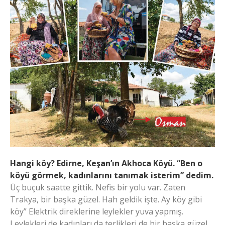
Hangi köy? Edirne, Keşan’ın Akhoca Köyü. “Ben o
köyü görmek, kadınlarını tanımak isterim” dedim.
Üç buçuk saatte gittik. Nefis bir yolu var. Zaten
Trakya, bir başka güzel. Hah geldik işte. Ay köy gibi
köy” Elektrik direklerine leylekler yuva yapmış.
Leylekleri de kadınları da terlikleri de bir başka güzel…