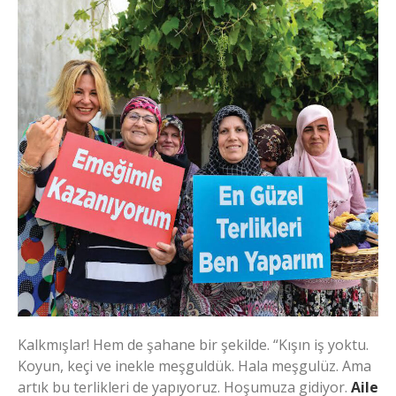
Kalkmışlar! Hem de şahane bir şekilde. “Kışın iş yoktu.
Koyun, keçi ve inekle meşguldük. Hala meşgulüz. Ama
artık bu terlikleri de yapıyoruz. Hoşumuza gidiyor.
Aile