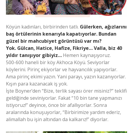
Köyün kadınları, birbirinden tatlı.
Gülerken, ağızlarını
baş örtülerinin kenarıyla kapatıyorlar. Bundan
güzel bir mahcubiyet görüntüsü var mı?
Yok.
Gülcan, Hatice, Hafize, Fikriye… Valla, biz 40
yıldır tanışıyor gibiyiz…
Hemen kaynaşıyoruz.
500-600 haneli bir köy Akhoca Köyü. Seviyorlar
köylerini. Pirinç ekiyorlar ve hayvancılık yapıyorlar.
Ama pirinç ekimi yazın. Yani parayı, yazın kazanıyorlar.
Kışın para kazanacak iş yok.
İşte Boyner’den “Bize, terlik sayası örer misiniz?” teklifi
geldiğinde seviniyorlar. Fakat “10 bin tane yapmanızı
istiyoruz!” deyince, önce bir afallıyorlar. Sonra
aralarında konuşuyorlar, “Birbirimize yardım ederiz,
alimallah bu işin altından da kalkarız!” diyorlar.