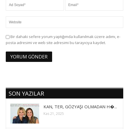
Bir dahaki sefere yorum yaptığımda kullanılmak üzere adımı, e-
posta adresimi ve web site adresimi bu tarayıcıya kaydet.
SON YAZILAR
KAN, TER, GÖZYAŞI OLMADAN H�...
Kas 21, 2025