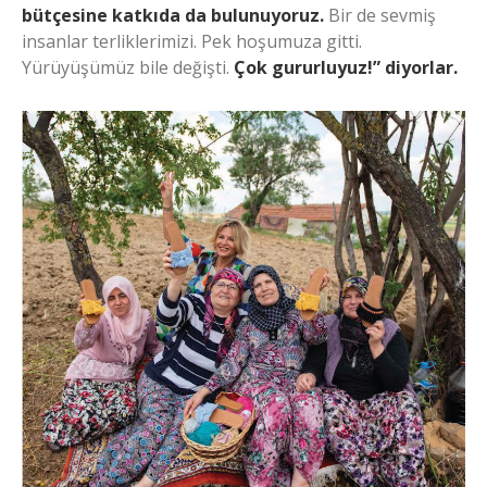
bütçesine katkıda da bulunuyoruz.
Bir de sevmiş
insanlar terliklerimizi. Pek hoşumuza gitti.
Yürüyüşümüz bile değişti.
Çok gururluyuz!” diyorlar.