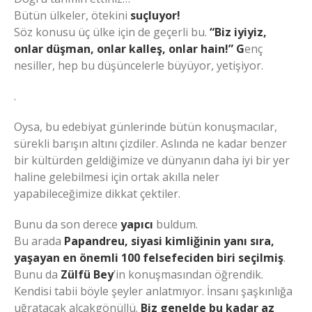
Bütün ülkeler, ötekini
suçluyor!
Söz konusu üç ülke için de geçerli bu.
“Biz iyiyiz,
onlar düşman, onlar kalleş, onlar hain!” G
enç
nesiller, hep bu düşüncelerle büyüyor, yetişiyor.
.
Oysa, bu edebiyat günlerinde bütün konuşmacılar,
sürekli barışın altını çizdiler. Aslında ne kadar benzer
bir kültürden geldiğimize ve dünyanın daha iyi bir yer
haline gelebilmesi için ortak akılla neler
yapabileceğimize dikkat çektiler.
Bunu da son derece
yapıcı
buldum.
Bu arada
Papandreu, siyasi kimliğinin yanı sıra,
yaşayan en önemli 100 felsefeciden biri seçilmiş
.
Bunu da
Zülfü Bey
’in konuşmasından öğrendik.
Kendisi tabii böyle şeyler anlatmıyor. İnsanı şaşkınlığa
uğratacak alçakgönüllü.
Biz genelde bu kadar az