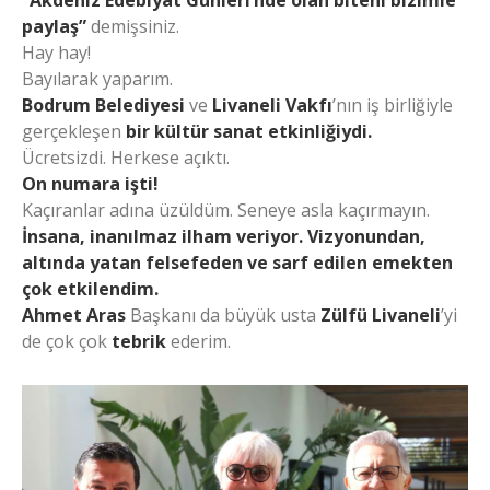
“Akdeniz Edebiyat Günleri’nde olan biteni bizimle
paylaş”
demişsiniz.
Hay hay!
Bayılarak yaparım.
Bodrum Belediyesi
ve
Livaneli Vakfı
’nın iş birliğiyle
gerçekleşen
bir kültür sanat etkinliğiydi.
Ücretsizdi. Herkese açıktı.
On numara işti!
Kaçıranlar adına üzüldüm. Seneye asla kaçırmayın.
İnsana, inanılmaz ilham veriyor. Vizyonundan,
altında yatan felsefeden ve sarf edilen emekten
çok etkilendim.
Ahmet Aras
Başkanı da büyük usta
Zülfü Livaneli
’yi
de çok çok
tebrik
ederim.