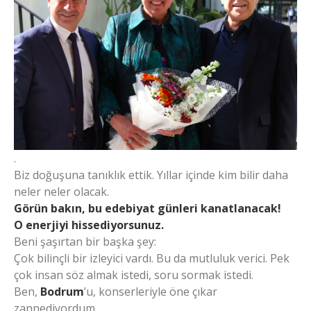
.
Biz doğuşuna tanıklık ettik. Yıllar içinde kim bilir daha
neler neler olacak.
Görün bakın, bu edebiyat günleri kanatlanacak!
O enerjiyi hissediyorsunuz.
Beni şaşırtan bir başka şey:
Çok bilinçli bir izleyici vardı. Bu da mutluluk verici. Pek
çok insan söz almak istedi, soru sormak istedi.
Ben,
Bodrum
’u, konserleriyle öne çıkar
zannediyordum.