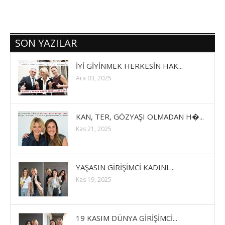
SON YAZILAR
İYİ GİYİNMEK HERKESİN HAK...
Ara 03, 2025
KAN, TER, GÖZYAŞI OLMADAN H�...
Kas 21, 2025
YAŞASIN GİRİŞİMCİ KADINL...
Kas 19, 2025
19 KASIM DÜNYA GİRİŞİMCİ...