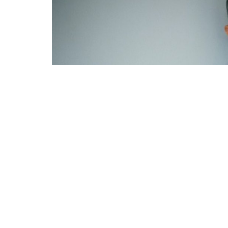
35 yıldır kanser hastalarıyla iç içesiniz. Ne