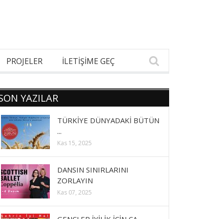
PROJELER
İLETİŞİME GEÇ
SON YAZILAR
TÜRKİYE DÜNYADAKİ BÜTÜN
...
Kas 15, 2025
DANSIN SINIRLARINI
ZORLAYIN
Kas 07, 2025