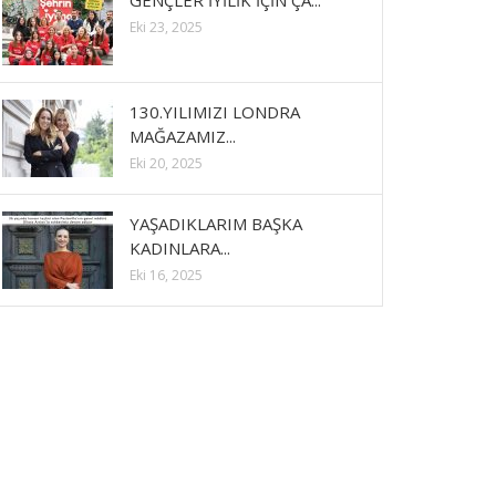
GENÇLER İYİLİK İÇİN ÇA...
Eki 23, 2025
130.YILIMIZI LONDRA
MAĞAZAMIZ...
Eki 20, 2025
YAŞADIKLARIM BAŞKA
KADINLARA...
Eki 16, 2025