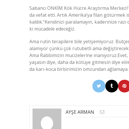
Sabancı ONKİM Kök Hücre Araştırma Merkezi’nde
da vefat etti. Artık Amerika’ya filan götürme
kaldık.“Kendinizi paralamayın, kaderinize razı o
ki mücadele edeceğiz.
Ama rutin terapilere bile yetişemiyoruz. Büt
alamıyor çünkü çok rutubetli ama değiştirecek
Ama Rabbimizin mucizelerine inanıyoruz.Evet
yaşasın diye, daha da kötüye gitmesin diye e
da karı-koca birbirimizin omzundan ağlamaya
AYŞE ARMAN