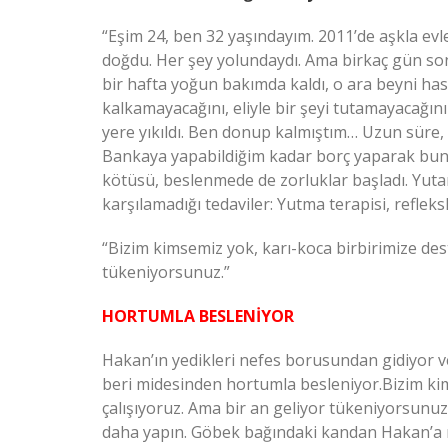
“Eşim 24, ben 32 yaşındayım. 2011’de aşkla evle
doğdu. Her şey yolundaydı. Ama birkaç gün sonr
bir hafta yoğun bakımda kaldı, o ara beyni h
kalkamayacağını, eliyle bir şeyi tutamayacağın
yere yıkıldı. Ben donup kalmıştım… Uzun süre, 
Bankaya yapabildiğim kadar borç yaparak bunla
kötüsü, beslenmede de zorluklar başladı. Yutam
karşılamadığı tedaviler: Yutma terapisi, refleks
“Bizim kimsemiz yok, karı-koca birbirimize des
tükeniyorsunuz.”
HORTUMLA BESLENİYOR
Hakan’ın yedikleri nefes borusundan gidiyor v
beri midesinden hortumla besleniyor.Bizim ki
çalışıyoruz. Ama bir an geliyor tükeniyorsunu
daha yapın. Göbek bağındaki kandan Hakan’a na