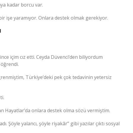
nya kadar borcu var.
ir işe yaramıyor. Onlara destek olmak gerekiyor.
N
ce içim cız etti. Ceyda Düvenci’den biliyordum
 öğrendi.
renmiştim, Türkiye’deki pek çok tedavinin yetersiz
i.
n Hayatlar’da onlara destek olma sözü vermiştim.
ı. Şöyle yalancı, şöyle riyakâr” gibi yazılar çıktı sosyal