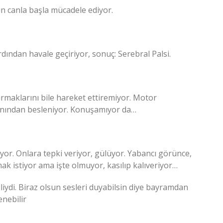
in canla başla mücadele ediyor.
rdından havale geçiriyor, sonuç: Serebral Palsi.
rmaklarını bile hareket ettiremiyor. Motor
arnından besleniyor. Konuşamıyor da…
ıyor. Onlara tepki veriyor, gülüyor. Yabancı görünce,
ak istiyor ama işte olmuyor, kasılıp kalıveriyor…
iydi. Biraz olsun sesleri duyabilsin diye bayramdan
enebilir