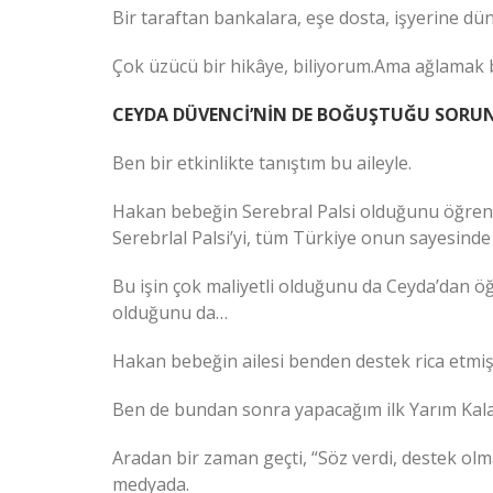
Bir taraftan bankalara, eşe dosta, işyerine dü
Çok üzücü bir hikâye, biliyorum.Ama ağlamak b
CEYDA DÜVENCİ’NİN DE BOĞUŞTUĞU SORU
Ben bir etkinlikte tanıştım bu aileyle.
Hakan bebeğin Serebral Palsi olduğunu öğrenin
Serebrlal Palsi’yi, tüm Türkiye onun sayesinde
Bu işin çok maliyetli olduğunu da Ceyda’dan öğ
olduğunu da…
Hakan bebeğin ailesi benden destek rica etmişt
Ben de bundan sonra yapacağım ilk Yarım Kala
Aradan bir zaman geçti, “Söz verdi, destek olmad
medyada.