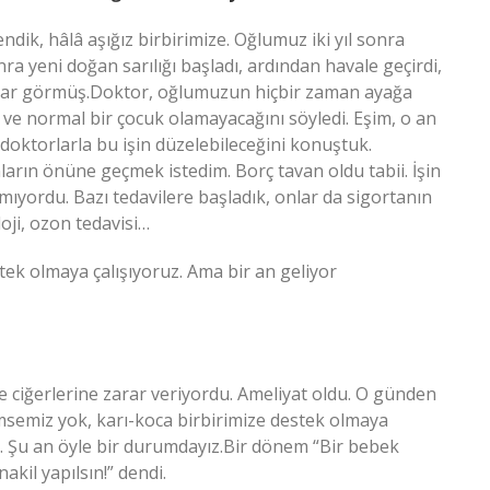
ndik, hâlâ aşığız birbirimize. Oğlumuz iki yıl sonra
a yeni doğan sarılığı başladı, ardından havale geçirdi,
asar görmüş.Doktor, oğlumuzun hiçbir zaman ayağa
ı ve normal bir çocuk olamayacağını söyledi. Eşim, o an
doktorlarla bu işin düzelebileceğini konuştuk.
rın önüne geçmek istedim. Borç tavan oldu tabii. İşin
ıyordu. Bazı tedavilere başladık, onlar da sigortanın
loji, ozon tedavisi…
tek olmaya çalışıyoruz. Ama bir an geliyor
e ciğerlerine zarar veriyordu. Ameliyat oldu. O günden
msemiz yok, karı-koca birbirimize destek olmaya
z. Şu an öyle bir durumdayız.Bir dönem “Bir bebek
kil yapılsın!” dendi.