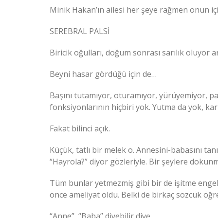
Minik Hakan’ın ailesi her şeye rağmen onun iç
SEREBRAL PALSİ
Biricik oğulları, doğum sonrası sarılık oluyor a
Beyni hasar gördüğü için de…
Başını tutamıyor, oturamıyor, yürüyemiyor, pa
fonksiyonlarının hiçbiri yok. Yutma da yok, k
Fakat bilinci açık.
Küçük, tatlı bir melek o. Annesini-babasını tan
“Hayrola?” diyor gözleriyle. Bir şeylere dokunm
Tüm bunlar yetmezmiş gibi bir de işitme engell
önce ameliyat oldu. Belki de birkaç sözcük öğr
“Anne”, “Baba” diyebilir diye.