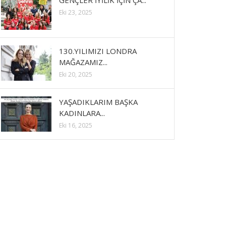
GENÇLER İYİLİK İÇİN ÇA...
Eki 23, 2025
130.YILIMIZI LONDRA
MAĞAZAMIZ...
Eki 20, 2025
YAŞADIKLARIM BAŞKA
KADINLARA...
Eki 16, 2025