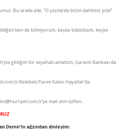
uz. Bu arada aile, “O yazılarda bizim dahlimiz yok!”
ldiğini ben de bilmiyorum, keşke bilebilsem, keşke
ı’yla gittiğim bir seyahati anlattım, Garanti Bankası da
et.com.tr/Kelebek/Yarım Kalan Hayatlar’da
nci@hurriyet.com.tr
’ye mail atın lütfen…
ORUZ
an Demir’in ağzından dinleyim: