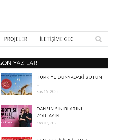
PROJELER
İLETİŞİME GEÇ
SON YAZILAR
TÜRKİYE DÜNYADAKİ BÜTÜN
...
Kas 15, 2025
DANSIN SINIRLARINI
ZORLAYIN
Kas 07, 2025