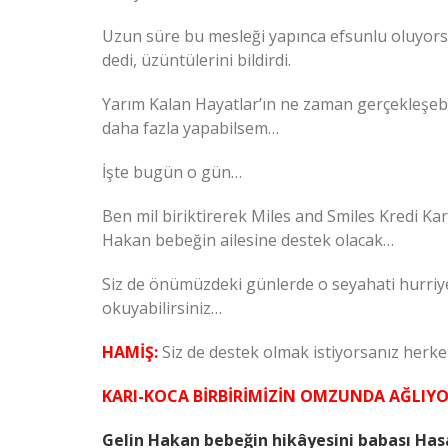
Uzun süre bu mesleği yapınca efsunlu oluyorsun
dedi, üzüntülerini bildirdi.
Yarım Kalan Hayatlar’ın ne zaman gerçekleşebi
daha fazla yapabilsem…
İşte bugün o gün…
Ben mil biriktirerek Miles and Smiles Kredi Kart
Hakan bebeğin ailesine destek olacak…
Siz de önümüzdeki günlerde o seyahati hurriy
okuyabilirsiniz…
HAMİŞ:
Siz de destek olmak istiyorsanız
herke
KARI-KOCA BİRBİRİMİZİN OMZUNDA AĞLIY
Gelin Hakan bebeğin hikâyesini babası Has