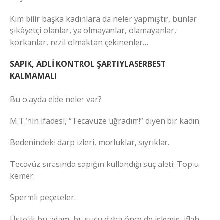
Kim bilir başka kadınlara da neler yapmıştır, bunlar
şikâyetçi olanlar, ya olmayanlar, olamayanlar,
korkanlar, rezil olmaktan çekinenler…
SAPIK, ADLİ KONTROL ŞARTIYLASERBEST
KALMAMALI
Bu olayda elde neler var?
M.T.’nin ifadesi, “Tecavüze uğradım!” diyen bir kadın.
Bedenindeki darp izleri, morluklar, sıyrıklar.
Tecavüz sırasında sapığın kullandığı suç aleti: Toplu
kemer.
Spermli peçeteler.
Üstelik bu adam, bu suçu daha önce de işlemiş, iflah