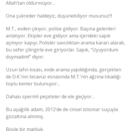
Allah’tan öldürmüyor…
Ona şükreder haldeyiz, düşünebiliyor musunuz?!
M.T., evden çıkıyor, polise gidiyor. Başına gelenleri
anlatıyor. Ekipler eve gidiyor ama içerideki sapık
açmıyor kapıyı. Polisler savcılıktan arama kararı alarak,
bu sefer çilingirle eve giriyorlar. Sapık, “Uyuyordum
duymadım!” diyor.
Uzun lafın kısası, evde arama yapıldığında, gerçekten
de D.K.’nın tecavüz esnasında M.T.’nin ağzına tıkadığı
toplu kemer bulunuyor…
Dahası spermli peçeteler de ele geçiyor…
Bu aşağılık adam, 2012’de de cinsel istismar suçuyla
gözaltına alınmış.
Böyle bir mahluk.