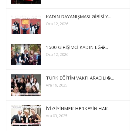
KADIN DAYANIŞMASI GİBİSİ Y...
Oca 12, 2026
1500 GİRİŞİMCİ KADIN EĞ�...
Oca 12, 2026
TÜRK EĞİTİM VAKFI ARACILI�...
Ara 19, 2025
İYİ GİYİNMEK HERKESİN HAK...
Ara 03, 2025